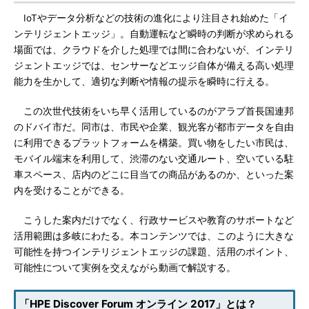
IoTやデータ分析などの技術の進化により注目され始めた「イ
ンテリジェントエッジ」。自動運転など瞬時の判断が求められる
場面では、クラウドを介した処理では間に合わないが、インテリ
ジェントエッジでは、センサーなどエッジ自体が備える高い処理
能力を生かして、適切な判断や情報の提示を瞬時に行える。
この次世代技術をいち早く活用しているのがアラブ首長国連邦
のドバイ市だ。同市は、市民や企業、観光客が都市データを自由
に利用できるプラットフォームを構築。買い物をしたい市民は、
モバイル端末を利用して、渋滞のない交通ルート、空いている駐
車スペース、店内のどこに目当ての商品があるのか、といった案
内を受けることができる。
こうした案内だけでなく、行政サービスや教育のサポートなど
活用範囲は多岐にわたる。本コンテンツでは、このように大きな
可能性を持つインテリジェントエッジの課題、活用のポイント、
可能性について実例を交えながら動画で解説する。
「HPE Discover Forum オンライン 2017」とは？