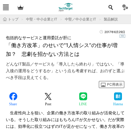
トップ
中堅・中小企業とIT
中堅／中小企業とIT
製品解説
2017年6月29日
包括的なサービスと運用委託が肝に
「働き方改革」のせいで“1人情シス”の仕事が増
加？ 悲劇を招かない方法とは
どんなIT製品／サービスも「導入したら終わり」ではない。「導
入後の運用をどうするか」という点も考慮すれば、おのずと選ぶ
べき手段は見えてくる。
PC用表示
Share
Post
LINE
Hatena
生産性向上を狙い、企業の働き方改革の取り組みが活発化して
いる。そうした取り組みにはもちろんITが欠かせない。だが実際
には、効率化に役立つはずのITが足かせになって、働き方改革の