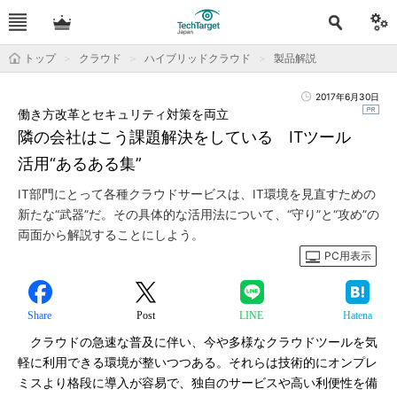
トップ
クラウド
ハイブリッドクラウド
製品解説
2017年6月30日
働き方改革とセキュリティ対策を両立
隣の会社はこう課題解決をしている ITツール
活用“あるある集”
IT部門にとって各種クラウドサービスは、IT環境を見直すための
新たな“武器”だ。その具体的な活用法について、“守り”と“攻め”の
両面から解説することにしよう。
PC用表示
Share
Post
LINE
Hatena
クラウドの急速な普及に伴い、今や多様なクラウドツールを気
軽に利用できる環境が整いつつある。それらは技術的にオンプレ
ミスより格段に導入が容易で、独自のサービスや高い利便性を備