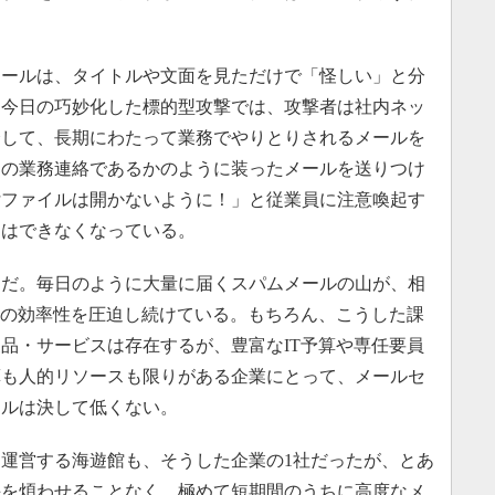
ールは、タイトルや文面を見ただけで「怪しい」と分
し今日の巧妙化した標的型攻撃では、攻撃者は社内ネッ
介して、長期にわたって業務でやりとりされるメールを
物の業務連絡であるかのように装ったメールを送りつけ
付ファイルは開かないように！」と従業員に注意喚起す
とはできなくなっている。
だ。毎日のように大量に届くスパムメールの山が、相
スの効率性を圧迫し続けている。もちろん、こうした課
品・サービスは存在するが、豊富なIT予算や専任要員
算も人的リソースも限りがある企業にとって、メールセ
ドルは決して低くない。
運営する海遊館も、そうした企業の1社だったが、とあ
手を煩わせることなく、極めて短期間のうちに高度なメ