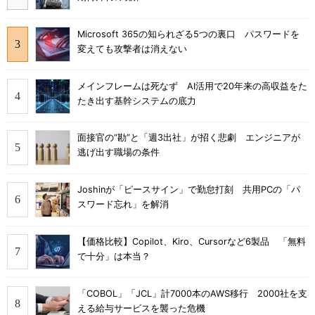
Microsoft 365の知られざる5つの裏口 パスワードを
変えても攻撃者は消えない
メインフレームは死なず AI活用で20年来の高収益をた
たき出す基幹システムの底力
面接官の“勘”と「週3出社」が招く悲劇 エンジニアが
逃げ出す職場の条件
Joshinが「ピースサイン」で勤怠打刻 共用PCの「パ
スワード忘れ」を解消
【価格比較】Copilot、Kiro、Cursorなど6製品 「無料
で十分」は本当？
「COBOL」「JCL」計7000本のAWS移行 2000社を支
える給与サービスを襲った危機