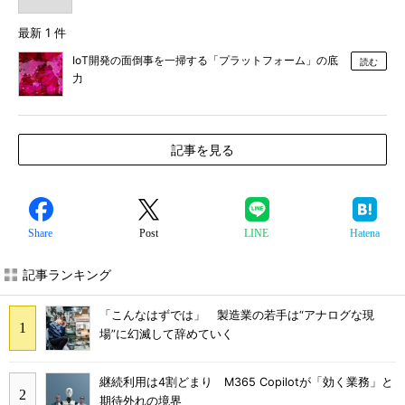
最新 1 件
IoT開発の面倒事を一掃する「プラットフォーム」の底
読む
力
記事を見る
Share
Post
LINE
Hatena
記事ランキング
「こんなはずでは」 製造業の若手は“アナログな現
場”に幻滅して辞めていく
継続利用は4割どまり M365 Copilotが「効く業務」と
期待外れの境界