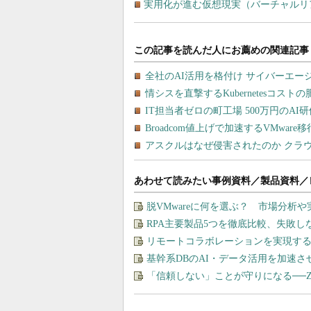
実用化が進む仮想現実（バーチャルリ
あわせて読みたい事例資料／製品資料／
脱VMwareに何を選ぶ？ 市場分析
RPA主要製品5つを徹底比較、失敗
リモートコラボレーションを実現す
基幹系DBのAI・データ活用を加速
「信頼しない」ことが守りになる──