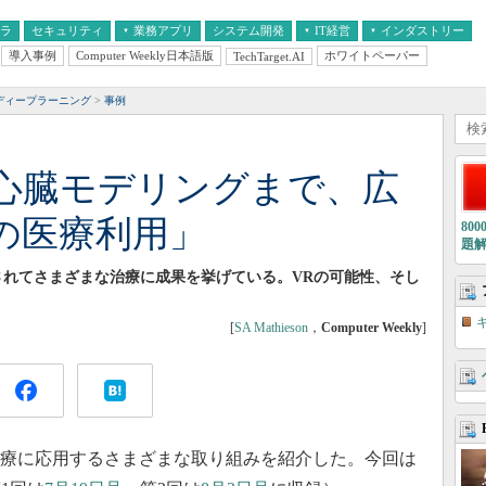
フラ
セキュリティ
業務アプリ
システム開発
IT経営
インダストリー
導入事例
Computer Weekly日本語版
ホワイトペーパー
TechTarget.AI
AI
経営とIT
医療IT
中堅・中小企業とIT
教育IT
ディープラーニング
事例
心臓モデリングまで、広
の医療利用」
80
題
されてさまざまな治療に成果を挙げている。VRの可能性、そし
[
SA Mathieson
，
Computer Weekly
]
治療に応用するさまざまな取り組みを紹介した。今回は