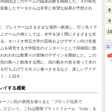
。同病院はこのゲームの臨床試験を開始した。その研究
「収集したデータからは非常に有望な結果が予想され
ームだ。プレイヤーはさまざまな場所へ航海し、行く先々で
ミニゲームの例としては、水中を泳ぐ間にさまざまな生
れる。オハイオ州立大学の芸術およびデザイン向け先進
ームを研究する大学院生のインターンとして同病院に勤
「われわれは船乗りの冒険のデザインを開始した。この
ら別の島へと航海する間に、頭の動きや息を使って木の
ニを打ち上げてカモメに食べさせるなど、楽しいアクテ
いく」と話す。
をプレイする感覚
ターソン氏の表現を借りると「ブロック玩具で
感じ」だという。これは開発プラットフォーム「Unity」を