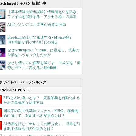
TechTargetジャパン 新着記事
【基本情報技術者試験】情報漏えいを防ぎ、
ファイルを保護する「アクセス権」の基本
AIガバナンスに人文学が必要な理由
Broadcom値上げで加速するVMware移行
HPE幹部が明かすAI時代の備え
なぜAnthropicの「Claude」は暴走し、現実の
企業をハッキングしたのか
ひとり情シスの負荷を減らす 生成AIを「優
秀な部下」に変える活用例6選
ホワイトペーパーランキング
026/08/07 UPDATE
RPAとAIの違いとは？ 定型業務を自動化する
ための具体的な活用方法
国税庁の次世代基幹システム「KSK2」稼働開
始に向けて、対応すべき変更点とは？
AI活用を阻む「ナレッジの断片化」、成果を引
き出す情報活用の仕組みとは？