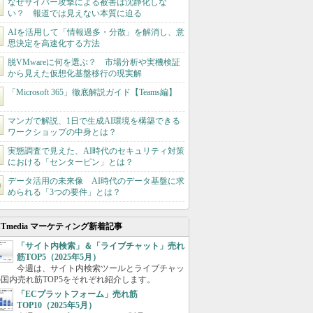
なぜサイバー攻撃による被害は沈静化しな
い？ 報道では見えない本質に迫る
AIを活用して「情報過多・分散」を解消し、意
思決定を高速化する方法
脱VMwareに何を選ぶ？ 市場分析や実機検証
から見えた仮想化基盤移行の現実解
「Microsoft 365」徹底解説ガイド【Teams編】
マンガで解説、1日で生成AI環境を構築できる
ワークショップの中身とは？
実態調査で見えた、AI時代のセキュリティ対策
における「センターピン」とは？
データ活用の未来像 AI時代のデータ基盤に求
められる「3つの要件」とは？
ITmedia マーケティング新着記事
「サイト内検索」＆「ライブチャット」売れ
筋TOP5（2025年5月）
今週は、サイト内検索ツールとライブチャッ
国内売れ筋TOP5をそれぞれ紹介します。
「ECプラットフォーム」売れ筋
TOP10（2025年5月）