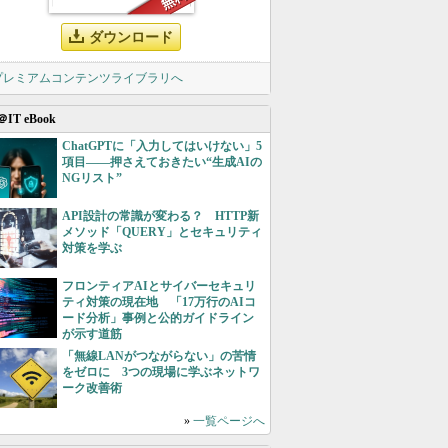
ダウンロード
 プレミアムコンテンツライブラリへ
＠IT eBook
ChatGPTに「入力してはいけない」5
項目――押さえておきたい“生成AIの
NGリスト”
API設計の常識が変わる？ HTTP新
メソッド「QUERY」とセキュリティ
対策を学ぶ
フロンティアAIとサイバーセキュリ
ティ対策の現在地 「17万行のAIコ
ード分析」事例と公的ガイドライン
が示す道筋
「無線LANがつながらない」の苦情
をゼロに 3つの現場に学ぶネットワ
ーク改善術
»
一覧ページへ