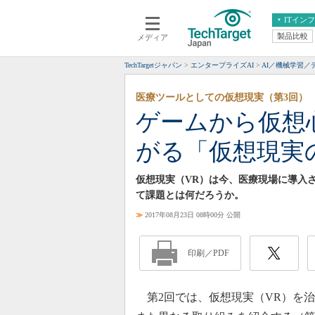
ITイン
製品比較
メディア
クラウド
エンタープライズ
ERP
仮想化
TechTargetジャパン
エンタープライズAI
AI／機械学習／
データ分析
サーバ＆ストレージ
医療ツールとしての仮想現実（第3回）
CX
スマートモバイル
ゲームから仮想
情報系システム
ネットワーク
がる「仮想現実
システム運用管理
仮想現実（VR）は今、医療現場に導入
て課題とは何だろうか。
≫
2017年08月23日 08時00分 公開
印刷／PDF
第2回では、仮想現実（VR）を