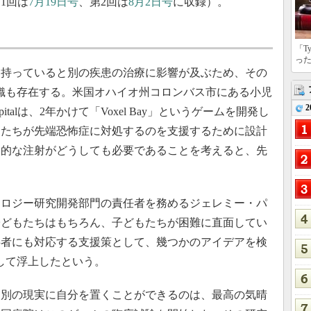
1回は
7月19日号
、第2回は
8月2日号
に収録）。
「T
っ
持っていると別の疾患の治療に影響が及ぶため、その
織も存在する。米国オハイオ州コロンバス市にある小児
2
’s Hospitalは、2年かけて「Voxel Bay」というゲームを開発し
もたちが先端恐怖症に対処するのを支援するために設計
期的な注射がどうしても必要であることを考えると、先
。
ロジー研究開発部門の責任者を務めるジェレミー・パ
子どもたちはもちろん、子どもたちが困難に直面してい
事者にも対応する支援策として、幾つかのアイデアを検
して浮上したという。
別の現実に自分を置くことができるのは、最高の気晴