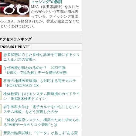
ィッシング”の教訓
MFA（多要素認証）を入れた
から安心という常識が崩れ去
っている。フィッシング集団
ycoon2FA」が摘発されたが、脅威が完全になくな
たというわけではない。
アクセスランキング
026/08/06 UPDATE
患者状態に応じた多様な診療を可能にするクリ
ニカルパスの実現へ
なぜ医療が狙われるのか？ 2025年版
「DBIR」で読み解くデータ侵害の実態
将来の地域医療連携にも対応する電子カルテ
「HOPE/EGMAIN-CX」
検体検査におけるシステム間連携のガイドライ
ン「IHE臨床検査ドメイン」
岩手医科大学は「電子カルテを中心にしないシ
ステム構成」をどう実現したのか
「健全な医療システム」構築のために求められ
る“医療データのリスク管理”とは
新薬の臨床試験に「データ」が起こす“ある変