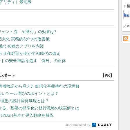
アリティ）最前線
ト構
／B
レポート
【PR】
や実機検証から見えた仮想化基盤移行の現実解
しないツール選びのポイントとは？
る理想の設計開発環境とは？
させる、基盤の標準化と移行戦略の現実解とは
ZTNAの基本と導入戦略を解説
Recommended by