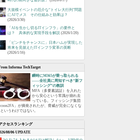
時代の前向きな選択肢」
(2026/6/17)
大規模イベントの厄介な“トイレ大行列”問題
にAIでメス その仕組みと効果は？
(2026/3/30)
「AIを生かし切るITインフラ」の要件と
は？ 具体的な実現手段を解説
(2026/1/20)
「ピンチをチャンスに」日本ハムが実現した
将来を見据えたITインフラ変革の英断
(2026/1/16)
From Informa TechTarget
瞬時にM365が乗っ取られる
――全社員に周知すべき“新フ
ィッシング”の教訓
MFA（多要素認証）を入れた
から安心という常識が崩れ去
っている。フィッシング集団
ycoon2FA」が摘発されたが、脅威が完全になくな
たというわけではない。
アクセスランキング
026/08/06 UPDATE