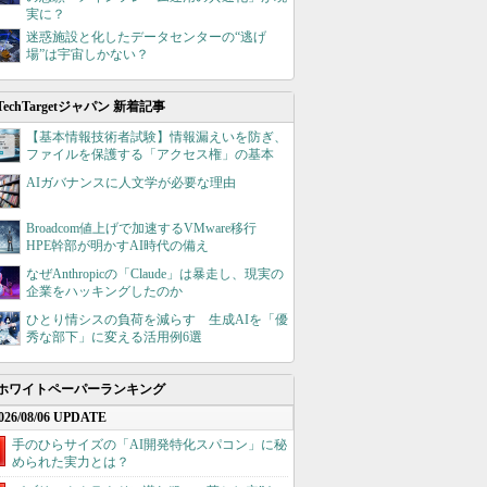
実に？
迷惑施設と化したデータセンターの“逃げ
場”は宇宙しかない？
TechTargetジャパン 新着記事
【基本情報技術者試験】情報漏えいを防ぎ、
ファイルを保護する「アクセス権」の基本
AIガバナンスに人文学が必要な理由
Broadcom値上げで加速するVMware移行
HPE幹部が明かすAI時代の備え
なぜAnthropicの「Claude」は暴走し、現実の
企業をハッキングしたのか
ひとり情シスの負荷を減らす 生成AIを「優
秀な部下」に変える活用例6選
ホワイトペーパーランキング
026/08/06 UPDATE
手のひらサイズの「AI開発特化スパコン」に秘
められた実力とは？