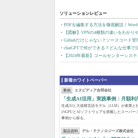
PDFを編集する方法を徹底解説！Wor
【図解】VPNの4種類の違いをわか
Githubだけじゃない？ソースコード
chatGPTで何ができる？どんな仕事
【2024年最新】コールセンターシス
新着ホワイトペーパー
事例
エヌビディア合同会社
「生成AI活用」実践事例：月額
生成AIと大規模言語モデル（LLM）が産業
のGPUとAIソフトウェアを搭載したスーパー
事例から探る。
製品資料
デル・テクノロジーズ株式会社