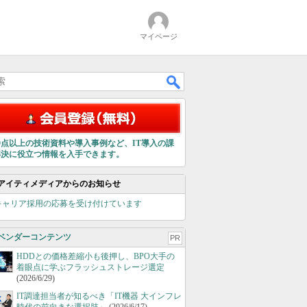
マイページ
00点以上の技術資料や導入事例など、IT導入の課
解決に役立つ情報を入手できます。
アイティメディアからのお知らせ
キャリア採用の応募を受け付けています
ベンダーコンテンツ
PR
HDDとの価格差縮小も後押し、BPO大手の
着眼点に学ぶフラッシュストレージ選定
(2026/6/29)
IT調達担当者が知るべき「IT機器 大インフレ