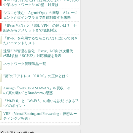
Wi-Fi 7を入れるだけでは解決しない AI時代の
企業ネットワーク3つの壁 対策は
シスコが挑む「AgenticOps」の衝撃 AIエージ
ェントがITインフラまで自律制御する未来
「IPsec-VPN」と「SSL-VPN」の違いは？ 仕
組みからデメリットまで徹底解説
「IPv6」を利用するならこれだけは知っておき
たいコマンドリスト
遠隔SIM管理を強化 Eseye、IoT向け次世代
eSIM規格「SGP.32」対応機能を発表
ネットワーク管理製品一覧
“謎”のIPアドレス「0.0.0.0」の正体とは？
Aristaが「VeloCloud SD-WAN」を買収 そ
の“真の狙い”とBroadcomの思惑
「Wi-Fi 6」と「Wi-Fi 5」の違いを説明できる“5
つ”のポイント
VRF（Virtual Routing and Forwarding：仮想ルー
ティング／転送）