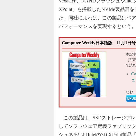
Vexataが、NANDフラッシュやIntel
XPoint」を搭載したNVMe製品群
た。同社によれば、この製品はベ
パフォーマンスを実現するという
Computer Weekly日本語版 11月
本記
（P
で読
C
ュ
なお
この製品は、SSDストレージアレイの
してソフトウェア定義ファブリックの「
シュあるいはIntelの3D XPoint製品「O