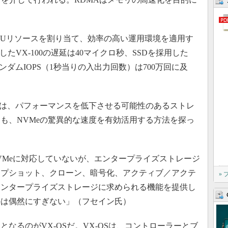
CPUリソースを割り当て、効率の高い運用環境を適用す
したVX-100の遅延は40マイクロ秒、SSDを採用した
ランダムIOPS（1秒当りの入出力回数）は700万回に及
は、パフォーマンスを低下させる可能性のあるストレ
も、NVMeの驚異的な速度を有効活用する方法を探っ
NVMeに対応していないが、エンタープライズストレージ
ップショット、クローン、暗号化、アクティブ／アクテ
»
エンタープライズストレージに求められる機能を提供し
のは偶然にすぎない」（フセイン氏）
るのがVX-OSだ。VX-OSは、コントローラーとブ