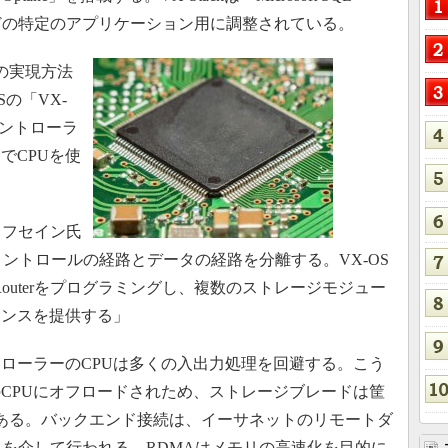
S製品などの特定のアプリケーション用に調整されている。
eの実現方法
の「VX-
コントローラ
でCPUを使
・フセイン氏
コントロールの経路とデータの経路を分離する。VX-OS
OS Routerをプログラミングし、複数のストレージモジュー
ェンスを提供する」
ローラーのCPUは多くの入出力処理を回避する。こう
CPUにオフロードされため、ストレージブレードは筐
もある。バックエンド接続は、イーサネットのリモートダ
）を介して行われる。RDMAはメモリの高速化を目的に