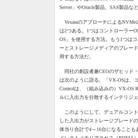
Server」やOracle製品、SA
VexataのアプローチによるNVM
は2つある。1つはコントローラーOS
OS」を使用する方法。もう1つは
ーとストレージメディアのブレード
用する方法だ。
同社の創設者兼CEOのザヒッド
は次のように語る。「VX-OSは、
Controlは、（組み込みの）VX-
ルに入出力を分散するインテリジ
このようにして、デュアルコント
した入出力がストレージブレードの
体当り合計で4～16台になること
イレクトメモリアクセス（RDMA