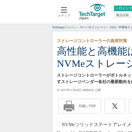
ITイン
製品比較
メディア
クラウド
エンタープライズ
ERP
仮想化
TechTargetジャパン
サーバ＆ストレージ
SSD／半導体
データ分析
サーバ＆ストレージ
ストレージコントローラーの負荷対策
CX
スマートモバイル
高性能と高機能
情報系システム
ネットワーク
NVMeストレー
システム運用管理
ストレージコントローラーがボトルネッ
すストレージベンダー各社の最新動向を
≫
2017年11月06日 08時00分 公開
印刷／PDF
NVMeソリッドステートアレイメ