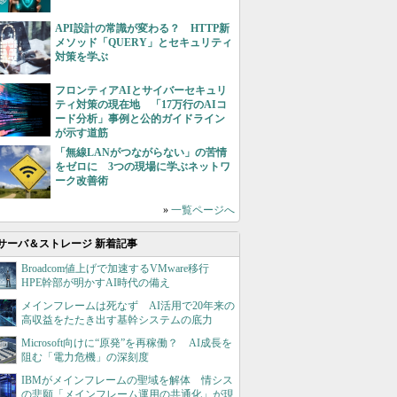
API設計の常識が変わる？ HTTP新
メソッド「QUERY」とセキュリティ
対策を学ぶ
フロンティアAIとサイバーセキュリ
ティ対策の現在地 「17万行のAIコ
ード分析」事例と公的ガイドライン
が示す道筋
「無線LANがつながらない」の苦情
をゼロに 3つの現場に学ぶネットワ
ーク改善術
»
一覧ページへ
サーバ＆ストレージ 新着記事
Broadcom値上げで加速するVMware移行
HPE幹部が明かすAI時代の備え
メインフレームは死なず AI活用で20年来の
高収益をたたき出す基幹システムの底力
Microsoft向けに“原発”を再稼働？ AI成長を
阻む「電力危機」の深刻度
IBMがメインフレームの聖域を解体 情シス
の悲願「メインフレーム運用の共通化」が現