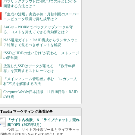
パブリッククラウドに潜む“3つの落とし穴”を
回避する方法とは？
「生成AI活用」実践事例：月額利用のスーパー
コンピュータ環境で得た成果は？
AirGap＋WORMでバックアップデータを守
る、コストを抑えてできる有効策とは？
NAS選定ガイド：RAID構成からランサムウェ
ア対策まで見るべきポイントを解説
“SSDとHDDの使い分け”が変わる ストレージ
の新常識
放置したSSDはデータが消える 「数千年保
存」を実現するストレージとは
「メインフレーム管理者」求む “レガシー人
材”不足を解消する方法
Computer Weekly日本語版 11月18日号：RAID
の終焉
ITmedia マーケティング新着記事
「サイト内検索」＆「ライブチャット」売れ
筋TOP5（2025年5月）
今週は、サイト内検索ツールとライブチャッ
国内売れ筋TOP5をそれぞれ紹介します。