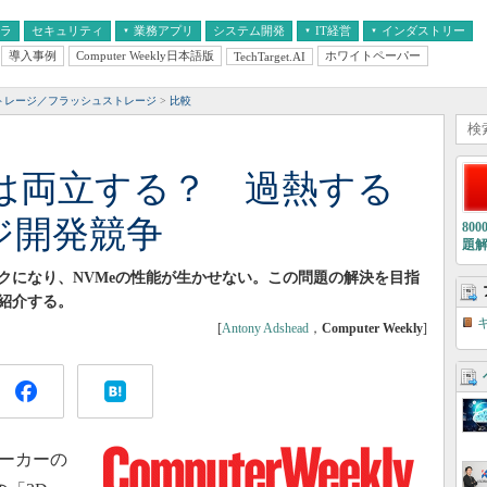
フラ
セキュリティ
業務アプリ
システム開発
IT経営
インダストリー
導入事例
Computer Weekly日本語版
ホワイトペーパー
TechTarget.AI
AI
経営とIT
医療IT
中堅・中小企業とIT
教育IT
ストレージ／フラッシュストレージ
比較
は両立する？ 過熱する
ジ開発競争
80
題
クになり、NVMeの性能が生かせない。この問題の解決を目指
紹介する。
[
Antony Adshead
，
Computer Weekly
]
ーカーの