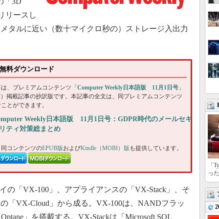
の「3D
をリリースし
アメタルに近い（数十マイクロ秒の）ストレージ入出力
。
1日号無料ダウンロード
事は、プレミアムコンテンツ「
Computer Weekly日本語版 11月1日号
」
DF）掲載記事の抄訳版です。本記事の全文は、同プレミアムコンテンツ
むことができます。
omputer Weekly日本語版 11月1日号：GDPR時代のメールセキ
リティ対策総まとめ
、同コンテンツの
EPUB版
および
Kindle（MOBI）版
も提供しています。
「T
っ
「VX-100」、アプライアンスの「VX-Stack」、そ
VX-Cloud」から成る。VX-100は、NANDフラッ
2
ptane」を搭載する。VX-Stackは「Microsoft SQL