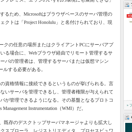
ため、Microsoftはブラウザベースのサーバ管理の
は「Project Honolulu」と名付けられており、現
。
内ネットワークの任意の場所またはクライアントPCにサーバアプ
いる場合に、Webブラウザ経由でリモート管理するサ
サーバの管理者は、管理するサーバまたは仮想マシン
ールする必要がある。
の資格情報に接続できるというものが挙げられる。言
いないサーバを管理できるし、管理者権限が与えられて
ーバが管理できるようになる。その基盤となるプロトコ
»
anagement Instrumentation（WMI）だ。
ート範囲は、既存のデスクトップサーバマネージャよりも拡大し
エクスプローラ、レジストリエディタ、プロセスビュワ