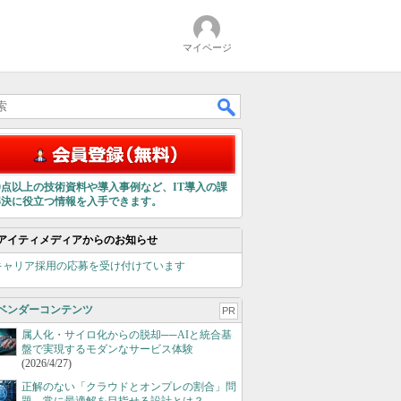
マイページ
00点以上の技術資料や導入事例など、IT導入の課
解決に役立つ情報を入手できます。
アイティメディアからのお知らせ
キャリア採用の応募を受け付けています
ベンダーコンテンツ
PR
属人化・サイロ化からの脱却──AIと統合基
盤で実現するモダンなサービス体験
(2026/4/27)
正解のない「クラウドとオンプレの割合」問