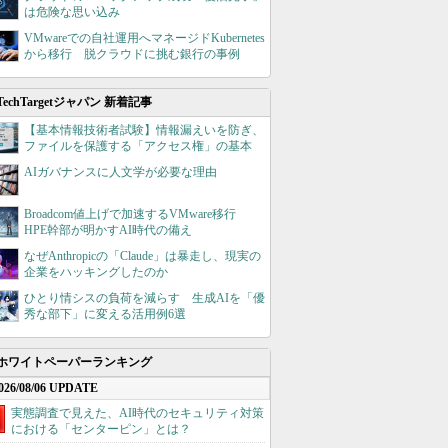
は危険な思い込み
VMwareでの自社運用へマネージドKubernetes
から移行 脱クラウドに挑む銀行の事例
TechTargetジャパン 新着記事
【基本情報技術者試験】情報漏えいを防ぎ、
ファイルを保護する「アクセス権」の基本
AIガバナンスに人文学が必要な理由
Broadcom値上げで加速するVMware移行
HPE幹部が明かすAI時代の備え
なぜAnthropicの「Claude」は暴走し、現実の
企業をハッキングしたのか
ひとり情シスの負荷を減らす 生成AIを「優
秀な部下」に変える活用例6選
ホワイトペーパーランキング
026/08/06 UPDATE
実態調査で見えた、AI時代のセキュリティ対策
における「センターピン」とは？