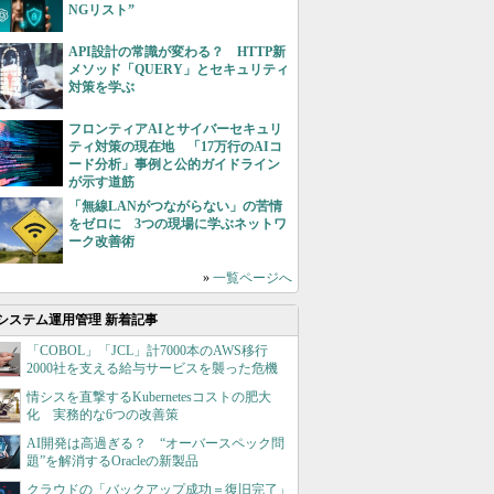
NGリスト”
API設計の常識が変わる？ HTTP新
メソッド「QUERY」とセキュリティ
対策を学ぶ
フロンティアAIとサイバーセキュリ
ティ対策の現在地 「17万行のAIコ
ード分析」事例と公的ガイドライン
が示す道筋
「無線LANがつながらない」の苦情
をゼロに 3つの現場に学ぶネットワ
ーク改善術
»
一覧ページへ
システム運用管理 新着記事
「COBOL」「JCL」計7000本のAWS移行
2000社を支える給与サービスを襲った危機
情シスを直撃するKubernetesコストの肥大
化 実務的な6つの改善策
AI開発は高過ぎる？ “オーバースペック問
題”を解消するOracleの新製品
クラウドの「バックアップ成功＝復旧完了」