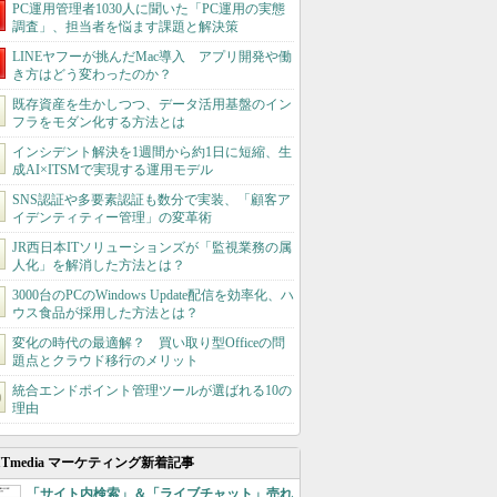
PC運用管理者1030人に聞いた「PC運用の実態
調査」、担当者を悩ます課題と解決策
LINEヤフーが挑んだMac導入 アプリ開発や働
き方はどう変わったのか？
既存資産を生かしつつ、データ活用基盤のイン
フラをモダン化する方法とは
インシデント解決を1週間から約1日に短縮、生
成AI×ITSMで実現する運用モデル
SNS認証や多要素認証も数分で実装、「顧客ア
イデンティティー管理」の変革術
JR西日本ITソリューションズが「監視業務の属
人化」を解消した方法とは？
3000台のPCのWindows Update配信を効率化、ハ
ウス食品が採用した方法とは？
変化の時代の最適解？ 買い取り型Officeの問
題点とクラウド移行のメリット
統合エンドポイント管理ツールが選ばれる10の
理由
ITmedia マーケティング新着記事
「サイト内検索」＆「ライブチャット」売れ