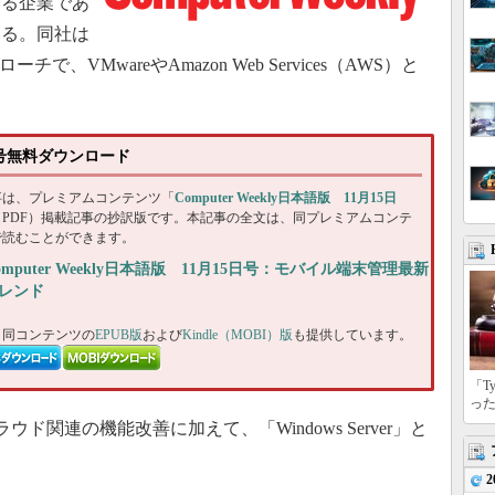
きる企業であ
いる。同社は
ーチで、VMwareやAmazon Web Services（AWS）と
15日号無料ダウンロード
事は、プレミアムコンテンツ「
Computer Weekly日本語版 11月15日
（PDF）掲載記事の抄訳版です。本記事の全文は、同プレミアムコンテ
で読むことができます。
omputer Weekly日本語版 11月15日号：モバイル端末管理最新
レンド
、同コンテンツの
EPUB版
および
Kindle（MOBI）版
も提供しています。
「T
っ
同社はクラウド関連の機能改善に加えて、「Windows Server」と
2