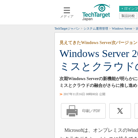
ITイン
製品比較
メディア
クラウド
エンタープライズ
ERP
仮想化
TechTargetジャパン
システム運用管理
Windows Server
データ分析
サーバ＆ストレージ
見えてきたWindows Server次バージョン
CX
スマートモバイル
Windows Serv
情報系システム
ネットワーク
ミスとクラウド
システム運用管理
次期Windows Serverの新機能が明らかに
ミスとクラウドの融合がさらに推し進め
≫
2017年11月16日 08時00分 公開
印刷／PDF
Microsoftは、オンプレミスのWin