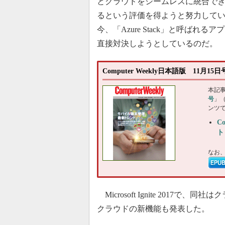
とクラウドをシームレスに統合で
るという評価を得ようと努力して
今、「Azure Stack」と呼ばれるアプロ
直接対決しようとしているのだ。
Computer Weekly日本語版 11月
本記
号
」
ンツ
C
ト
なお
Microsoft Ignite 2017で、
クラウドの新機能も発表した。