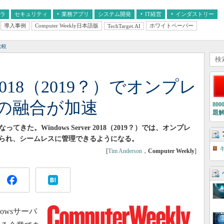
フラ
セキュリティ
業務アプリ
システム開発
IT経営
インダストリー
導入事例
Computer Weekly日本語版
ホワイトペーパー
TechTarget.AI
AI
経営とIT
医療IT
中堅・中小企業とIT
教育IT
比較
er 2018（2019？）でオンプレ
の融合が加速
80
題
なってきた。Windows Server 2018（2019？）では、オンプレ
られ、シームレスに管理できるようになる。
[
Tim Anderson
，
Computer Weekly
]
dowsサーバ