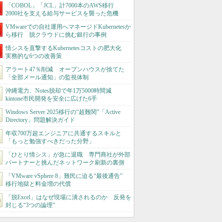
「COBOL」「JCL」計7000本のAWS移行
2000社を支える給与サービスを襲った危機
VMwareでの自社運用へマネージドKubernetesか
ら移行 脱クラウドに挑む銀行の事例
情シスを直撃するKubernetesコストの肥大化
実務的な6つの改善策
アラート47％削減 オープンハウスが捨てた
「全部メール通知」の監視体制
沖縄電力、Notes脱却で年1万5000時間減
kintone市民開発を安全に広げた6手
Windows Server 2025移行の“超難関”「Active
Directory」問題解決ガイド
年収700万超エンジニアに共通するスキルと
「もっと勉強すべきだった分野」
「ひとり情シス」が急に退職 専門商社が外部
パートナーと挑んだネットワーク刷新の裏側
「VMware vSphere 8」難民に迫る“最後通告”
移行地獄と料金増の代償
「脱Excel」はなぜ現場に潰されるのか 反発を
封じる“3つの論理”