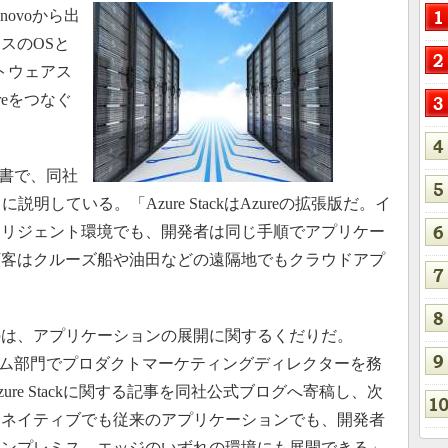
Lenovoから出
スのOSと
ソフトウェアス
reをつなぐ
告書で、同社
明している。「Azure StackはAzureの拡張版だ。イ
テリジェント環境でも、開発者は同じ手順でアプリケー
顧客はクルーズ船や油田などの遠隔地でもクラウドアプ
は、アプリケーションの展開に関するくだりだ。
フォーム部門でプロダクトマーケティングディレクターを務
re Stackに関する記事を同社公式ブログへ寄稿し、次
ドネイティブでも従来のアプリケーションでも、開発者
オンプレミス、エッジのいずれの環境にも展開できる」