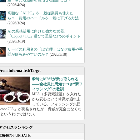
題 常に最適解を目指せる設計とは？
(2026/4/24)
高額な「AI PC」を一般従業員も使えた
ら？ 費用のハードルを一気に下げる方法
(2026/3/24)
AIの業務活用に向けた強力な武器、
「Copilot+ PC」選びで重要な3つのポイント
(2026/3/19)
サービス利用者の「ID管理」はなぜ費用や手
間が膨らみやすいのか？
(2026/3/18)
From Informa TechTarget
瞬時にM365が乗っ取られる
――全社員に周知すべき“新フ
ィッシング”の教訓
MFA（多要素認証）を入れた
から安心という常識が崩れ去
っている。フィッシング集団
ycoon2FA」が摘発されたが、脅威が完全になくな
たというわけではない。
アクセスランキング
026/08/06 UPDATE