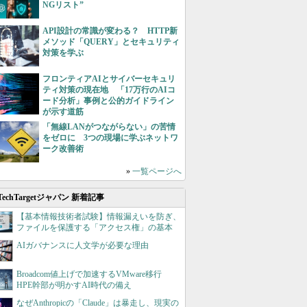
NGリスト”
API設計の常識が変わる？ HTTP新
メソッド「QUERY」とセキュリティ
対策を学ぶ
フロンティアAIとサイバーセキュリ
ティ対策の現在地 「17万行のAIコ
ード分析」事例と公的ガイドライン
が示す道筋
「無線LANがつながらない」の苦情
をゼロに 3つの現場に学ぶネットワ
ーク改善術
»
一覧ページへ
TechTargetジャパン 新着記事
【基本情報技術者試験】情報漏えいを防ぎ、
ファイルを保護する「アクセス権」の基本
AIガバナンスに人文学が必要な理由
Broadcom値上げで加速するVMware移行
HPE幹部が明かすAI時代の備え
なぜAnthropicの「Claude」は暴走し、現実の