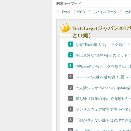
関連キーワード
Excel
|
SMB
|
モバイルワーク
|
セ
TechTargetジャパン
とIT編）
なぜ“Excel職人”は、マクロ
実は危険な“無料Wi-Fiスポッ
“神Excel”からデータを抜き出
Excelへの未練を断ち切り“脱Ex
一人情シスが“Windows Upda
持ち帰り残業のせいで情報セキ
ランサムウェア被害で中小企業
「顔が見えない部下は管理でき