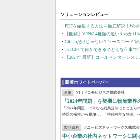
PDFを編集する方法を徹底解説！Wor
【図解】VPNの4種類の違いをわか
Githubだけじゃない？ソースコード
chatGPTで何ができる？どんな仕事
【2024年最新】コールセンターシス
新着ホワイトペーパー
事例
NTTドコモビジネス株式会社
「2024年問題」を契機に物流業
「2024年問題」は単なる残業規制にとどま
時間の犠牲から脱却し、「持続可能な物流」
製品資料
ソニービズネットワークス株式会
中小企業の社内ネットワークに関