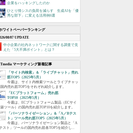
企業をハッキングしたのか
ひとり情シスの負荷を減らす 生成AIを「優
秀な部下」に変える活用例6選
ホワイトペーパーランキング
026/08/07 UPDATE
中小企業の社内ネットワークに関する調査で見
えた「5大不満ポイント」とは？
ITmedia マーケティング新着記事
「サイト内検索」＆「ライブチャット」売れ
筋TOP5（2025年5月）
今週は、サイト内検索ツールとライブチャッ
国内売れ筋TOP5をそれぞれ紹介します。
「ECプラットフォーム」売れ筋
TOP10（2025年5月）
今週は、ECプラットフォーム製品（ECサイ
築ツール）の国内売れ筋TOP10を紹介します。
「パーソナライゼーション」＆「A／Bテス
ト」ツール売れ筋TOP5（2025年5月）
今週は、パーソナライゼーション製品と「A
テスト」ツールの国内売れ筋各TOP5を紹介し...