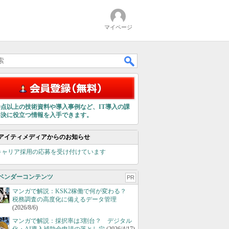
マイページ
00点以上の技術資料や導入事例など、IT導入の課
解決に役立つ情報を入手できます。
アイティメディアからのお知らせ
キャリア採用の応募を受け付けています
ベンダーコンテンツ
PR
マンガで解説：KSK2稼働で何が変わる？
税務調査の高度化に備えるデータ管理
(2026/8/6)
マンガで解説：採択率は3割台？ デジタル