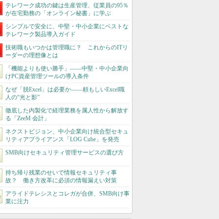
テレワーク成功の鍵は生産管理、従業員の95％
が在宅勤務の「オンライン秘書」に学ぶ
シンプルで安全に、中堅・中小企業にベストな
テレワーク製品導入ガイド
技術職もいつかは管理職に？ これからのITリ
ーダーの理想像とは
「機能よりも使い勝手」――中堅・中小企業向
けPC資産管理ツールの導入条件
なぜ「脱Excel」は必要か――頼もしいExcel職
人の“光と影”
徹底した内製化で経理業務を属人性から解放す
る「ZeeM 会計」
ネクストビジョン、中小企業向け統合型セキュ
リティアプライアンス「LOG Cube」を発売
SMB向けセキュリティ管理サービスの選び方
持ち帰り残業のせいで情報セキュリティ事
故？ 働き方改革に必須の情報漏えい対策
アライドテレシスとコレガが合併、SMB向け事
業に注力