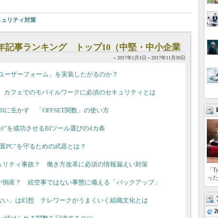
キュリティ対策
2017年記事ランキング トップ10（中堅・中小企業
» 2017年1月1日～2017年11月30日
に「ユーザーフォーム」を実装したがるのか？
ト”、カフェでのモバイルワークに必須のセキュリティとは
しBIに生かす 「OFFSET関数」の使い方
cel”を成功させるBIツール選びの4カ条
te放置PC”を守るための武器とは？
ュリティ事故？ 働き方改革に必須の情報漏えい対策
「T
っ
が倒産？ 絵空事ではない事態に備える「バックアップ」
ない」は幻想 テレワークがうまくいく組織文化とは
2