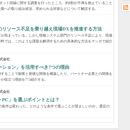
ーネット回線に関する調査を行ったところ、約6割が不満を抱えていること
改善への取り組み状況、求められる対策などについて解説する。
のリソース不足を乗り越え現場DXを推進する方法
ズが高まっている。しかし情報システム部門のリソース不足により、現場
資料では、このような課題を解消するための具体的な方法をマンガで紹介
式会社
ーション」を活用すべき7つの理由
用することで顧客と密接な関係を構築したり、パートナー企業との関係を
が役立つ理由を7つ紹介する。
式会社
トPC」を選ぶポイントとは？
の条件は変わった。どのような条件で選ぶことが望ましいのか。選定の