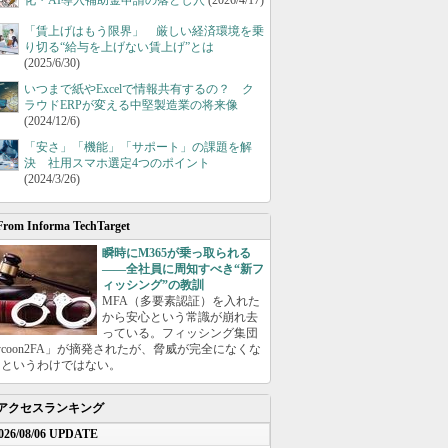
化・AI導入補助金申請の落とし穴
(2026/4/17)
「賃上げはもう限界」 厳しい経済環境を乗
り切る“給与を上げない賃上げ”とは
(2025/6/30)
いつまで紙やExcelで情報共有するの？ ク
ラウドERPが変える中堅製造業の将来像
(2024/12/6)
「安さ」「機能」「サポート」の課題を解
決 社用スマホ選定4つのポイント
(2024/3/26)
From Informa TechTarget
瞬時にM365が乗っ取られる
――全社員に周知すべき“新フ
ィッシング”の教訓
MFA（多要素認証）を入れた
から安心という常識が崩れ去
っている。フィッシング集団
ycoon2FA」が摘発されたが、脅威が完全になくな
たというわけではない。
アクセスランキング
026/08/06 UPDATE