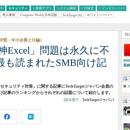
フラ
セキュリティ
業務アプリ
システム開発
IT経営
インダストリー
導入事例
Computer Weekly日本語版
ホワイトペーパー
TechTarget.AI
AI
経営とIT
医療IT
中堅・中小企業とIT
教育IT
中堅・中小企業とIT編）
「神Excel」問題は永久に不
に最も読まれたSMB向け記
80
題
「セキュリティ対策」に関する記事にTechTargetジャパン会員の
け記事のランキングからそれぞれの話題について紹介します。
[
西本愛子
，
TechTargetジャパン
]