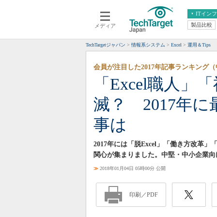
ITイン
製品比較
メディア
クラウド
エンタープライズ
ERP
仮想化
TechTargetジャパン
情報系システム
Excel
運用＆Tips
データ分析
サーバ＆ストレージ
会員が注目した2017年記事ランキング（
CX
スマートモバイル
「Excel職人」
情報系システム
ネットワーク
滅？ 2017年
システム運用管理
事は
2017年には「脱Excel」「働き方改革」
関心が集まりました。中堅・中小企業向
≫
2018年01月04日 05時00分 公開
印刷／PDF