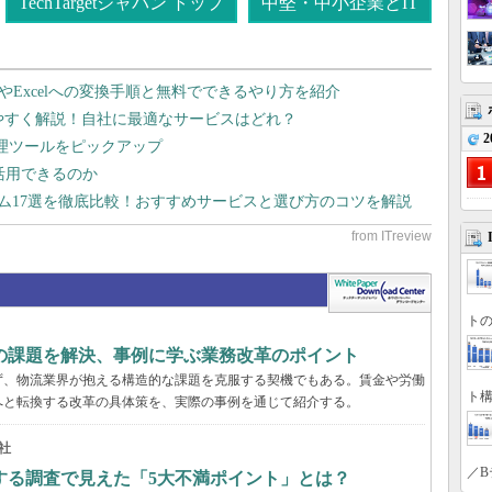
TechTargetジャパン トップ
中堅・中小企業とIT
dやExcelへの変換手順と無料でできるやり方を紹介
りやすく解説！自社に最適なサービスはどれ？
2
管理ツールをピックアップ
で活用できるのか
テム17選を徹底比較！おすすめサービスと選び方のコツを解説
トの
界の課題を解決、事例に学ぶ業務改革のポイント
らず、物流業界が抱える構造的な課題を克服する契機でもある。賃金や労働
ト構
へと転換する改革の具体策を、実際の事例を通じて紹介する。
社
／B
する調査で見えた「5大不満ポイント」とは？