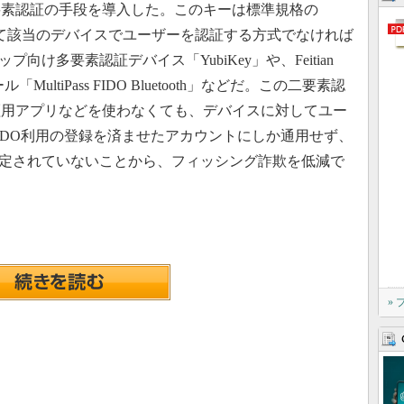
要素認証の手段を導入した。このキーは標準規格の
line）を使って該当のデバイスでユーザーを認証する方式でなければ
プ向け多要素認証デバイス「YubiKey」や、Feitian
ル「MultiPass FIDO Bluetooth」などだ。この二要素認
証用アプリなどを使わなくても、デバイスに対してユー
IDO利用の登録を済ませたアカウントにしか通用せず、
設定されていないことから、フィッシング詐欺を低減で
»