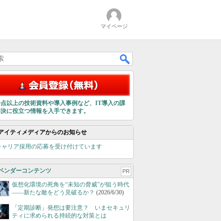
マイページ
00点以上の技術資料や導入事例など、IT導入の課
解決に役立つ情報を入手できます。
アイティメディアからのお知らせ
キャリア採用の応募を受け付けています
ベンダーコンテンツ
PR
仮想化環境の死角を“未知の脅威”が狙う時代
――新たな敵をどう見破るか？
(2026/6/30)
「定期診断」発想は要注意？ いまセキュリ
ティに求められる持続的な対策とは