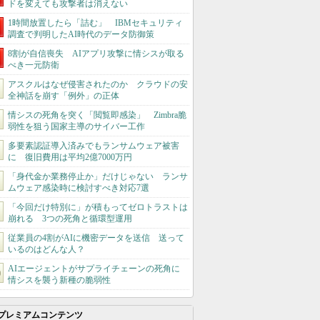
ドを変えても攻撃者は消えない
1時間放置したら「詰む」 IBMセキュリティ
調査で判明したAI時代のデータ防御策
8割が自信喪失 AIアプリ攻撃に情シスが取る
べき一元防衛
アスクルはなぜ侵害されたのか クラウドの安
全神話を崩す「例外」の正体
情シスの死角を突く「閲覧即感染」 Zimbra脆
弱性を狙う国家主導のサイバー工作
多要素認証導入済みでもランサムウェア被害
に 復旧費用は平均2億7000万円
「身代金か業務停止か」だけじゃない ランサ
ムウェア感染時に検討すべき対応7選
「今回だけ特別に」が積もってゼロトラストは
崩れる 3つの死角と循環型運用
従業員の4割がAIに機密データを送信 送って
いるのはどんな人？
AIエージェントがサプライチェーンの死角に
情シスを襲う新種の脆弱性
プレミアムコンテンツ