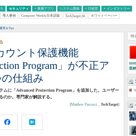
フラ
セキュリティ
業務アプリ
システム開発
IT経営
インダストリー
導入事例
Computer Weekly日本語版
ホワイトペーパー
TechTarget.AI
AI
経営とIT
医療IT
中堅・中小企業とIT
教育IT
運用＆Tips
る
eアカウント保護機能
tection Program」が不正ア
80
題
つの仕組み
「Advanced Protection Program」を追加した。ユーザー
るのか。専門家が解説する。
[
Matthew Pascucci
，
TechTarget
]