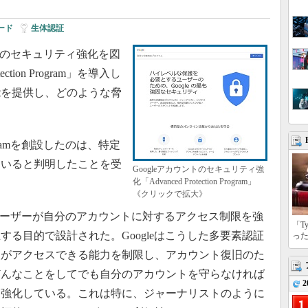
ード
|
生体認証
ト関連のセキュリティ強化を図
ction Program」を導入し
能を提供し、どのような脅
 Programを創設したのは、特定
ていると判明したことを受
Googleアカウントのセキュリティ強
化「Advanced Protection Program」
《クリックで拡大》
rogramは、ユーザーが自分のアカウントに対するアクセス制限を強
「T
る目的で設計された。Googleはこうした多要素認証
っ
人がアクセスできる能力を制限し、アカウント復旧のた
どんなことをしてでも自分のアカウントを守らなければ
2
を強化している。これは特に、ジャーナリストのように