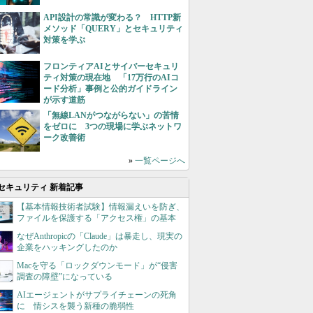
API設計の常識が変わる？ HTTP新
メソッド「QUERY」とセキュリティ
対策を学ぶ
フロンティアAIとサイバーセキュリ
ティ対策の現在地 「17万行のAIコ
ード分析」事例と公的ガイドライン
が示す道筋
「無線LANがつながらない」の苦情
をゼロに 3つの現場に学ぶネットワ
ーク改善術
»
一覧ページへ
セキュリティ 新着記事
【基本情報技術者試験】情報漏えいを防ぎ、
ファイルを保護する「アクセス権」の基本
なぜAnthropicの「Claude」は暴走し、現実の
企業をハッキングしたのか
Macを守る「ロックダウンモード」が“侵害
調査の障壁”になっている
AIエージェントがサプライチェーンの死角
に 情シスを襲う新種の脆弱性