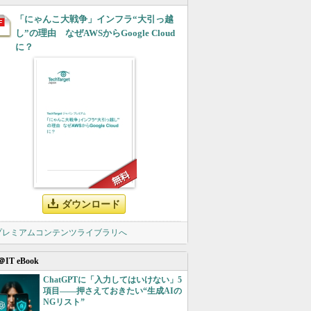
「にゃんこ大戦争」インフラ“大引っ越
し”の理由 なぜAWSからGoogle Cloud
に？
ダウンロード
 プレミアムコンテンツライブラリへ
＠IT eBook
ChatGPTに「入力してはいけない」5
項目――押さえておきたい“生成AIの
NGリスト”