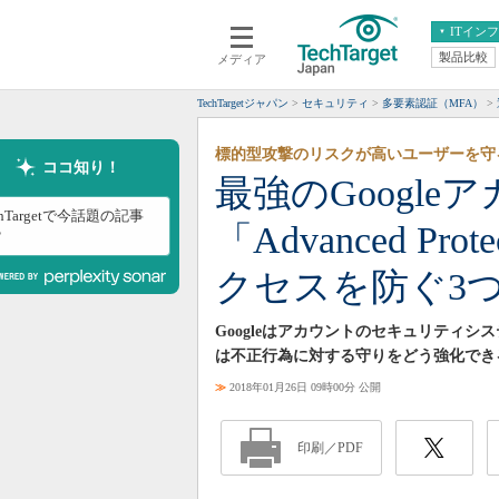
ITイン
製品比較
メディア
クラウド
エンタープライズ
ERP
仮想化
TechTargetジャパン
セキュリティ
多要素認証（MFA）
データ分析
サーバ＆ストレージ
標的型攻撃のリスクが高いユーザーを守
CX
スマートモバイル
ココ知り！
最強のGoogl
情報系システム
ネットワーク
chTargetで今話題の記事
「Advanced Pro
システム運用管理
？
クセスを防ぐ3
Googleはアカウントのセキュリティシステムに
は不正行為に対する守りをどう強化でき
≫
2018年01月26日 09時00分 公開
印刷／PDF