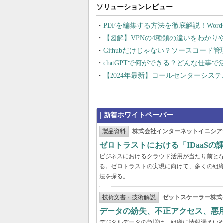
PDFを編集する方法を徹底解説！Wor
【図解】VPNの4種類の違いをわか
Githubだけじゃない？ソースコード
chatGPTで何ができる？どんな仕事
【2024年最新】コールセンターシス
新着ホワイトペーパー
製品資料
株式会社インターネットイニシア
ゼロトラストにおける「IDaaS
ビジネスにおけるクラウド活用が当たり前と
る。ゼロトラストの実現に向けて、多くの組織
法を探る。
技術文書・技術解説
ゼットスケーラー株式
データの紛失、不正アクセス、悪
デジタルデータの急増は、組織に情報漏えい