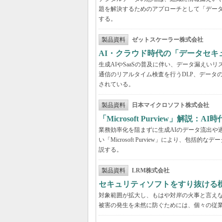
題を解決するためのアプローチとして「デー
する。
製品資料
ゼットスケーラー株式会社
AI・クラウド時代の「データセ
生成AIやSaaSの普及に伴い、データ漏え
通信のリアルタイム検査を行うDLP、データ
されている。
製品資料
日本マイクロソフト株式会社
「Microsoft Purview」
業務効率化を阻まずに生成AIのデータ流出や過剰
い「Microsoft Purview」により、
説する。
製品資料
LRM株式会社
セキュリティソフトをすり抜ける
対象範囲が拡大し、もはや対岸の火事と言え
被害の発生を未然に防ぐためには、個々の従