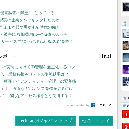
レポート
【PR】
ストの実現に向けてID管理を適正化するコツ
導入、業務負担＆コストの削減効果は？
、「顧客アイデンティティー管理」の変革術
万全？ 強固なガバナンスを確保するには
スク”、過剰なアクセス権をどう制御する？
Recommended by
2
TechTargetジャパン トップ
セキュリティ