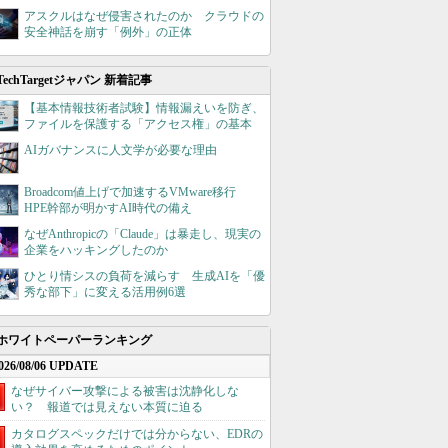
アスクルはなぜ侵害されたのか クラウドの
安全神話を崩す「例外」の正体
TechTargetジャパン 新着記事
【基本情報技術者試験】情報漏えいを防ぎ、
ファイルを保護する「アクセス権」の基本
AIガバナンスに人文学が必要な理由
Broadcom値上げで加速するVMware移行
HPE幹部が明かすAI時代の備え
なぜAnthropicの「Claude」は暴走し、現実の
企業をハッキングしたのか
ひとり情シスの負荷を減らす 生成AIを「優
秀な部下」に変える活用例6選
ホワイトペーパーランキング
026/08/06 UPDATE
なぜサイバー攻撃による被害は沈静化しな
い？ 報道では見えない本質に迫る
カタログスペックだけでは分からない、EDRの