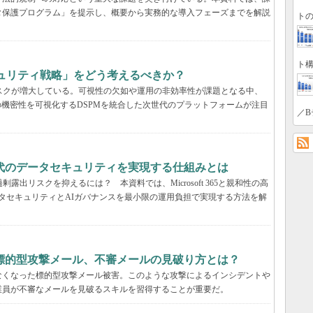
タ保護プログラム」を提示し、概要から実務的な導入フェーズまでを解説
トの
ト構
キュリティ戦略」をどう考えるべきか？
いリスクが増大している。可視性の欠如や運用の非効率性が課題となる中、
の機密性を可視化するDSPMを統合した次世代のプラットフォームが注目
／B
解説：AI時代のデータセキュリティを実現する仕組みとは
露出リスクを抑えるには？ 本資料では、Microsoft 365と親和性の高
包括的なデータセキュリティとAIガバナンスを最小限の運用負担で実現する方法を解
標的型攻撃メール、不審メールの見破り方とは？
なくなった標的型攻撃メール被害。このような攻撃によるインシデントや
業員が不審なメールを見破るスキルを習得することが重要だ。