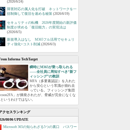
(2026/6/24)
障害対応の属人化を打破 ネットワークを一
括制御して復旧を速める秘策
(2026/6/19)
セキュリティの転機 2026年度開始の新評価
制度が求める「復旧能力」の実現法は
(2026/6/5)
新規導入はなし M365フル活用でセキュリ
ティ強化×コスト削減
(2026/6/3)
From Informa TechTarget
瞬時にM365が乗っ取られる
――全社員に周知すべき“新フ
ィッシング”の教訓
MFA（多要素認証）を入れた
から安心という常識が崩れ去
っている。フィッシング集団
ycoon2FA」が摘発されたが、脅威が完全になくな
たというわけではない。
アクセスランキング
026/08/06 UPDATE
Microsoft 365の知られざる5つの裏口 パスワー