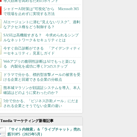
導入効果を高めるためのポイント
シャドーAI対策は“可視化”から Microsoft 365
で現場を止めずに実現する方法
AIエージェントに潜む“見えないリスク”、過剰
なアクセス権をどう制御する？
SASEは高機能すぎる？ 今求められるシンプ
ルなネットワーク＆セキュリティとは
今すぐ自己診断ができる 「アイデンティティ
ーセキュリティ」見直しガイド
Webアプリの脆弱性診断はAIでもっと楽にな
る 内製化を成功に導く3つのステップ
ドラマで分かる、標的型攻撃メールの被害を受
ける企業と回避できる企業の分岐点
熊本城マラソンが顔認証システムを導入、本人
確認はどのように変わったのか？
5分で分かる、「ビジネス詐欺メール」にだま
される企業とそうでない企業の違い
ITmedia マーケティング新着記事
「サイト内検索」＆「ライブチャット」売れ
筋TOP5（2025年5月）