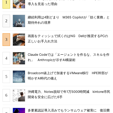
導入を見送った理由
継続利用は4割どまり M365 Copilotが「効く業務」と
期待外れの境界
画面をティッシュで拭くのはNG Dellが推奨するPCの
正しいお手入れ方法
Claude Codeでは「エージェントを作るな、スキルを作
れ」 Anthropicが示すAI構築術
Broadcom値上げで加速するVMware移行 HPE幹部が
明かすAI時代の備え
沖縄電力、Notes脱却で年1万5000時間減 kintone市民
開発を安全に広げた6手
多要素認証導入済みでもランサムウェア被害に 復旧費