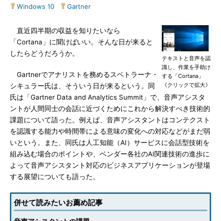
Windows 10
|
Gartner
直近四半期の収益を知りたいなら
「Cortana」に聞けばいい。そんな日が来ると
したらどうだろうか。
テキストと音声を認
識し、作業を手助け
Gartnerでアナリストを務めるスベトラーナ・
する「Cortana」
《クリックで拡大》
シキュラー氏は、そういう日が来るという。同
氏は「Gartner Data and Analytics Summit」で、音声アシスタ
ントが人間同士の会話に近づくためにこれから解決すべき技術的
課題について語った。例えば、音声アシスタントはコンテクスト
を認識する能力や時間帯による意味の変化への対応などがまだ弱
いという。また、同氏は人工知能（AI）サービスに会話型技術を
組み込む場合のポイントや、ベンダー各社のAI関連技術の進歩に
よって音声アシスタント対応のビジネスアプリケーションが登場
する展望についても語った。
併せて読みたいお薦め記事