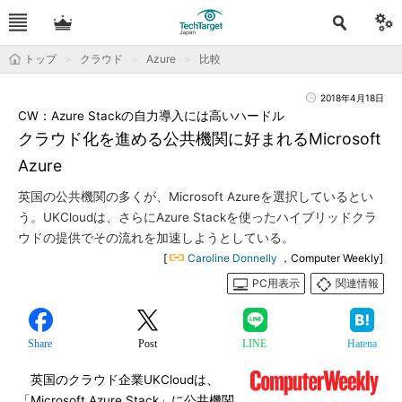
トップ
クラウド
Azure
比較
2018年4月18日
CW：Azure Stackの自力導入には高いハードル
クラウド化を進める公共機関に好まれるMicrosoft
Azure
英国の公共機関の多くが、Microsoft Azureを選択しているとい
う。UKCloudは、さらにAzure Stackを使ったハイブリッドクラ
ウドの提供でその流れを加速しようとしている。
[
Caroline Donnelly
，Computer Weekly]
PC用表示
関連情報
Share
Post
LINE
Hatena
英国のクラウド企業UKCloudは、
「Microsoft Azure Stack」に公共機関