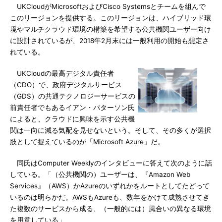
UKCloudがMicrosoftおよびCisco Systemsとチームを組んで
このリージョンを提供する。このリージョンは、ハイブリッド環
境やマルチクラウド環境の構築を希望する公共機関ユーザー向け
に設計されているが、2018年2月末には一般利用の開始も想定さ
れている。
UKCloudの最高デジタル責任者
（CDO）で、政府デジタルサービス
（GDS）の共通テクノロジーサービスの
前責任者でもあるイアン・パターソン氏
によると、クラウドに興味を示す公共機
関は一向に減る気配を見せないという。そして、その多くが選択
肢として捉えているのが「Microsoft Azure」だ。
同氏はComputer Weeklyのインタビューに答えて次のように話
している。「（公共機関の）ユーザーは、『Amazon Web
Services』（AWS）かAzureのいずれかをルートとしてたどって
いるのは明らかだ。AWSもAzureも、数年をかけて成熟させてき
た複数のサービスから成る、（一般的には）風合いの異なる環境
を用意している」