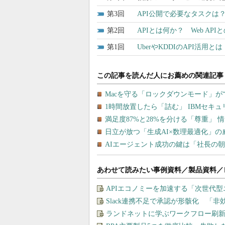
3
API公開で必要なタスクは
2
APIとは何か？ Web A
1
UberやKDDIのAPI活
あわせて読みたい事例資料／製品資料／
APIエコノミーを加速する「次世代
Slack連携不足で承認が形骸化 「
ランドネットに学ぶワークフロー刷