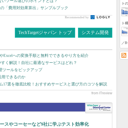
しないツール選びのポイントとは？
トの
入の「費用対効果算出」サンプルブック
Recommended by
ト構
TechTargetジャパン トップ
システム開発
／B
dやExcelへの変換手順と無料でできるやり方を紹介
りやすく解説！自社に最適なサービスはどれ？
管理ツールをピックアップ
で活用できるのか
テム17選を徹底比較！おすすめサービスと選び方のコツを解説
ースやコーセーなど9社に学ぶテスト効率化