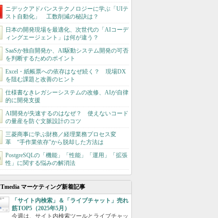
ニデックアドバンステクノロジーに学ぶ「UIテ
スト自動化」 工数削減の秘訣は？
日本の開発現場を最適化、次世代の「AIコーデ
ィングエージェント」は何が違う？
SaaSか独自開発か、AI駆動システム開発の可否
を判断するためのポイント
Excel・紙帳票への依存はなぜ続く？ 現場DX
を阻む課題と改善のヒント
仕様書なきレガシーシステムの改修、AIが自律
的に開発支援
AI開発が失速するのはなぜ？ 使えないコード
の量産を防ぐ文脈設計のコツ
三菱商事に学ぶ財務／経理業務プロセス変
革 “手作業依存”から脱却した方法は
PostgreSQLの「機能」「性能」「運用」「拡張
性」に関する悩みの解消法
ITmedia マーケティング新着記事
「サイト内検索」＆「ライブチャット」売れ
筋TOP5（2025年5月）
今週は、サイト内検索ツールとライブチャッ