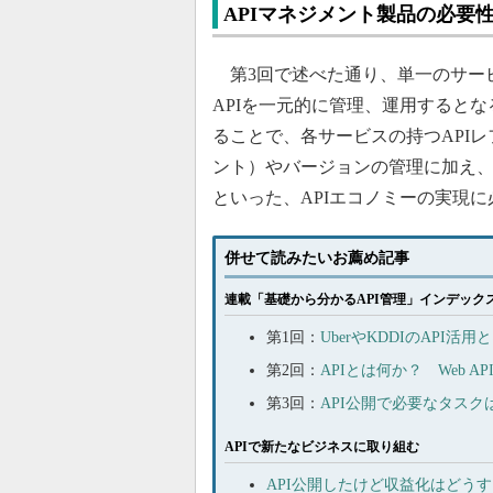
APIマネジメント製品の必要
第3回で述べた通り、単一のサービ
APIを一元的に管理、運用するとな
ることで、各サービスの持つAPIレ
ント）やバージョンの管理に加え、A
といった、APIエコノミーの実現
併せて読みたいお薦め記事
連載「基礎から分かるAPI管理」インデック
第1回：
UberやKDDIのAPI
第2回：
APIとは何か？ Web 
第3回：
API公開で必要なタス
APIで新たなビジネスに取り組む
API公開したけど収益化はどう