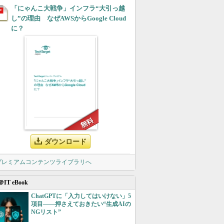
「にゃんこ大戦争」インフラ“大引っ越
し”の理由 なぜAWSからGoogle Cloud
に？
ダウンロード
 プレミアムコンテンツライブラリへ
＠IT eBook
ChatGPTに「入力してはいけない」5
項目――押さえておきたい“生成AIの
NGリスト”