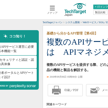
ITイン
製品比較
メディア
クラウド
エンタープライズ
ERP
仮想化
TechTargetジャパン
システム開発
Webサービス／SOA／E
データ分析
サーバ＆ストレージ
基礎から分かるAPI管理【第4回】
CX
スマートモバイル
ココ知り！
複数のAPIサ
情報系システム
ネットワーク
数APIサービス運営に必要
は APIマネジ
システム運用管理
基本機能一覧
PIセキュリティと認証・認
の具体像
複数のAPIサービスを提供する際、どの
品の機能と製品を解説する。
発者ポータルとAPIゲート
ェイ設計
≫
2018年09月06日 05時00分 公開
印刷／PDF
メー
関連キーワード