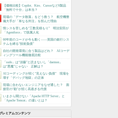
【価格比較】Copilot、Kiro、Cursorなど6製品
「無料で十分」は本当？
現場の「データ散落」をどう救う？ 航空機整
備大手が「単なる外注」を拒んだ理由
情シスを苦しめる“工数見積もり” 明治安田が
「Agentforce」で脱属人化
60年前のコードが今も動く――英国の銀行シス
テムを縛る“技術負債”
自社の開発環境に合う製品はどれ？ AIコーデ
ィングツール機能徹底比較
「sudo」は“須藤”と読まないし「daemon」
は“悪魔”じゃない 正解は？
AIコーディングが招く“見えない負債” 現場を
壊す「デバッグ地獄」の正体
現場に合わないエンジニアをなぜ通した？ 面
接官の“勘”が招く高過ぎる代償
いまさら聞けない「Apache HTTP Server」と
「Apache Tomcat」の違いとは？
プレミアムコンテンツ