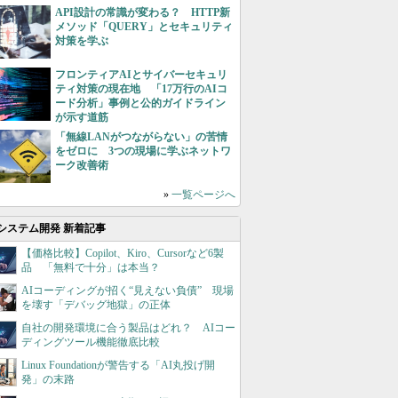
API設計の常識が変わる？ HTTP新
メソッド「QUERY」とセキュリティ
対策を学ぶ
フロンティアAIとサイバーセキュリ
ティ対策の現在地 「17万行のAIコ
ード分析」事例と公的ガイドライン
が示す道筋
「無線LANがつながらない」の苦情
をゼロに 3つの現場に学ぶネットワ
ーク改善術
»
一覧ページへ
システム開発 新着記事
【価格比較】Copilot、Kiro、Cursorなど6製
品 「無料で十分」は本当？
AIコーディングが招く“見えない負債” 現場
を壊す「デバッグ地獄」の正体
自社の開発環境に合う製品はどれ？ AIコー
ディングツール機能徹底比較
Linux Foundationが警告する「AI丸投げ開
発」の末路