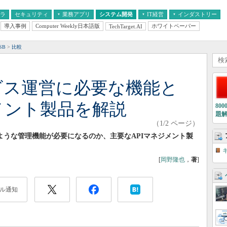
フラ
セキュリティ
業務アプリ
システム開発
IT経営
インダストリー
導入事例
Computer Weekly日本語版
ホワイトペーパー
TechTarget.AI
AI
経営とIT
医療IT
中堅・中小企業とIT
教育IT
SB
比較
ービス運営に必要な機能と
メント製品を解説
80
題
（1/2 ページ）
ような管理機能が必要になるのか、主要なAPIマネジメント製
[
岡野隆也
，
著
]
ル通知