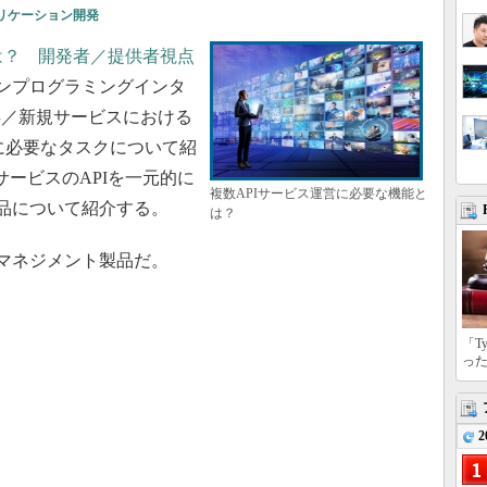
リケーション開発
は？ 開発者／提供者視点
ョンプログラミングインタ
存／新規サービスにおける
開に必要なタスクについて紹
ービスのAPIを一元的に
複数APIサービス運営に必要な機能と
製品について紹介する。
は？
マネジメント製品だ。
「T
っ
2