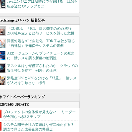
JavaエンジニアはAI時代でも輝ける LLMを
組み込む3ステップとは
TechTargetジャパン 新着記事
「COBOL」「JCL」計7000本のAWS移行
2000社を支える給与サービスを襲った危機
障害対処をAIで自動化 TDK子会社が語る
「自律型」予知保全システムの裏側
AIエージェントがサプライチェーンの死角
に 情シスを襲う新種の脆弱性
アスクルはなぜ侵害されたのか クラウドの
安全神話を崩す「例外」の正体
満足度87%と28%を分ける「尊重」 情シス
が人材を手放さない条件
ホワイトペーパーランキング
026/08/06 UPDATE
プロジェクトの全体像が見えない──リーダー
が今踏むべき3ステップ
システム開発会社の業績はなぜ二極化する？
調査で見えた成長企業の共通点