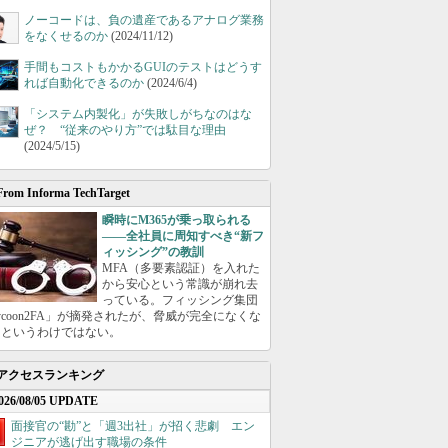
ノーコードは、負の遺産であるアナログ業務
をなくせるのか
(2024/11/12)
手間もコストもかかるGUIのテストはどうす
れば自動化できるのか
(2024/6/4)
「システム内製化」が失敗しがちなのはな
ぜ？ “従来のやり方”では駄目な理由
(2024/5/15)
From Informa TechTarget
瞬時にM365が乗っ取られる
――全社員に周知すべき“新フ
ィッシング”の教訓
MFA（多要素認証）を入れた
から安心という常識が崩れ去
っている。フィッシング集団
ycoon2FA」が摘発されたが、脅威が完全になくな
たというわけではない。
アクセスランキング
026/08/05 UPDATE
面接官の“勘”と「週3出社」が招く悲劇 エン
ジニアが逃げ出す職場の条件