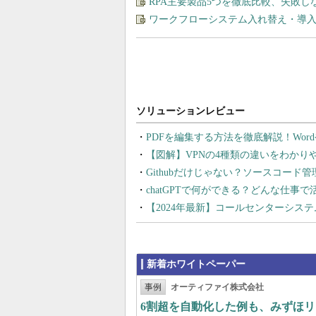
RPA主要製品5つを徹底比較、失敗
ワークフローシステム入れ替え・導
PDFを編集する方法を徹底解説！Wor
【図解】VPNの4種類の違いをわか
Githubだけじゃない？ソースコード
chatGPTで何ができる？どんな仕事
【2024年最新】コールセンターシス
新着ホワイトペーパー
事例
オーティファイ株式会社
6割超を自動化した例も、みずほリ