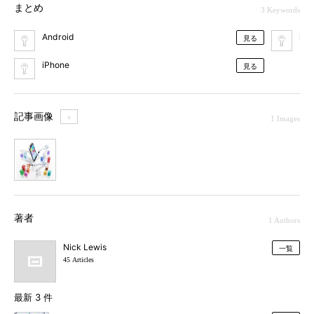
まとめ
3 Keywords
Android
iOS
見る
iPhone
見る
記事画像
＋
1 Images
1
著者
1 Authors
Nick Lewis
一覧
45 Articles
最新 3 件