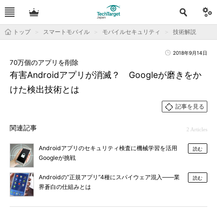
トップ
スマートモバイル
モバイルセキュリティ
技術解説
2018年9月14日
70万個のアプリを削除
有害Androidアプリが消滅？ Googleが磨きをか
けた検出技術とは
記事を見る
関連記事
2 Articles
Androidアプリのセキュリティ検査に機械学習を活用
読む
Googleが挑戦
Androidの“正規アプリ”4種にスパイウェア混入――業
読む
界蒼白の仕組みとは