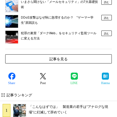
いまさら聞けない「メールセキュリティ」の7大基礎技
読む
術
DDoS攻撃はなぜ秋に急増するのか？ “ゲーマー学
読む
生”原因説も
犯罪の巣窟「ダークWeb」をセキュリティ監視ツール
読む
に変える方法
記事を見る
Share
Post
LINE
Hatena
記事ランキング
「こんなはずでは」 製造業の若手は“アナログな現
場”に幻滅して辞めていく