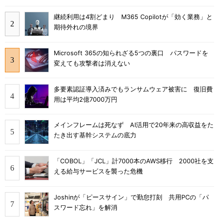
継続利用は4割どまり M365 Copilotが「効く業務」と
期待外れの境界
Microsoft 365の知られざる5つの裏口 パスワードを
変えても攻撃者は消えない
多要素認証導入済みでもランサムウェア被害に 復旧費
用は平均2億7000万円
メインフレームは死なず AI活用で20年来の高収益をた
たき出す基幹システムの底力
「COBOL」「JCL」計7000本のAWS移行 2000社を支
える給与サービスを襲った危機
Joshinが「ピースサイン」で勤怠打刻 共用PCの「パ
スワード忘れ」を解消