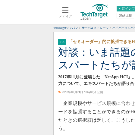
ITイン
製品比較
メディア
クラウド
エンタープライズ
ERP
仮想化
TechTargetジャパン
サーバ＆ストレージ
ハイパーコンバ
データ分析
サーバ＆ストレージ
「セミオーダー」的に拡張できるH
CX
スマートモバイル
対談：いま話題の「
情報系システム
ネットワーク
スパートたちが
システム運用管理
2017年11月に登場した「NetApp 
力について、エキスパートたちが語り合
≫
2018年09月21日 10時00分 公開
企業規模やサービス規模に合わせ
ードを拡張することができるのがH
たときの選択肢は乏しく、こうし
う。