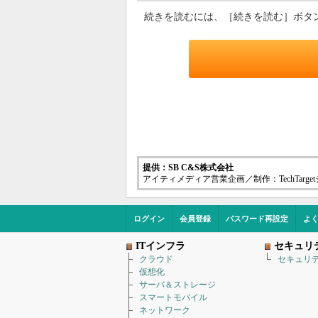
続きを読むには、［続きを読む］ボタ
提供：SB C&S株式会社
アイティメディア営業企画／制作：TechTarg
ログイン
会員登録
パスワード再設定
よ
ITインフラ
セキュリ
クラウド
セキュリ
仮想化
サーバ＆ストレージ
スマートモバイル
ネットワーク