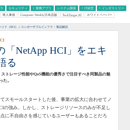
フラ
セキュリティ
業務アプリ
システム開発
IT経営
インダストリー
導入事例
Computer Weekly日本語版
ホワイトペーパー
TechTarget.AI
AI
経営とIT
医療IT
中堅・中小企業とIT
教育IT
ージド（HCI）／コンポーザブルインフラ
製品解説
CI
NetApp HCI」をエキ
語る
HCI」。ストレージ性能やQoS機能の優秀さで注目すべき同製品の魅
った。
てスモールスタートした後、事業の拡大に合わせてノ
CIの強み。しかし、ストレージリソースのみが不足し
た点に不自由さを感じているユーザーもあることだろ