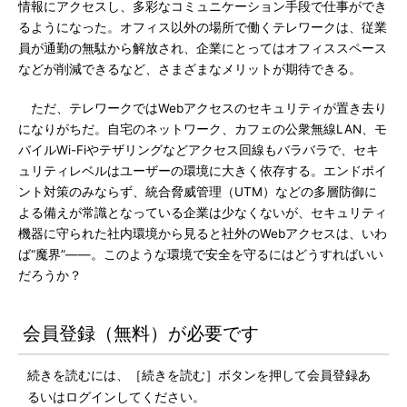
情報にアクセスし、多彩なコミュニケーション手段で仕事ができ
るようになった。オフィス以外の場所で働くテレワークは、従業
員が通勤の無駄から解放され、企業にとってはオフィススペース
などが削減できるなど、さまざまなメリットが期待できる。
ただ、テレワークではWebアクセスのセキュリティが置き去り
になりがちだ。自宅のネットワーク、カフェの公衆無線LAN、モ
バイルWi-Fiやテザリングなどアクセス回線もバラバラで、セキ
ュリティレベルはユーザーの環境に大きく依存する。エンドポイ
ント対策のみならず、統合脅威管理（UTM）などの多層防御に
よる備えが常識となっている企業は少なくないが、セキュリティ
機器に守られた社内環境から見ると社外のWebアクセスは、いわ
ば“魔界”――。このような環境で安全を守るにはどうすればいい
だろうか？
会員登録（無料）が必要です
続きを読むには、［続きを読む］ボタンを押して会員登録あ
るいはログインしてください。