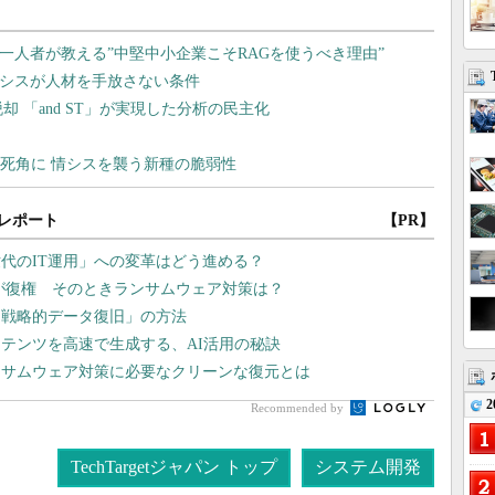
レポート
【PR】
代のIT運用」への変革はどう進める？
」が復権 そのときランサムウェア対策は？
「戦略的データ復旧」の方法
テンツを高速で生成する、AI活用の秘訣
ンサムウェア対策に必要なクリーンな復元とは
2
Recommended by
TechTargetジャパン トップ
システム開発