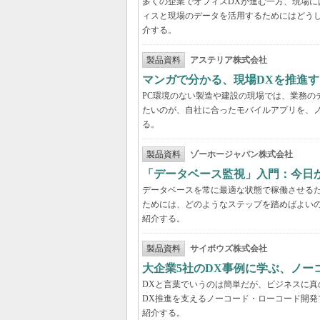
多くの企業でオフィスDXが進む一方、現場に
ィスと現場のデータを活用するためにはどう
介する。
製品資料
アステリア株式会社
マンガで分かる、現場DXを推進
PC環境のない製造や建設の現場では、業務の
たいのが、自社に合ったモバイルアプリを、
る。
製品資料
ゾーホージャパン株式会社
「データベース監視」入門：今日
データベースを常に最適な状態で稼働させる
ためには、どのようなステップを踏めばよい
紹介する。
製品資料
サイボウズ株式会社
大企業5社のDX事例に学ぶ、ノー
DXと言葉でいうのは簡単だが、ビジネスに
DX推進を支えるノーコード・ローコード開発
紹介する。