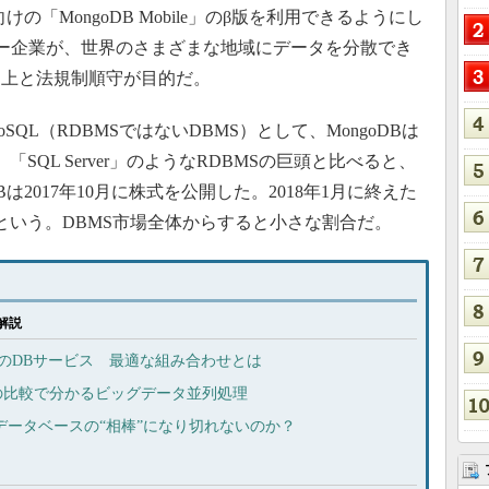
の「MongoDB Mobile」のβ版を利用できるようにし
のユーザー企業が、世界のさまざまな地域にデータを分散でき
向上と法規制順守が目的だ。
L（RDBMSではないDBMS）として、MongoDBは
se」「SQL Server」のようなRDBMSの巨頭と比べると、
は2017年10月に株式を公開した。2018年1月に終えた
だという。DBMS市場全体からすると小さな割合だ。
解説
ureのDBサービス 最適な組み合わせとは
との比較で分かるビッグデータ並列処理
リデータベースの“相棒”になり切れないのか？