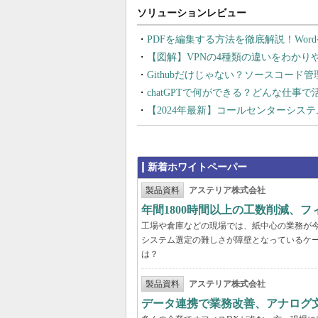
PDFを編集する方法を徹底解説！Wor
【図解】VPNの4種類の違いをわか
Githubだけじゃない？ソースコード
chatGPTで何ができる？どんな仕事
【2024年最新】コールセンターシス
新着ホワイトペーパー
製品資料
アステリア株式会社
年間1800時間以上の工数削減、
工場や倉庫などの現場では、紙中心の業務が
システム選定の難しさが障壁となっているケ
は？
製品資料
アステリア株式会社
データ連携で業務改善、アナログ