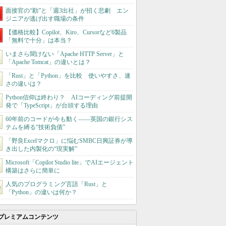
面接官の“勘”と「週3出社」が招く悲劇 エン
ジニアが逃げ出す職場の条件
【価格比較】Copilot、Kiro、Cursorなど6製品
「無料で十分」は本当？
いまさら聞けない「Apache HTTP Server」と
「Apache Tomcat」の違いとは？
「Rust」と「Python」を比較 使いやすさ、速
さの違いは？
Python信仰は終わり？ AIコーディング前提開
発で「TypeScript」が台頭する理由
60年前のコードが今も動く――英国の銀行シス
テムを縛る“技術負債”
「野良Excelマクロ」に悩むSMBC日興証券が導
き出した内製化の“現実解”
Microsoft「Copilot Studio lite」でAIエージェント
構築はさらに簡単に
人気のプログラミング言語「Rust」と
「Python」の違いは何か？
プレミアムコンテンツ