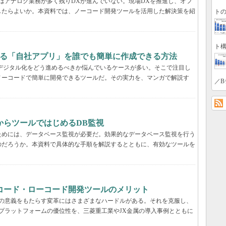
はアナログ業務が多く残りDXが進んでいない。現場DXを推進し、オフ
したらよいか。本資料では、ノーコード開発ツールを活用した解決策を紹
トの
ト構
する「自社アプリ」を誰でも簡単に作成できる方法
デジタル化をどう進めるべきか悩んでいるケースが多い。そこで注目し
ノーコードで簡単に開発できるツールだ。その実力を、マンガで解説す
／B
からツールではじめるDB監視
ためには、データベース監視が必要だ。効果的なデータベース監視を行う
のだろうか。本資料で具体的な手順を解説するとともに、有効なツールを
コード・ローコード開発ツールのメリット
真の意義をもたらす変革にはさまざまなハードルがある。それを克服し、
プラットフォームの優位性を、三菱重工業やJX金属の導入事例とともに