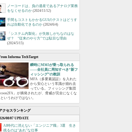
ノーコードは、負の遺産であるアナログ業務
をなくせるのか
(2024/11/12)
手間もコストもかかるGUIのテストはどうす
れば自動化できるのか
(2024/6/4)
「システム内製化」が失敗しがちなのはな
ぜ？ “従来のやり方”では駄目な理由
(2024/5/15)
From Informa TechTarget
瞬時にM365が乗っ取られる
――全社員に周知すべき“新フ
ィッシング”の教訓
MFA（多要素認証）を入れた
から安心という常識が崩れ去
っている。フィッシング集団
ycoon2FA」が摘発されたが、脅威が完全になくな
たというわけではない。
アクセスランキング
026/08/07 UPDATE
AI時代に消えない「エンジニア職」3選 生き
残るのは“あれ”な仕事