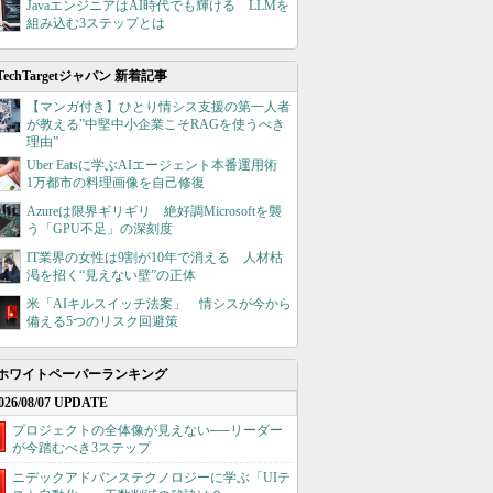
JavaエンジニアはAI時代でも輝ける LLMを
組み込む3ステップとは
TechTargetジャパン 新着記事
【マンガ付き】ひとり情シス支援の第一人者
が教える”中堅中小企業こそRAGを使うべき
理由”
Uber Eatsに学ぶAIエージェント本番運用術
1万都市の料理画像を自己修復
Azureは限界ギリギリ 絶好調Microsoftを襲
う「GPU不足」の深刻度
IT業界の女性は9割が10年で消える 人材枯
渇を招く“見えない壁”の正体
米「AIキルスイッチ法案」 情シスが今から
備える5つのリスク回避策
ホワイトペーパーランキング
026/08/07 UPDATE
プロジェクトの全体像が見えない──リーダー
が今踏むべき3ステップ
ニデックアドバンステクノロジーに学ぶ「UIテ