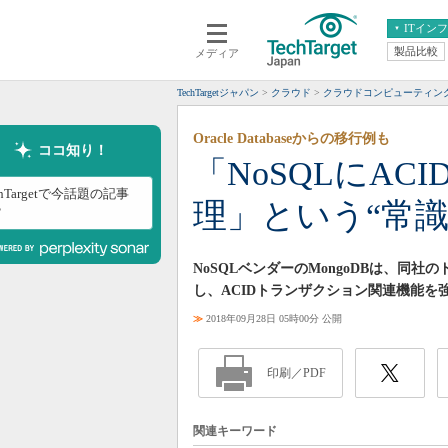
ITイン
製品比較
メディア
クラウド
エンタープライズ
ERP
仮想化
TechTargetジャパン
クラウド
クラウドコンピューティン
データ分析
サーバ＆ストレージ
Oracle Databaseからの移行例も
CX
スマートモバイル
ココ知り！
「NoSQLにA
情報系システム
ネットワーク
chTargetで今話題の記事
理」という“常識”
システム運用管理
？
NoSQLベンダーのMongoDBは、
し、ACIDトランザクション関連機能
≫
2018年09月28日 05時00分 公開
印刷／PDF
関連キーワード