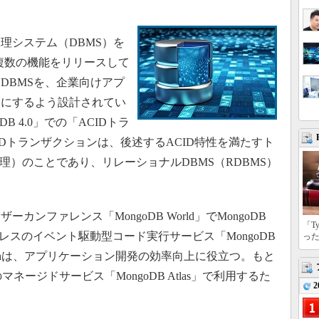
システム（DBMS）を
き複数の機能をリリースして
DBMSを、企業向けアプ
肢にするよう設計されてい
B 4.0」での「ACIDトラ
Dトランザクションは、後述するACID特性を満たすト
理）のことであり、リレーショナルDBMS（RDBMS）
ファレンス「MongoDB World」でMongoDB
「T
ーバレスのイベント駆動型コード実行サービス「MongoDB
っ
 Stitchは、アプリケーション開発の効率向上に役立つ。もと
oDBのマネージドサービス「MongoDB Atlas」で利用するた
2