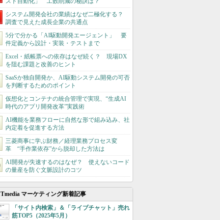
スト自動化」 工数削減の秘訣は？
システム開発会社の業績はなぜ二極化する？
調査で見えた成長企業の共通点
5分で分かる「AI駆動開発エージェント」 要
件定義から設計・実装・テストまで
Excel・紙帳票への依存はなぜ続く？ 現場DX
を阻む課題と改善のヒント
SaaSか独自開発か、AI駆動システム開発の可否
を判断するためのポイント
仮想化とコンテナの統合管理で実現、“生成AI
時代のアプリ開発改革”実践術
AI機能を業務フローに自然な形で組み込み、社
内定着を促進する方法
三菱商事に学ぶ財務／経理業務プロセス変
革 “手作業依存”から脱却した方法は
AI開発が失速するのはなぜ？ 使えないコード
の量産を防ぐ文脈設計のコツ
ITmedia マーケティング新着記事
「サイト内検索」＆「ライブチャット」売れ
筋TOP5（2025年5月）