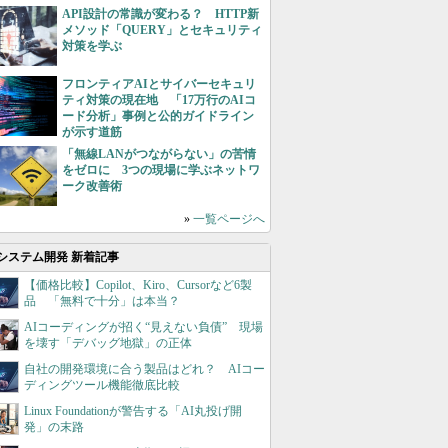
API設計の常識が変わる？ HTTP新
メソッド「QUERY」とセキュリティ
対策を学ぶ
フロンティアAIとサイバーセキュリ
ティ対策の現在地 「17万行のAIコ
ード分析」事例と公的ガイドライン
が示す道筋
「無線LANがつながらない」の苦情
をゼロに 3つの現場に学ぶネットワ
ーク改善術
»
一覧ページへ
システム開発 新着記事
【価格比較】Copilot、Kiro、Cursorなど6製
品 「無料で十分」は本当？
AIコーディングが招く“見えない負債” 現場
を壊す「デバッグ地獄」の正体
自社の開発環境に合う製品はどれ？ AIコー
ディングツール機能徹底比較
Linux Foundationが警告する「AI丸投げ開
発」の末路