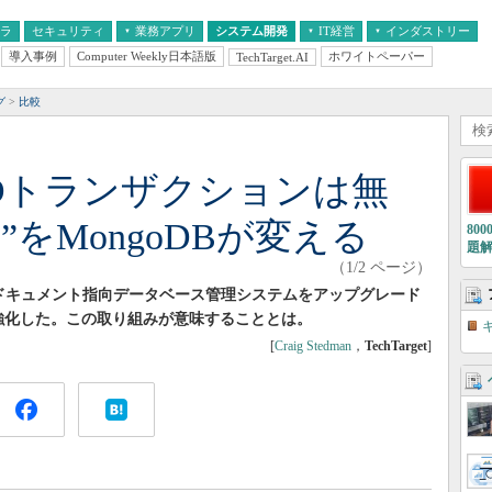
フラ
セキュリティ
業務アプリ
システム開発
IT経営
インダストリー
導入事例
Computer Weekly日本語版
ホワイトペーパー
TechTarget.AI
AI
経営とIT
医療IT
中堅・中小企業とIT
教育IT
グ
比較
CIDトランザクションは無
をMongoDBが変える
80
題
（1/2 ページ）
同社のドキュメント指向データベース管理システムをアップグレード
を強化した。この取り組みが意味することとは。
[
Craig Stedman
，
TechTarget
]