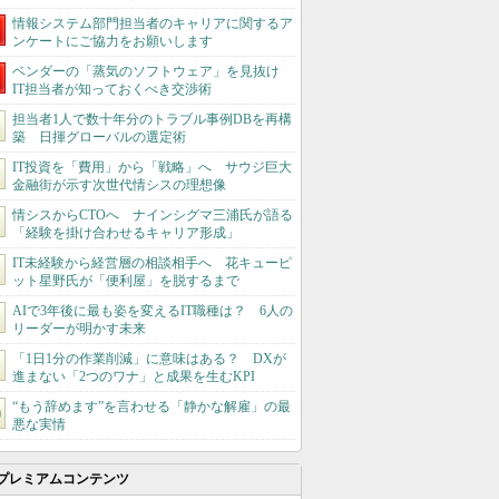
情報システム部門担当者のキャリアに関するア
ンケートにご協力をお願いします
ベンダーの「蒸気のソフトウェア」を見抜け
IT担当者が知っておくべき交渉術
担当者1人で数十年分のトラブル事例DBを再構
築 日揮グローバルの選定術
IT投資を「費用」から「戦略」へ サウジ巨大
金融街が示す次世代情シスの理想像
情シスからCTOへ ナインシグマ三浦氏が語る
「経験を掛け合わせるキャリア形成」
IT未経験から経営層の相談相手へ 花キューピ
ット星野氏が「便利屋」を脱するまで
AIで3年後に最も姿を変えるIT職種は？ 6人の
リーダーが明かす未来
「1日1分の作業削減」に意味はある？ DXが
進まない「2つのワナ」と成果を生むKPI
“もう辞めます”を言わせる「静かな解雇」の最
悪な実情
プレミアムコンテンツ