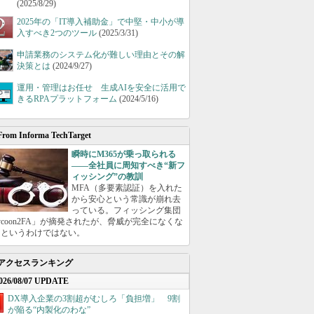
(2025/8/29)
2025年の「IT導入補助金」で中堅・中小が導
入すべき2つのツール
(2025/3/31)
申請業務のシステム化が難しい理由とその解
決策とは
(2024/9/27)
運用・管理はお任せ 生成AIを安全に活用で
きるRPAプラットフォーム
(2024/5/16)
From Informa TechTarget
瞬時にM365が乗っ取られる
――全社員に周知すべき“新フ
ィッシング”の教訓
MFA（多要素認証）を入れた
から安心という常識が崩れ去
っている。フィッシング集団
ycoon2FA」が摘発されたが、脅威が完全になくな
たというわけではない。
アクセスランキング
026/08/07 UPDATE
DX導入企業の3割超がむしろ「負担増」 9割
が陥る“内製化のわな”