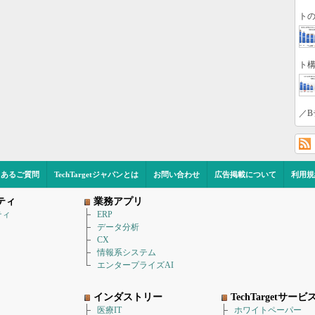
トの
ト構
／B
くあるご質問
TechTargetジャパンとは
お問い合わせ
広告掲載について
利用規
ティ
業務アプリ
ティ
ERP
データ分析
CX
情報系システム
エンタープライズAI
インダストリー
TechTargetサービ
医療IT
ホワイトペーパー