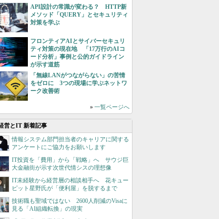
API設計の常識が変わる？ HTTP新
メソッド「QUERY」とセキュリティ
対策を学ぶ
フロンティアAIとサイバーセキュリ
ティ対策の現在地 「17万行のAIコ
ード分析」事例と公的ガイドライン
が示す道筋
「無線LANがつながらない」の苦情
をゼロに 3つの現場に学ぶネットワ
ーク改善術
»
一覧ページへ
経営とIT 新着記事
情報システム部門担当者のキャリアに関する
アンケートにご協力をお願いします
IT投資を「費用」から「戦略」へ サウジ巨
大金融街が示す次世代情シスの理想像
IT未経験から経営層の相談相手へ 花キュー
ピット星野氏が「便利屋」を脱するまで
技術職も聖域ではない 2600人削減のVisaに
見る「AI組織転換」の現実