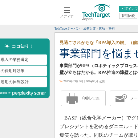
ITイン
製品比較
メディア
クラウド
エンタープライズ
ERP
仮想化
TechTargetジャパン
経営とIT
RPA
事例
データ分析
サーバ＆ストレージ
見過ごされがちな「RPA導入の鍵」（前
CX
スマートモバイル
ココ知り！
事業部門を悩ま
情報系システム
ネットワーク
PA導入の業務選定
システム運用管理
事業部門がRPA（ロボティックプロセ
PAの費用対効果
壁が立ちはだかる。RPA推進の障壁と
PA運用の体制設計
≫
2019年03月06日 08時00分 公開
印刷／PDF
メー
BASF（総合化学メーカー）でグ
プレジデントを務めるダニエル・
爆笑を誘った。同氏のチームが取り