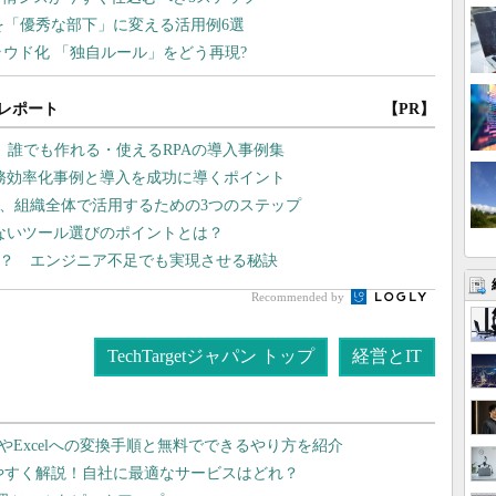
レポート
【PR】
、誰でも作れる・使えるRPAの導入事例集
業務効率化事例と導入を成功に導くポイント
い、組織全体で活用するための3つのステップ
しないツール選びのポイントとは？
る？ エンジニア不足でも実現させる秘訣
Recommended by
TechTargetジャパン トップ
経営とIT
dやExcelへの変換手順と無料でできるやり方を紹介
りやすく解説！自社に最適なサービスはどれ？