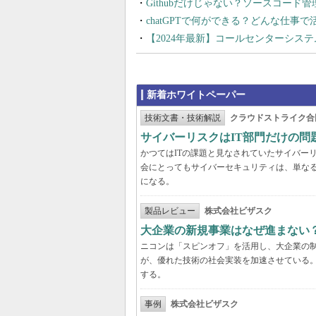
Githubだけじゃない？ソースコード
chatGPTで何ができる？どんな仕事
【2024年最新】コールセンターシス
新着ホワイトペーパー
技術文書・技術解説
クラウドストライク合
サイバーリスクはIT部門だけの
かつてはITの課題と見なされていたサイバー
会にとってもサイバーセキュリティは、単な
になる。
製品レビュー
株式会社ビザスク
大企業の新規事業はなぜ進まない
ニコンは「スピンオフ」を活用し、大企業の
が、優れた技術の社会実装を加速させている
する。
事例
株式会社ビザスク