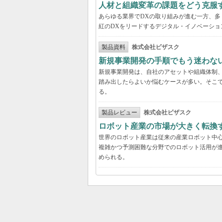
人材と組織変革の課題をどう克服
あらゆる業界でDXの取り組みが進む一方、
紅のDXをリードするデジタル・イノベーショ
製品資料
株式会社ビザスク
新規事業開発の手順でもう迷わな
新規事業開発は、自社のアセットや組織体制
踏み出したらよいか悩むケースが多い。そこで
る。
製品レビュー
株式会社ビザスク
ロボット産業の市場が大きく転換
世界のロボット産業は従来の産業ロボット中
複雑かつ予測困難な分野でのロボット活用が進
められる。