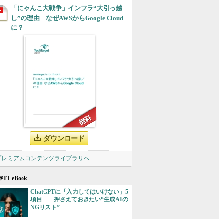
「にゃんこ大戦争」インフラ“大引っ越
し”の理由 なぜAWSからGoogle Cloud
に？
ダウンロード
 プレミアムコンテンツライブラリへ
＠IT eBook
ChatGPTに「入力してはいけない」5
項目――押さえておきたい“生成AIの
NGリスト”