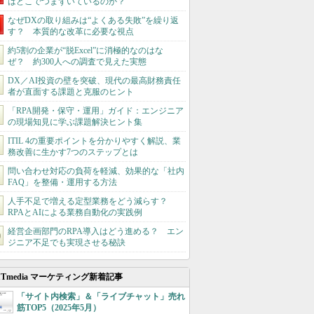
はどこでつまずいているのか？
なぜDXの取り組みは“よくある失敗”を繰り返
す？ 本質的な改革に必要な視点
約5割の企業が“脱Excel”に消極的なのはな
ぜ？ 約300人への調査で見えた実態
DX／AI投資の壁を突破、現代の最高財務責任
者が直面する課題と克服のヒント
「RPA開発・保守・運用」ガイド：エンジニア
の現場知見に学ぶ課題解決ヒント集
ITIL 4の重要ポイントを分かりやすく解説、業
務改善に生かす7つのステップとは
問い合わせ対応の負荷を軽減、効果的な「社内
FAQ」を整備・運用する方法
人手不足で増える定型業務をどう減らす？
RPAとAIによる業務自動化の実践例
経営企画部門のRPA導入はどう進める？ エン
ジニア不足でも実現させる秘訣
ITmedia マーケティング新着記事
「サイト内検索」＆「ライブチャット」売れ
筋TOP5（2025年5月）