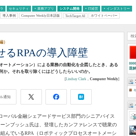
フラ
セキュリティ
業務アプリ
システム開発
IT経営
インダストリー
導入事例
Computer Weekly日本語版
ホワイトペーパー
TechTarget.AI
AI
経営とIT
医療IT
中堅・中小企業とIT
教育IT
編）
せるRPAの導入障壁
80
スオートメーション）による業務の自動化を企図したとき、ある
題
は何か。それを取り除くにはどうしたらいいのか。
[
Lindsay Clark
，
Computer Weekly
]
ル通知
ローバル金融シェアードサービス部門のシニアバイス
ドーンブッシュ氏は、登壇したカンファレンスで聴衆の
組んでいるRPA（ロボティックプロセスオートメーシ