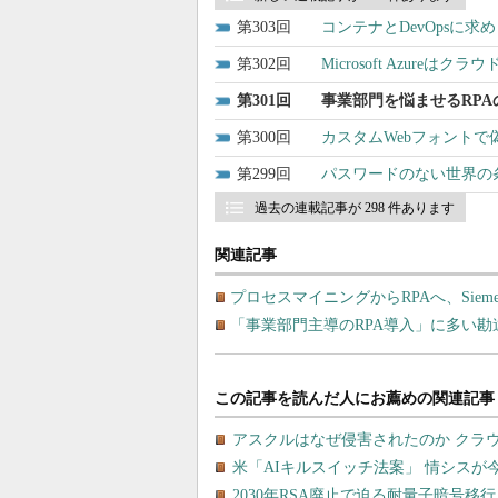
303
コンテナとDevOpsに
302
Microsoft Azure
301
事業部門を悩ませるRPA
300
カスタムWebフォント
299
パスワードのない世界の条
過去の連載記事が 298 件あります
関連記事
プロセスマイニングからRPAへ、Siem
「事業部門主導のRPA導入」に多い勘