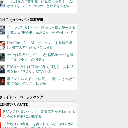
「1日1分の作業削減」に意味はある？ DX
が進まない「2つのワナ」と成果を生むKPI
TechTargetジャパン 新着記事
【マンガ付き】ひとり情シス支援の第一人者
が教える”中堅中小企業こそRAGを使うべき
理由”
Uber Eatsに学ぶAIエージェント本番運用術
1万都市の料理画像を自己修復
Azureは限界ギリギリ 絶好調Microsoftを襲
う「GPU不足」の深刻度
IT業界の女性は9割が10年で消える 人材枯
渇を招く“見えない壁”の正体
米「AIキルスイッチ法案」 情シスが今から
備える5つのリスク回避策
ホワイトペーパーランキング
026/08/07 UPDATE
RPAとAIの違いとは？ 定型業務を自動化する
ための具体的な活用方法
「行政DXの利益」を得られていない行政機関