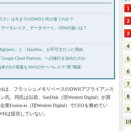
ウス）は今までのDWHと何が違うのか？
データレイク、データマート、ODSの違いは？
gQuery」と「Dataflow」が不可欠だった理由
gle Cloud Platform」への移行を決めたのか
末のIoT基盤をAWSのサーバレスで“再”構築
rickは、フラッシュメモリベースのDWHアプライアンス
氏は以前、SanDisk（現Western Digital）が買
on-io（現Western Digital）でCEOを務めてい
ドDWHは提供していない。