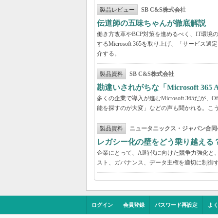
製品レビュー
SB C&S株式会社
伝道師の五味ちゃんが徹底解説 「Mic
働き方改革やBCP対策を進めるべく、IT環
するMicrosoft 365を取り上げ、「サ
介する。
製品資料
SB C&S株式会社
勘違いされがちな「Microsoft 3
多くの企業で導入が進むMicrosoft 365だ
能を探すのが大変」などの声も聞かれる。こうしたよ
製品資料
ニュータニックス・ジャパン合同
レガシー化の壁をどう乗り越える
企業にとって、AI時代に向けた競争力強化と
スト、ガバナンス、データ主権を適切に制御
ログイン
会員登録
パスワード再設定
よ