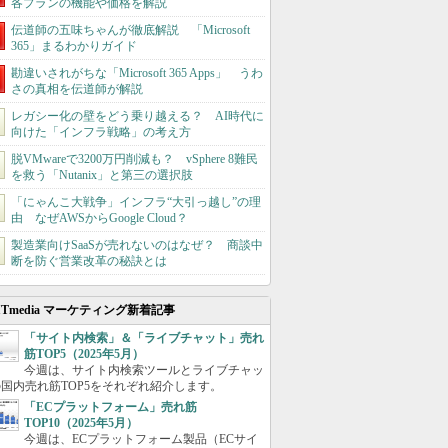
各プランの機能や価格を解説
伝道師の五味ちゃんが徹底解説 「Microsoft
365」まるわかりガイド
勘違いされがちな「Microsoft 365 Apps」 うわ
さの真相を伝道師が解説
レガシー化の壁をどう乗り越える？ AI時代に
向けた「インフラ戦略」の考え方
脱VMwareで3200万円削減も？ vSphere 8難民
を救う「Nutanix」と第三の選択肢
「にゃんこ大戦争」インフラ“大引っ越し”の理
由 なぜAWSからGoogle Cloud？
製造業向けSaaSが売れないのはなぜ？ 商談中
断を防ぐ営業改革の秘訣とは
ITmedia マーケティング新着記事
「サイト内検索」＆「ライブチャット」売れ
筋TOP5（2025年5月）
今週は、サイト内検索ツールとライブチャッ
国内売れ筋TOP5をそれぞれ紹介します。
「ECプラットフォーム」売れ筋
TOP10（2025年5月）
今週は、ECプラットフォーム製品（ECサイ