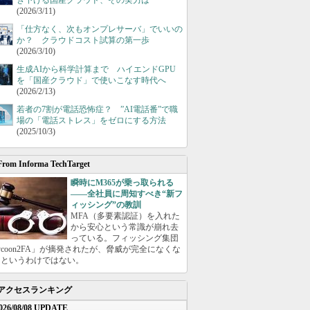
き下げる国産クラウド、その実力は
(2026/3/11)
「仕方なく、次もオンプレサーバ」でいいの
か？ クラウドコスト試算の第一歩
(2026/3/10)
生成AIから科学計算まで ハイエンドGPU
を「国産クラウド」で使いこなす時代へ
(2026/2/13)
若者の7割が電話恐怖症？ ”AI電話番”で職
場の「電話ストレス」をゼロにする方法
(2025/10/3)
From Informa TechTarget
瞬時にM365が乗っ取られる
――全社員に周知すべき“新フ
ィッシング”の教訓
MFA（多要素認証）を入れた
から安心という常識が崩れ去
っている。フィッシング集団
ycoon2FA」が摘発されたが、脅威が完全になくな
たというわけではない。
アクセスランキング
026/08/08 UPDATE