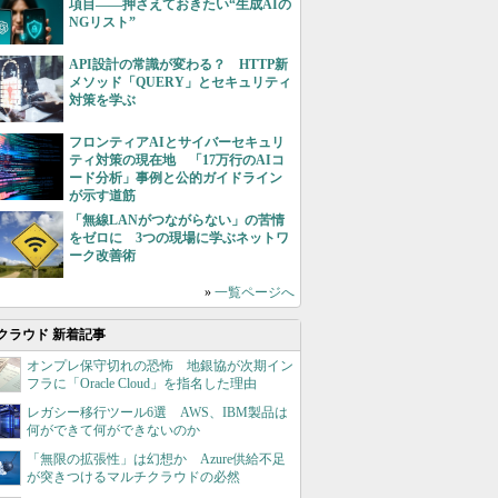
項目――押さえておきたい“生成AIの
NGリスト”
API設計の常識が変わる？ HTTP新
メソッド「QUERY」とセキュリティ
対策を学ぶ
フロンティアAIとサイバーセキュリ
ティ対策の現在地 「17万行のAIコ
ード分析」事例と公的ガイドライン
が示す道筋
「無線LANがつながらない」の苦情
をゼロに 3つの現場に学ぶネットワ
ーク改善術
»
一覧ページへ
クラウド 新着記事
オンプレ保守切れの恐怖 地銀協が次期イン
フラに「Oracle Cloud」を指名した理由
レガシー移行ツール6選 AWS、IBM製品は
何ができて何ができないのか
「無限の拡張性」は幻想か Azure供給不足
が突きつけるマルチクラウドの必然