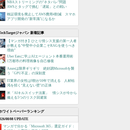
NBAストリーミングの“ネタバレ”問題
AWSとタッグで挑む「遅延」との戦い
検証環境を廃止してAWS費用4割減 スマホ
アプリ開発の"新常識"になるか
TechTargetジャパン 新着記事
【マンガ付き】ひとり情シス支援の第一人者
が教える”中堅中小企業こそRAGを使うべき
理由”
Uber Eatsに学ぶAIエージェント本番運用術
1万都市の料理画像を自己修復
Azureは限界ギリギリ 絶好調Microsoftを襲
う「GPU不足」の深刻度
IT業界の女性は9割が10年で消える 人材枯
渇を招く“見えない壁”の正体
米「AIキルスイッチ法案」 情シスが今から
備える5つのリスク回避策
ホワイトペーパーランキング
026/08/08 UPDATE
マンガで分かる「Microsoft 365」選定ガイド：