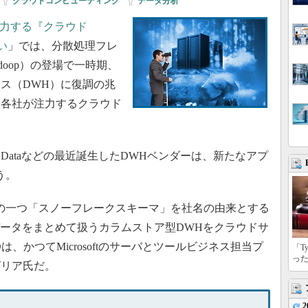
クラウドコンピューティング
|
データ分析
Mも注力する『クラウド
い
」では、分散処理フレ
Hadoop）の登場で一時期、
ス（DWH）に復調の兆
ー各社が注力するクラウド
lowbrick Dataなどの最近誕生したDWHベンダーは、新たなアプ
う。
の一つ「スノーフレークスキーマ」を社名の由来とする
、列方向にデータをまとめて扱うカラムストア型DWHをクラウドサ
、かつてMicrosoftのサーバとツールビジネス担当プ
「T
っ
グリア氏だ。
2