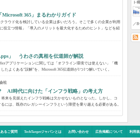
ト構
rosoft 365」まるわかりガイド
境のクラウド化を検討している企業は多いだろう。そこで多くの企業が利用
／B
ービス選定に役立つ情報」「導入のメリットを最大化するためのヒント」などを紹
65 Apps」 うわさの真相を伝道師が解説
が、Officeアプリケーションに関しては「オフライン環境では使えない」「機
くある“誤解”を、Microsoft 365伝道師が1つ1つ解いていく。
会社
？ AI時代に向けた「インフラ戦略」の考え方
、将来を見据えたインフラ戦略は欠かせないものとなった。しかし、コ
するには、既存のレガシーインフラという障壁を乗り越える必要がある。
くあるご質問
TechTargetジャパンとは
お問い合わせ
広告掲載について
利用規