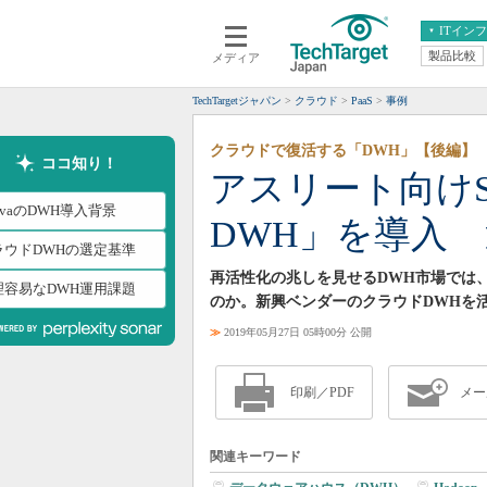
ITイン
製品比較
メディア
クラウド
エンタープライズ
ERP
仮想化
TechTargetジャパン
クラウド
PaaS
事例
データ分析
サーバ＆ストレージ
クラウドで復活する「DWH」【後編】
CX
スマートモバイル
ココ知り！
アスリート向けSN
情報系システム
ネットワーク
ravaのDWH導入背景
DWH」を導入
システム運用管理
ラウドDWHの選定基準
再活性化の兆しを見せるDWH市場では
理容易なDWH運用課題
のか。新興ベンダーのクラウドDWHを活用
≫
2019年05月27日 05時00分 公開
印刷／PDF
メー
関連キーワード