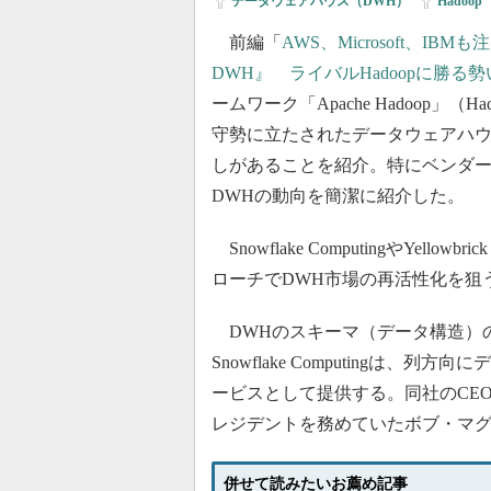
データウェアハウス（DWH）
|
Hadoop
|
前編「
AWS、Microsoft、IB
DWH』 ライバルHadoopに勝る勢
ームワーク「Apache Hadoop」（
守勢に立たされたデータウェアハウ
しがあることを紹介。特にベンダ
DWHの動向を簡潔に紹介した。
Snowflake ComputingやYel
ローチでDWH市場の再活性化を狙
DWHのスキーマ（データ構造）
Snowflake Computingは
ービスとして提供する。同社のCEOは
レジデントを務めていたボブ・マ
併せて読みたいお薦め記事