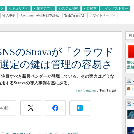
フラ
セキュリティ
業務アプリ
システム開発
IT経営
インダストリー
導入事例
Computer Weekly日本語版
ホワイトペーパー
TechTarget.AI
AI
経営とIT
医療IT
中堅・中小企業とIT
教育IT
SのStravaが「クラウド
 選定の鍵は管理の容易さ
80
題
、注目すべき新興ベンダーが登場している。その実力はどうな
するStravaの導入事例を基に探る。
[
Jack Vaughan
，
TechTarget
]
ル通知