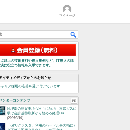
マイページ
00点以上の技術資料や導入事例など、IT導入の課
解決に役立つ情報を入手できます。
アイティメディアからのお知らせ
キャリア採用の応募を受け付けています
ベンダーコンテンツ
PR
経理部の懸案事項も次々に解消 東京ガスに
学ぶ会計基盤刷新から始める経理DX
(2026/3/19)
「GPUクラスタ」利用のハードルを大幅に引