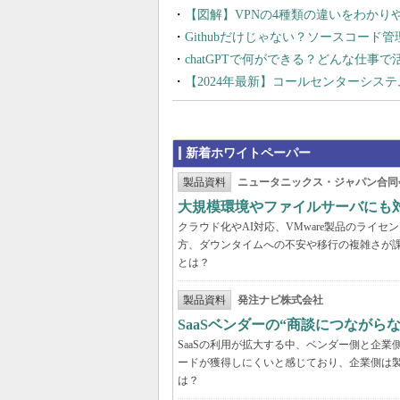
【図解】VPNの4種類の違いをわか
Githubだけじゃない？ソースコード
chatGPTで何ができる？どんな仕事
【2024年最新】コールセンターシス
新着ホワイトペーパー
製品資料
ニュータニックス・ジャパン合同
大規模環境やファイルサーバにも
クラウド化やAI対応、VMware製品のライ
方、ダウンタイムへの不安や移行の複雑さが
とは？
製品資料
発注ナビ株式会社
SaaSベンダーの“商談につなが
SaaSの利用が拡大する中、ベンダー側と企
ードが獲得しにくいと感じており、企業側は
は？