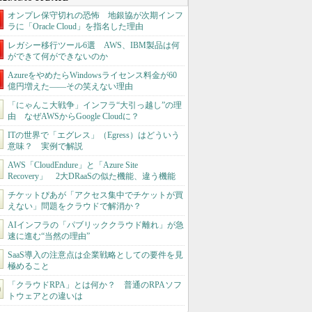
オンプレ保守切れの恐怖 地銀協が次期インフ
ラに「Oracle Cloud」を指名した理由
レガシー移行ツール6選 AWS、IBM製品は何
ができて何ができないのか
AzureをやめたらWindowsライセンス料金が60
億円増えた――その笑えない理由
「にゃんこ大戦争」インフラ“大引っ越し”の理
由 なぜAWSからGoogle Cloudに？
ITの世界で「エグレス」（Egress）はどういう
意味？ 実例で解説
AWS「CloudEndure」と「Azure Site
Recovery」 2大DRaaSの似た機能、違う機能
チケットぴあが「アクセス集中でチケットが買
えない」問題をクラウドで解消か？
AIインフラの「パブリッククラウド離れ」が急
速に進む“当然の理由”
SaaS導入の注意点は企業戦略としての要件を見
極めること
「クラウドRPA」とは何か？ 普通のRPAソフ
トウェアとの違いは