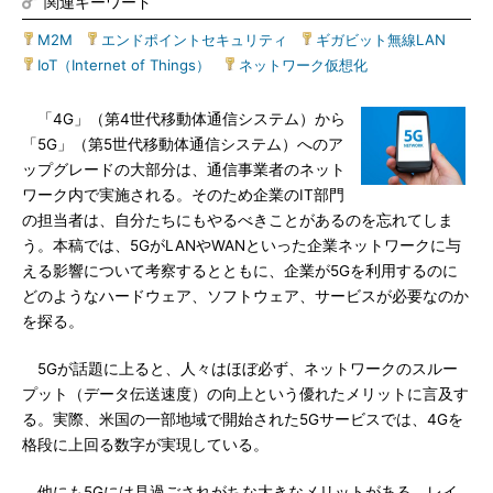
関連キーワード
M2M
|
エンドポイントセキュリティ
|
ギガビット無線LAN
|
IoT（Internet of Things）
|
ネットワーク仮想化
「4G」（第4世代移動体通信システム）から
「5G」（第5世代移動体通信システム）へのア
ップグレードの大部分は、通信事業者のネット
ワーク内で実施される。そのため企業のIT部門
の担当者は、自分たちにもやるべきことがあるのを忘れてしま
う。本稿では、5GがLANやWANといった企業ネットワークに与
える影響について考察するとともに、企業が5Gを利用するのに
どのようなハードウェア、ソフトウェア、サービスが必要なのか
を探る。
5Gが話題に上ると、人々はほぼ必ず、ネットワークのスルー
プット（データ伝送速度）の向上という優れたメリットに言及す
る。実際、米国の一部地域で開始された5Gサービスでは、4Gを
格段に上回る数字が実現している。
他にも5Gには見過ごされがちな大きなメリットがある。レイ