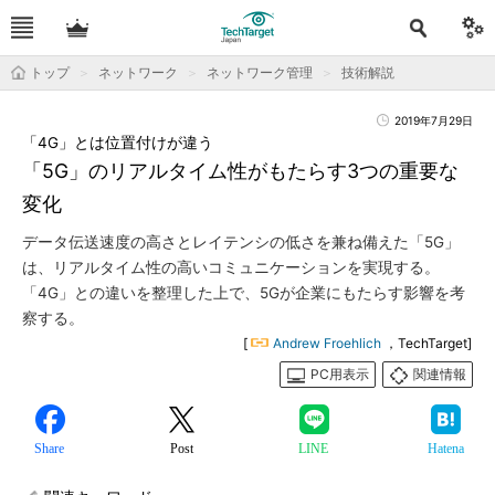
トップ
ネットワーク
ネットワーク管理
技術解説
2019年7月29日
「4G」とは位置付けが違う
「5G」のリアルタイム性がもたらす3つの重要な
変化
データ伝送速度の高さとレイテンシの低さを兼ね備えた「5G」
は、リアルタイム性の高いコミュニケーションを実現する。
「4G」との違いを整理した上で、5Gが企業にもたらす影響を考
察する。
[
Andrew Froehlich
，TechTarget]
PC用表示
関連情報
Share
Post
LINE
Hatena