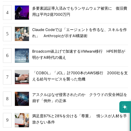
多要素認証導入済みでもランサムウェア被害に 復旧費
用は平均2億7000万円
Claude Codeでは「エージェントを作るな、スキルを作
れ」 Anthropicが示すAI構築術
Broadcom値上げで加速するVMware移行 HPE幹部が
明かすAI時代の備え
「COBOL」「JCL」計7000本のAWS移行 2000社を支
える給与サービスを襲った危機
アスクルはなぜ侵害されたのか クラウドの安全神話を
崩す「例外」の正体
満足度87%と28%を分ける「尊重」 情シスが人材を手
放さない条件