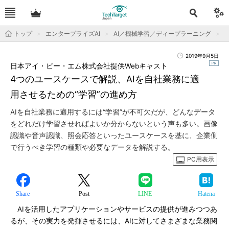
トップ
エンタープライズAI
AI／機械学習／ディープラーニング
2019年9月5日
日本アイ・ビー・エム株式会社提供Webキャスト
4つのユースケースで解説、AIを自社業務に適
用させるための“学習”の進め方
AIを自社業務に適用するには“学習”が不可欠だが、どんなデータ
をどれだけ学習させればよいか分からないという声も多い。画像
認識や音声認識、照会応答といったユースケースを基に、企業側
で行うべき学習の種類や必要なデータを解説する。
PC用表示
Share
Post
LINE
Hatena
AIを活用したアプリケーションやサービスの提供が進みつつあ
るが、その実力を発揮させるには、AIに対してさまざまな業務関