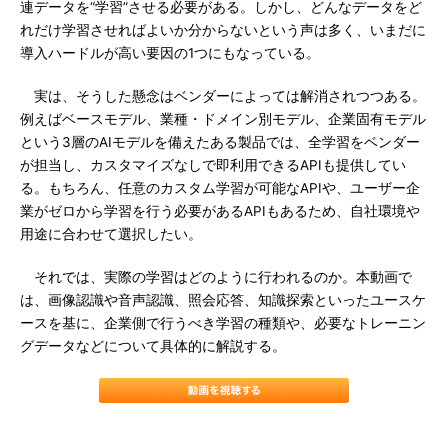
連データを“学習”させる必要がある。しかし、どんなデータをど
れだけ学習させればよいか分からないという声は多く、いまだに
導入ハードルが高い要因の1つにもなっている。
実は、そうした懸念はベンダーによっては解消されつつある。
例えばベースモデル、業種・ドメイン別モデル、企業固有モデル
という3層のAIモデルを備えたある製品では、全学習をベンダー
が担当し、カスタマイズなしで即利用できるAPIも提供してい
る。もちろん、任意のカスタム学習が可能なAPIや、ユーザー企
業がゼロから学習を行う必要があるAPIもあるため、自社環境や
用途に合わせて選択したい。
それでは、実際の学習はどのように行われるのか。本動画で
は、画像認識や音声認識、照会応答、知識探索といったユースケ
ースを基に、企業側で行うべき学習の種類や、必要なトレーニン
グデータなどについて具体的に解説する。