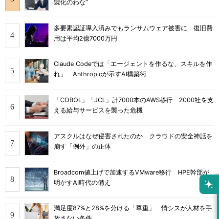
製化のわな”
多要素認証導入済みでもランサムウェア被害に 復旧費
用は平均2億7000万円
Claude Codeでは「エージェントを作るな、スキルを作
れ」 Anthropicが示すAI構築術
「COBOL」「JCL」計7000本のAWS移行 2000社を支
える給与サービスを襲った危機
アスクルはなぜ侵害されたのか クラウドの安全神話を
崩す「例外」の正体
Broadcom値上げで加速するVMware移行 HPE幹部が
明かすAI時代の備え
満足度87%と28%を分ける「尊重」 情シスが人材を手
放さない条件