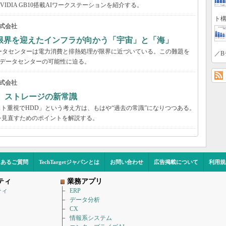
DIA GB10搭載AIワークステーションを紹介する。
ト構
式会社
限界を迎えたインフラが向かう「宇宙」と「海」
ータセンターは電力消費と排熱処理が限界に近づいている。この難題を
／B
のデータセンターの可能性に迫る。
式会社
る ストレージの新常識
スト重視でHDD」という考え方は、もはや“過去の常識”になりつつある。
を見直すためのポイントを解説する。
くあるご質問
TechTargetジャパンとは
お問い合わせ
広告掲載について
利用規
ティ
業務アプリ
ティ
ERP
データ分析
CX
情報系システム