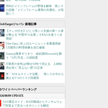
IBMがメインフレームの聖域を解体 情シス
の悲願「メインフレーム運用の共通化」が現
実に？
TechTargetジャパン 新着記事
【マンガ付き】ひとり情シス支援の第一人者
が教える”中堅中小企業こそRAGを使うべき
理由”
Uber Eatsに学ぶAIエージェント本番運用術
1万都市の料理画像を自己修復
Azureは限界ギリギリ 絶好調Microsoftを襲
う「GPU不足」の深刻度
IT業界の女性は9割が10年で消える 人材枯
渇を招く“見えない壁”の正体
米「AIキルスイッチ法案」 情シスが今から
備える5つのリスク回避策
ホワイトペーパーランキング
026/08/09 UPDATE
NAS選定ガイド：RAID構成からランサムウェ
ア対策まで見るべきポイントを解説