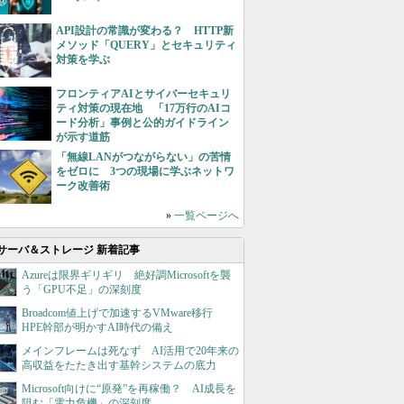
API設計の常識が変わる？ HTTP新
メソッド「QUERY」とセキュリティ
対策を学ぶ
フロンティアAIとサイバーセキュリ
ティ対策の現在地 「17万行のAIコ
ード分析」事例と公的ガイドライン
が示す道筋
「無線LANがつながらない」の苦情
をゼロに 3つの現場に学ぶネットワ
ーク改善術
»
一覧ページへ
サーバ＆ストレージ 新着記事
Azureは限界ギリギリ 絶好調Microsoftを襲
う「GPU不足」の深刻度
Broadcom値上げで加速するVMware移行
HPE幹部が明かすAI時代の備え
メインフレームは死なず AI活用で20年来の
高収益をたたき出す基幹システムの底力
Microsoft向けに“原発”を再稼働？ AI成長を
阻む「電力危機」の深刻度