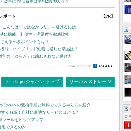
レポート
【PR】
の「こんなはずではなかった」を避けるには
を基に機能・利便性・満足度を徹底比較
押さえるべきポイントとは？
重要機能 ハイブリッド勤務に適した製品は？
 機能の「ゆらぎ」に惑わされない選び方
Recommended by
TechTargetジャパン トップ
サーバ＆ストレージ
dやExcelへの変換手順と無料でできるやり方を紹介
りやすく解説！自社に最適なサービスはどれ？
2
管理ツールをピックアップ
で活用できるのか