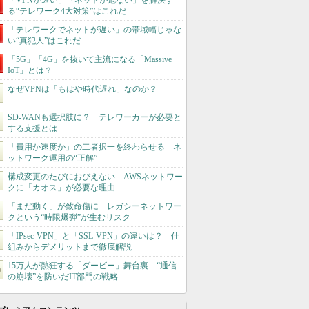
「VPNが遅い」「ネットが危ない」を解決す
る“テレワーク4大対策”はこれだ
「テレワークでネットが遅い」の帯域幅じゃな
い“真犯人”はこれだ
「5G」「4G」を抜いて主流になる「Massive
IoT」とは？
なぜVPNは「もはや時代遅れ」なのか？
SD-WANも選択肢に？ テレワーカーが必要と
する支援とは
「費用か速度か」の二者択一を終わらせる ネ
ットワーク運用の“正解”
構成変更のたびにおびえない AWSネットワー
クに「カオス」が必要な理由
「まだ動く」が致命傷に レガシーネットワー
クという“時限爆弾”が生むリスク
「IPsec-VPN」と「SSL-VPN」の違いは？ 仕
組みからデメリットまで徹底解説
15万人が熱狂する「ダービー」舞台裏 “通信
の崩壊”を防いだIT部門の戦略