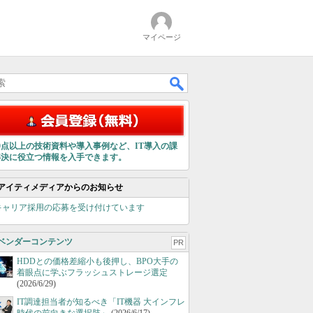
マイページ
00点以上の技術資料や導入事例など、IT導入の課
解決に役立つ情報を入手できます。
アイティメディアからのお知らせ
キャリア採用の応募を受け付けています
ベンダーコンテンツ
PR
HDDとの価格差縮小も後押し、BPO大手の
着眼点に学ぶフラッシュストレージ選定
(2026/6/29)
IT調達担当者が知るべき「IT機器 大インフレ