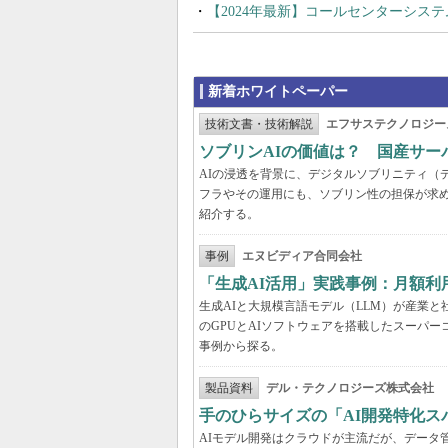
【2024年最新】コールセンターシス
新着ホワイトペーパー
技術文書・技術解説
エフサステクノロジー
ソブリンAIの価値は？ 国産サ
AIの浸透を背景に、デジタルソブリニティ（
フラやその運用にも、ソブリン性の担保が求め
紹介する。
事例
エヌビディア合同会社
「生成AI活用」実践事例：月額
生成AIと大規模言語モデル（LLM）が産業
のGPUとAIソフトウェアを搭載したスーパー
事例から探る。
製品資料
デル・テクノロジーズ株式会社
手のひらサイズの「AI開発特化ス
AIモデル開発はクラウドが主流だが、データ