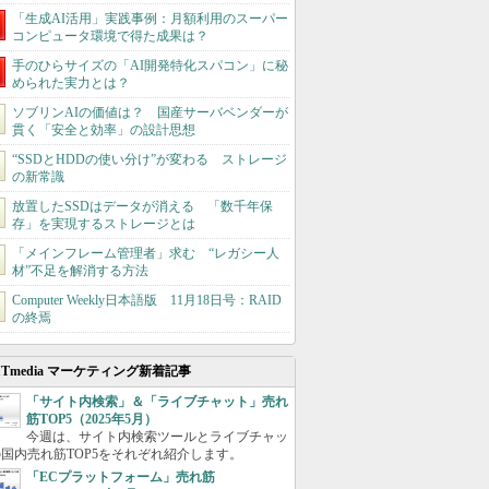
「生成AI活用」実践事例：月額利用のスーパー
コンピュータ環境で得た成果は？
手のひらサイズの「AI開発特化スパコン」に秘
められた実力とは？
ソブリンAIの価値は？ 国産サーバベンダーが
貫く「安全と効率」の設計思想
“SSDとHDDの使い分け”が変わる ストレージ
の新常識
放置したSSDはデータが消える 「数千年保
存」を実現するストレージとは
「メインフレーム管理者」求む “レガシー人
材”不足を解消する方法
Computer Weekly日本語版 11月18日号：RAID
の終焉
ITmedia マーケティング新着記事
「サイト内検索」＆「ライブチャット」売れ
筋TOP5（2025年5月）
今週は、サイト内検索ツールとライブチャッ
国内売れ筋TOP5をそれぞれ紹介します。
「ECプラットフォーム」売れ筋