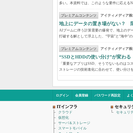
多い。本資料では、このような要件に応えるNVI
プレミアムコンテンツ
アイティメディア株
地上にデータの置き場がない？ 
AIブームに伴う計算需要の爆発で、地上のデ
打破する解として浮上した、“宇宙”と“海中”
プレミアムコンテンツ
アイティメディア株
“SSDとHDDの使い分け”が変わ
「重要なアプリはSSD、そうでないものはコ
ストレージの技術進化に合わせて、使い分け
ログイン
会員登録
パスワード再設定
よ
ITインフラ
セキュリ
クラウド
セキュリ
仮想化
サーバ＆ストレージ
スマートモバイル