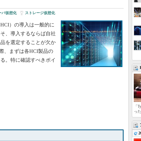
ーバ仮想化
|
ストレージ仮想化
CI）の導入は一般的に
こそ、導入するならば自社
製品を選定することが欠か
際、まずは各HCI製品の
ある。特に確認すべきポイ
「T
っ
2