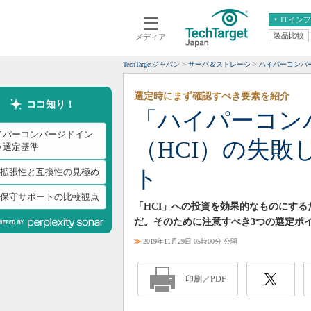
ITイン
製品比較
メディア
クラウド
エンタープライズ
ERP
仮想化
TechTargetジャパン
サーバ＆ストレージ
ハイパーコンバ
データ分析
サーバ＆ストレージ
選定時にまず確認すべき要素を紹介
CX
スマートモバイル
ココ知り！
「ハイパーコン
情報系システム
ネットワーク
イパーコンバージドイン
（HCI）の失敗
システム運用管理
ラ選定基準
ト
CI拡張性と互換性の見極め
CI保守サポートの比較観点
「HCI」への投資を効果的なものにす
だ。そのために注意すべき3つの選定ポ
≫
2019年11月29日 05時00分 公開
印刷／PDF