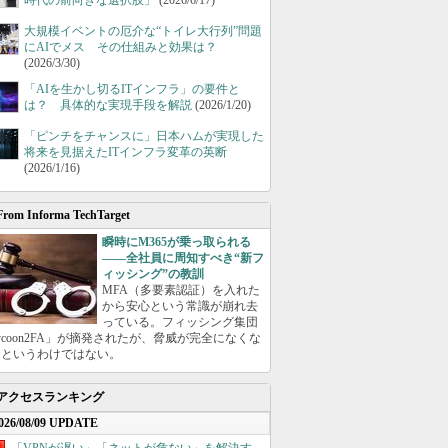
時代の前向きな選択肢」
(2026/6/17)
大規模イベントの厄介な“トイレ大行列”問題
にAIでメス その仕組みと効果は？
(2026/3/30)
「AIを生かし切るITインフラ」の要件と
は？ 具体的な実現手段を解説
(2026/1/20)
「ピンチをチャンスに」日本ハムが実現した
将来を見据えたITインフラ変革の英断
(2026/1/16)
From Informa TechTarget
瞬時にM365が乗っ取られる
――全社員に周知すべき“新フ
ィッシング”の教訓
MFA（多要素認証）を入れた
から安心という常識が崩れ去
っている。フィッシング集団
ycoon2FA」が摘発されたが、脅威が完全になくな
たというわけではない。
アクセスランキング
026/08/09 UPDATE