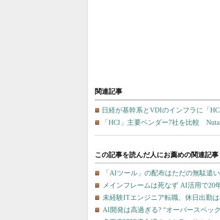
関連記事
日経が基幹系とVDIのインフラに「H
「HCI」主要ベンダー7社を比較 Nutanix