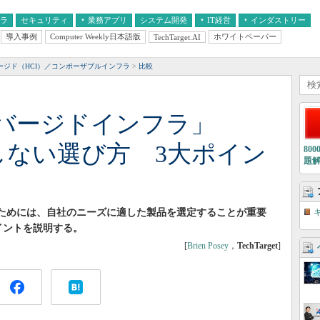
フラ
セキュリティ
業務アプリ
システム開発
IT経営
インダストリー
導入事例
Computer Weekly日本語版
ホワイトペーパー
TechTarget.AI
AI
経営とIT
医療IT
中堅・中小企業とIT
教育IT
ージド（HCI）／コンポーザブルインフラ
比較
バージドインフラ」
しない選び方 3大ポイン
80
題
るためには、自社のニーズに適した製品を選定することが重要
イントを説明する。
[
Brien Posey
，
TechTarget
]