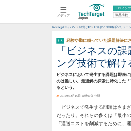
ITイン
製品比較
メディア
クラウド
エンタープライズ
ERP
仮想化
TechTargetジャパン
経営とIT
IT経営／IT戦略系ソリュー
データ分析
サーバ＆ストレージ
経験や勘に頼っていた課題解決に
CX
スマートモバイル
「ビジネスの課
情報系システム
ネットワーク
ング技術で解け
システム運用管理
ビジネスにおいて発生する課題は即座に
のは難しい。最適解の探索に特化した「
るという。
≫
2019年12月16日 10時00分 公開
ビジネスで発生する問題はさまざ
だったり。それらの多くは「最小
「運送コストを削減するために、