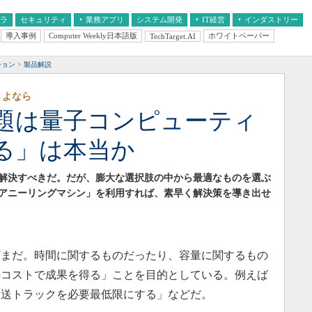
フラ
セキュリティ
業務アプリ
システム開発
IT経営
インダストリー
導入事例
Computer Weekly日本語版
ホワイトペーパー
TechTarget.AI
AI
経営とIT
医療IT
中堅・中小企業とIT
教育IT
ション
製品解説
さよなら
題は量子コンピューティ
る」は本当か
解決すべきだ。だが、膨大な選択肢の中から最適なものを選ぶ
アニーリングマシン」を利用すれば、素早く解決策を導き出せ
まだ。時間に関するものだったり、容量に関するもの
のコストで成果を得る」ことを目的としている。例えば
運送トラックを必要最低限にする」などだ。