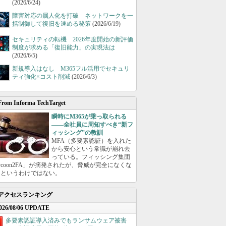
(2026/6/24)
障害対応の属人化を打破 ネットワークを一
括制御して復旧を速める秘策
(2026/6/19)
セキュリティの転機 2026年度開始の新評価
制度が求める「復旧能力」の実現法は
(2026/6/5)
新規導入はなし M365フル活用でセキュリ
ティ強化×コスト削減
(2026/6/3)
From Informa TechTarget
瞬時にM365が乗っ取られる
――全社員に周知すべき“新フ
ィッシング”の教訓
MFA（多要素認証）を入れた
から安心という常識が崩れ去
っている。フィッシング集団
ycoon2FA」が摘発されたが、脅威が完全になくな
たというわけではない。
アクセスランキング
026/08/06 UPDATE
多要素認証導入済みでもランサムウェア被害