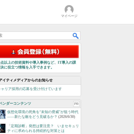
マイページ
00点以上の技術資料や導入事例など、IT導入の課
解決に役立つ情報を入手できます。
アイティメディアからのお知らせ
キャリア採用の応募を受け付けています
ベンダーコンテンツ
PR
仮想化環境の死角を“未知の脅威”が狙う時代
――新たな敵をどう見破るか？
(2026/6/30)
「定期診断」発想は要注意？ いまセキュリ
ティに求められる持続的な対策とは