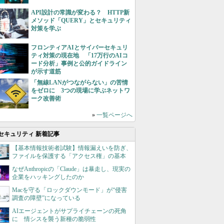
API設計の常識が変わる？ HTTP新
メソッド「QUERY」とセキュリティ
対策を学ぶ
フロンティアAIとサイバーセキュリ
ティ対策の現在地 「17万行のAIコ
ード分析」事例と公的ガイドライン
が示す道筋
「無線LANがつながらない」の苦情
をゼロに 3つの現場に学ぶネットワ
ーク改善術
»
一覧ページへ
セキュリティ 新着記事
【基本情報技術者試験】情報漏えいを防ぎ、
ファイルを保護する「アクセス権」の基本
なぜAnthropicの「Claude」は暴走し、現実の
企業をハッキングしたのか
Macを守る「ロックダウンモード」が“侵害
調査の障壁”になっている
AIエージェントがサプライチェーンの死角
に 情シスを襲う新種の脆弱性