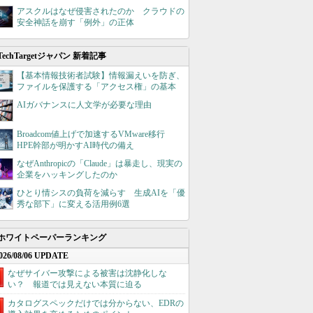
アスクルはなぜ侵害されたのか クラウドの
安全神話を崩す「例外」の正体
TechTargetジャパン 新着記事
【基本情報技術者試験】情報漏えいを防ぎ、
ファイルを保護する「アクセス権」の基本
AIガバナンスに人文学が必要な理由
Broadcom値上げで加速するVMware移行
HPE幹部が明かすAI時代の備え
なぜAnthropicの「Claude」は暴走し、現実の
企業をハッキングしたのか
ひとり情シスの負荷を減らす 生成AIを「優
秀な部下」に変える活用例6選
ホワイトペーパーランキング
026/08/06 UPDATE
なぜサイバー攻撃による被害は沈静化しな
い？ 報道では見えない本質に迫る
カタログスペックだけでは分からない、EDRの