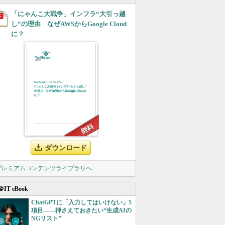
「にゃんこ大戦争」インフラ“大引っ越
し”の理由 なぜAWSからGoogle Cloud
に？
ダウンロード
 プレミアムコンテンツライブラリへ
＠IT eBook
ChatGPTに「入力してはいけない」5
項目――押さえておきたい“生成AIの
NGリスト”