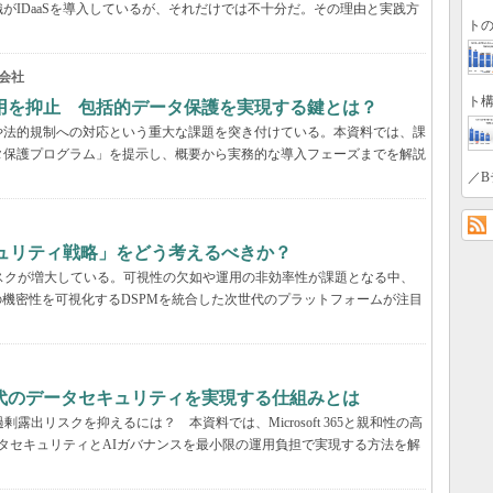
がIDaaSを導入しているが、それだけでは不十分だ。その理由と実践方
トの
会社
ト構
用を抑止 包括的データ保護を実現する鍵とは？
や法的規制への対応という重大な課題を突き付けている。本資料では、課
タ保護プログラム」を提示し、概要から実務的な導入フェーズまでを解説
／B
キュリティ戦略」をどう考えるべきか？
いリスクが増大している。可視性の欠如や運用の非効率性が課題となる中、
の機密性を可視化するDSPMを統合した次世代のプラットフォームが注目
解説：AI時代のデータセキュリティを実現する仕組みとは
露出リスクを抑えるには？ 本資料では、Microsoft 365と親和性の高
包括的なデータセキュリティとAIガバナンスを最小限の運用負担で実現する方法を解