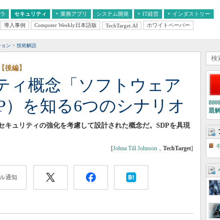
フラ
セキュリティ
業務アプリ
システム開発
IT経営
インダストリー
導入事例
Computer Weekly日本語版
ホワイトペーパー
TechTarget.AI
AI
経営とIT
医療IT
中堅・中小企業とIT
教育IT
ション
技術解説
【後編】
ティ概念「ソフトウェア
P）を知る6つのシナリオ
80
題
セキュリティの強化を考慮して設計された概念だ。SDPを具現
[
Johna Till Johnson
，
TechTarget
]
ル通知