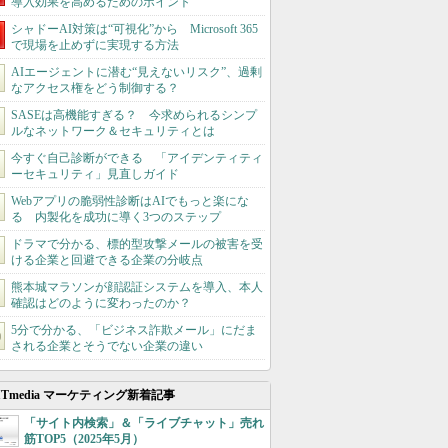
導入効果を高めるためのポイント
シャドーAI対策は“可視化”から Microsoft 365
で現場を止めずに実現する方法
AIエージェントに潜む“見えないリスク”、過剰
なアクセス権をどう制御する？
SASEは高機能すぎる？ 今求められるシンプ
ルなネットワーク＆セキュリティとは
今すぐ自己診断ができる 「アイデンティティ
ーセキュリティ」見直しガイド
Webアプリの脆弱性診断はAIでもっと楽にな
る 内製化を成功に導く3つのステップ
ドラマで分かる、標的型攻撃メールの被害を受
ける企業と回避できる企業の分岐点
熊本城マラソンが顔認証システムを導入、本人
確認はどのように変わったのか？
5分で分かる、「ビジネス詐欺メール」にだま
される企業とそうでない企業の違い
ITmedia マーケティング新着記事
「サイト内検索」＆「ライブチャット」売れ
筋TOP5（2025年5月）