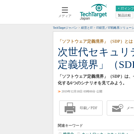
ITイン
製品比較
メディア
クラウド
エンタープライズ
ERP
仮想化
TechTargetジャパン
経営とIT
IT経営／IT戦略系ソリュー
データ分析
サーバ＆ストレージ
「ソフトウェア定義境界」（SDP）とは
CX
スマートモバイル
次世代セキュリ
情報系システム
ネットワーク
定義境界」（SD
システム運用管理
「ソフトウェア定義境界」（SDP）は、
化する6つのシナリオを見てみよう。
≫
2019年12月18日 05時00分 公開
印刷／PDF
メー
関連キーワード