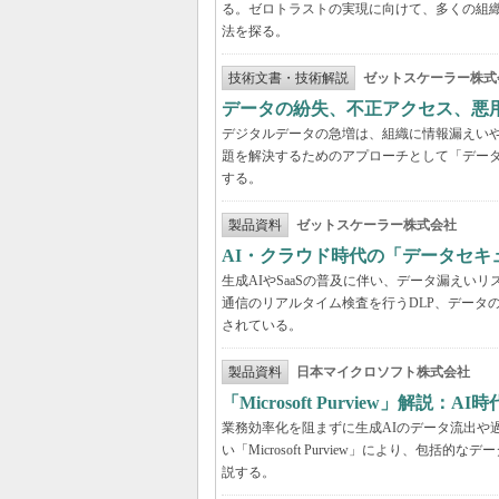
る。ゼロトラストの実現に向けて、多くの組織
法を探る。
技術文書・技術解説
ゼットスケーラー株式
データの紛失、不正アクセス、悪
デジタルデータの急増は、組織に情報漏えい
題を解決するためのアプローチとして「デー
する。
製品資料
ゼットスケーラー株式会社
AI・クラウド時代の「データセ
生成AIやSaaSの普及に伴い、データ漏え
通信のリアルタイム検査を行うDLP、データ
されている。
製品資料
日本マイクロソフト株式会社
「Microsoft Purview」
業務効率化を阻まずに生成AIのデータ流出や過剰
い「Microsoft Purview」により、
説する。