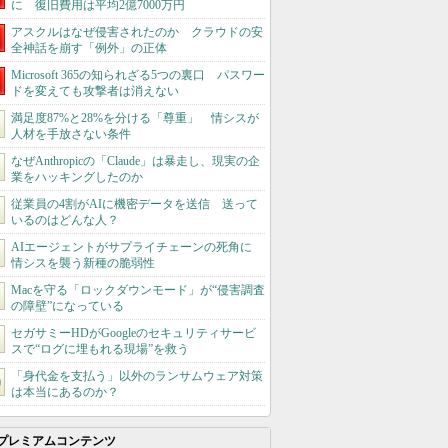
に 復旧費用は平均2億7000万円
アスクルはなぜ侵害されたのか クラウドの安
全神話を崩す「例外」の正体
Microsoft 365の知られざる5つの裏口 パスワー
ドを変えても攻撃者は消えない
満足度87%と28%を分ける「尊重」 情シスが
人材を手放さない条件
なぜAnthropicの「Claude」は暴走し、現実の企
業をハッキングしたのか
従業員の4割がAIに機密データを送信 送って
いるのはどんな人？
AIエージェントがサプライチェーンの死角に
情シスを襲う新種の脆弱性
Macを守る「ロックダウンモード」が“侵害調査
の障壁”になっている
セガサミーHDがGoogleのセキュリティサービ
スで“ログに埋もれる現場”を救う
「身代金を支払う」以外のランサムウェア対策
は本当にあるのか？
プレミアムコンテンツ