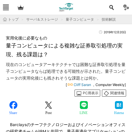
トップ
サーバ＆ストレージ
量子コンピュータ
技術解説
2019年12月20日
実用化後に必要なもの
量子コンピュータによる複雑な証券取引処理の実
現、残る課題は？
現在のコンピュータアーキテクチャでは困難な証券取引処理を量
子コンピュータならば処理できる可能性が示された。量子コンピ
ュータの実用化後にも残されそうな課題とは何か。
[
Cliff Saran
，Computer Weekly]
PC用表示
関連情報
Share
Post
LINE
Hatena
Barclaysのチーフテクノロジーおよびイノベーションオフィス
の研究者チームがIBMと共同で、量子最適化アプリケーションの