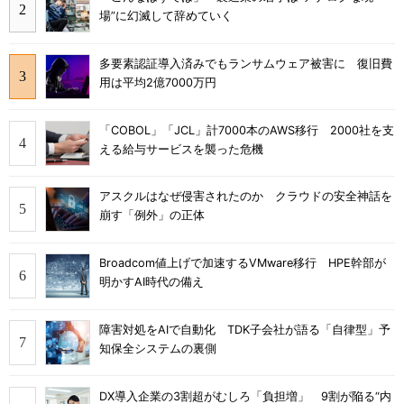
場”に幻滅して辞めていく
多要素認証導入済みでもランサムウェア被害に 復旧費
用は平均2億7000万円
「COBOL」「JCL」計7000本のAWS移行 2000社を支
える給与サービスを襲った危機
アスクルはなぜ侵害されたのか クラウドの安全神話を
崩す「例外」の正体
Broadcom値上げで加速するVMware移行 HPE幹部が
明かすAI時代の備え
障害対処をAIで自動化 TDK子会社が語る「自律型」予
知保全システムの裏側
DX導入企業の3割超がむしろ「負担増」 9割が陥る“内