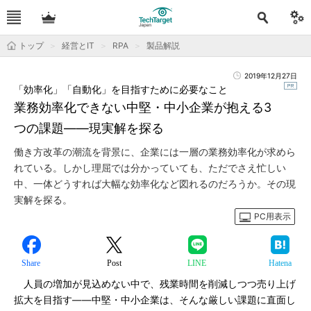
トップ
経営とIT
RPA
製品解説
2019年12月27日
「効率化」「自動化」を目指すために必要なこと
業務効率化できない中堅・中小企業が抱える3
つの課題――現実解を探る
働き方改革の潮流を背景に、企業には一層の業務効率化が求めら
れている。しかし理屈では分かっていても、ただでさえ忙しい
中、一体どうすれば大幅な効率化など図れるのだろうか。その現
実解を探る。
PC用表示
Share
Post
LINE
Hatena
人員の増加が見込めない中で、残業時間を削減しつつ売り上げ
拡大を目指す――中堅・中小企業は、そんな厳しい課題に直面し