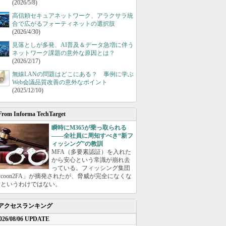
(2026/5/8)
高信頼セキュアネットワーク、アラクサラ統
合で広がるフォーティネットの選択肢
(2026/4/30)
見落としが多発、AI普及＆データ急増に伴う
ネットワーク課題の意外な原因とは？
(2026/2/17)
無線LANの問題はどこにある？ 事例に学ぶ
Web会議品質改善の意外なポイント
(2025/12/10)
From Informa TechTarget
瞬時にM365が乗っ取られる
――全社員に周知すべき“新フ
ィッシング”の教訓
MFA（多要素認証）を入れた
から安心という常識が崩れ去
っている。フィッシング集団
ycoon2FA」が摘発されたが、脅威が完全になくな
たというわけではない。
アクセスランキング
026/08/06 UPDATE