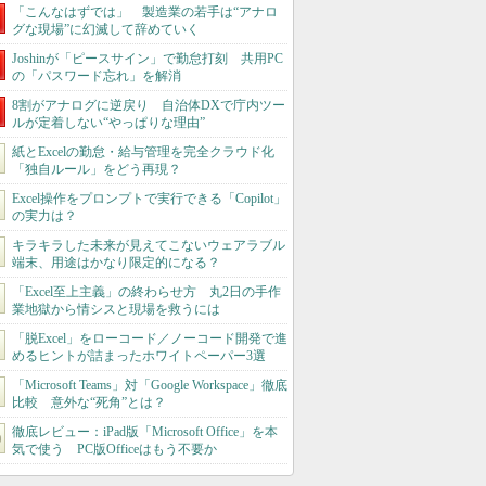
「こんなはずでは」 製造業の若手は“アナロ
グな現場”に幻滅して辞めていく
Joshinが「ピースサイン」で勤怠打刻 共用PC
の「パスワード忘れ」を解消
8割がアナログに逆戻り 自治体DXで庁内ツー
ルが定着しない“やっぱりな理由”
紙とExcelの勤怠・給与管理を完全クラウド化
「独自ルール」をどう再現？
Excel操作をプロンプトで実行できる「Copilot」
の実力は？
キラキラした未来が見えてこないウェアラブル
端末、用途はかなり限定的になる？
「Excel至上主義」の終わらせ方 丸2日の手作
業地獄から情シスと現場を救うには
「脱Excel」をローコード／ノーコード開発で進
めるヒントが詰まったホワイトペーパー3選
「Microsoft Teams」対「Google Workspace」徹底
比較 意外な“死角”とは？
徹底レビュー：iPad版「Microsoft Office」を本
気で使う PC版Officeはもう不要か