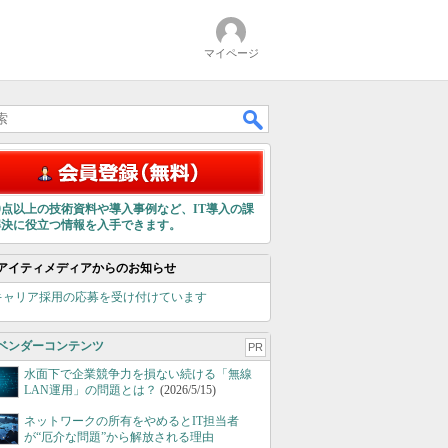
マイページ
00点以上の技術資料や導入事例など、IT導入の課
解決に役立つ情報を入手できます。
アイティメディアからのお知らせ
キャリア採用の応募を受け付けています
ベンダーコンテンツ
PR
水面下で企業競争力を損ない続ける「無線
LAN運用」の問題とは？
(2026/5/15)
ネットワークの所有をやめるとIT担当者
が“厄介な問題”から解放される理由