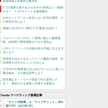
基礎知識と効果的な解決策
ICTの成果を最大化させるWi-Fi環境はどう構築
する？ 3つのポイントを徹底解説
社内ネットワークに依存しない信号灯運用、そ
の実現方法とは？
無線LANはWi-Fi 7移行で“不要論”払拭か？
マルチベンダーのネット運用に挑んだ慶應義
塾、短時間で障害調査ができた理由は
LANトラフィックの詳細分析を手軽に行える方
法とは？
管理者を悩ませるネットワーク機器の故障、対
応時間を10分の1にした方法とは
大手MVNO事業者が法人向けサービスに選んだ
通信端末、その選定基準とは？
経営層はネットワーク投資で何を基準にす
る？ 承認される提案に共通する要素は
ITmedia マーケティング新着記事
「サイト内検索」＆「ライブチャット」売れ
筋TOP5（2025年5月）