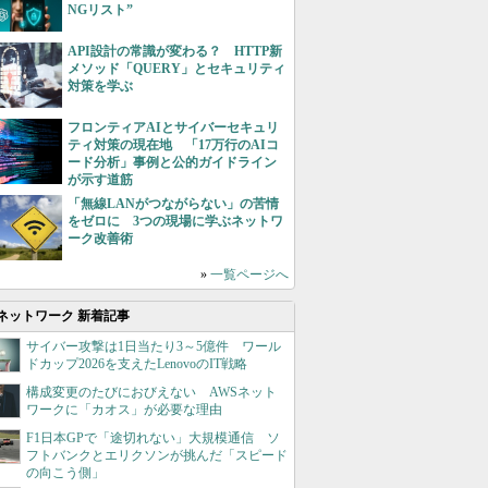
NGリスト”
API設計の常識が変わる？ HTTP新
メソッド「QUERY」とセキュリティ
対策を学ぶ
フロンティアAIとサイバーセキュリ
ティ対策の現在地 「17万行のAIコ
ード分析」事例と公的ガイドライン
が示す道筋
「無線LANがつながらない」の苦情
をゼロに 3つの現場に学ぶネットワ
ーク改善術
»
一覧ページへ
ネットワーク 新着記事
サイバー攻撃は1日当たり3～5億件 ワール
ドカップ2026を支えたLenovoのIT戦略
構成変更のたびにおびえない AWSネット
ワークに「カオス」が必要な理由
F1日本GPで「途切れない」大規模通信 ソ
フトバンクとエリクソンが挑んだ「スピード
の向こう側」