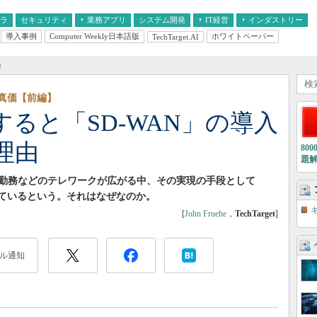
フラ
セキュリティ
業務アプリ
システム開発
IT経営
インダストリー
導入事例
Computer Weekly日本語版
ホワイトペーパー
TechTarget.AI
AI
経営とIT
医療IT
中堅・中小企業とIT
教育IT
向
の真価【前編】
ると「SD-WAN」の導入
理由
80
題
勤務などのテレワークが広がる中、その実現の手段として
っているという。それはなぜなのか。
[
John Fruehe
，
TechTarget
]
ル通知