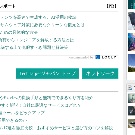
レポート
【PR】
テンツを高速で生成する、AI活用の秘訣
ンサムウェア対策に必要なクリーンな復元とは
るための具体的な方法
運用負荷からエンジニアを解放する方法とは...
構築する上で克服すべき課題と解決策
Recommended by
TechTargetジャパン トップ
ネットワーク
dやExcelへの変換手順と無料でできるやり方を紹介
りやすく解説！自社に最適なサービスはどれ？
管理ツールをピックアップ
で活用できるのか
テム17選を徹底比較！おすすめサービスと選び方のコツを解説