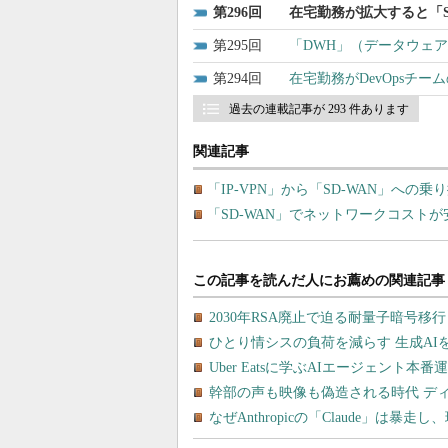
296
在宅勤務が拡大すると「S
295
「DWH」（データウェ
294
在宅勤務がDevOpsチ
過去の連載記事が 293 件あります
関連記事
「IP-VPN」から「SD-WAN」への
「SD-WAN」でネットワークコストが