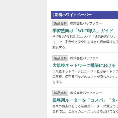
新着ホワイトペーパー
製品資料
株式会社バッファロー
学習塾向け「Wi-Fi導入」ガイド
学習塾のWi-Fi環境において「通信速度が
そこで、安定性と安全性を備えた通信環境を
解説する。
製品資料
株式会社バッファロー
大規模ネットワーク構築における
大規模ネットワークはユーザー数が多くトラ
工事費、保守費用などのコストが膨らみやす
を探る。
製品資料
株式会社バッファロー
業務用ルーターを「コスパ」「タ
企業の拠点における業務用ルーターの選定で
資料では、これらのニーズに応えるだけでな