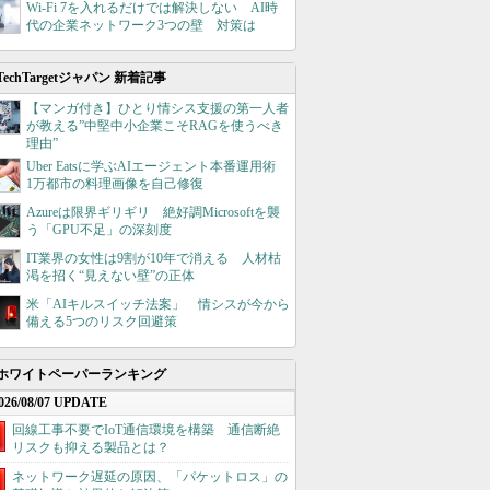
Wi-Fi 7を入れるだけでは解決しない AI時
代の企業ネットワーク3つの壁 対策は
TechTargetジャパン 新着記事
【マンガ付き】ひとり情シス支援の第一人者
が教える”中堅中小企業こそRAGを使うべき
理由”
Uber Eatsに学ぶAIエージェント本番運用術
1万都市の料理画像を自己修復
Azureは限界ギリギリ 絶好調Microsoftを襲
う「GPU不足」の深刻度
IT業界の女性は9割が10年で消える 人材枯
渇を招く“見えない壁”の正体
米「AIキルスイッチ法案」 情シスが今から
備える5つのリスク回避策
ホワイトペーパーランキング
026/08/07 UPDATE
回線工事不要でIoT通信環境を構築 通信断絶
リスクも抑える製品とは？
ネットワーク遅延の原因、「パケットロス」の