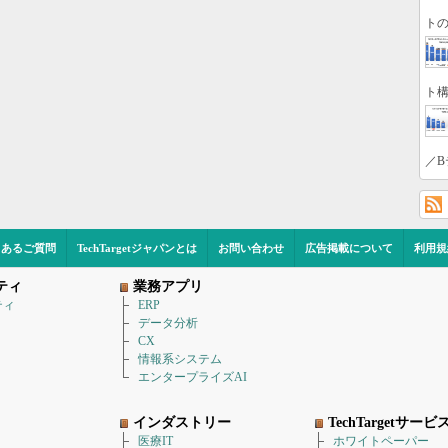
トの
ト構
／B
くあるご質問
TechTargetジャパンとは
お問い合わせ
広告掲載について
利用規
ティ
業務アプリ
ティ
ERP
データ分析
CX
情報系システム
エンタープライズAI
インダストリー
TechTargetサービ
医療IT
ホワイトペーパー