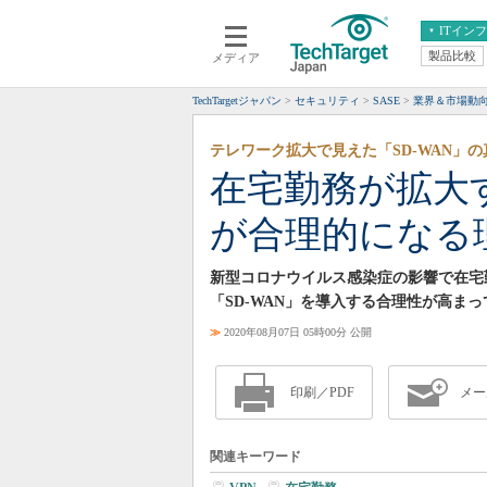
ITイン
製品比較
メディア
クラウド
エンタープライズ
ERP
仮想化
TechTargetジャパン
セキュリティ
SASE
業界＆市場動
データ分析
サーバ＆ストレージ
テレワーク拡大で見えた「SD-WAN」
CX
スマートモバイル
在宅勤務が拡大す
情報系システム
ネットワーク
が合理的になる
システム運用管理
新型コロナウイルス感染症の影響で在宅
「SD-WAN」を導入する合理性が高ま
≫
2020年08月07日 05時00分 公開
印刷／PDF
メー
関連キーワード