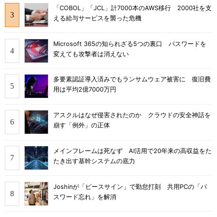
「COBOL」「JCL」計7000本のAWS移行 2000社を支
える給与サービスを襲った危機
Microsoft 365の知られざる5つの裏口 パスワードを
変えても攻撃者は消えない
多要素認証導入済みでもランサムウェア被害に 復旧費
用は平均2億7000万円
アスクルはなぜ侵害されたのか クラウドの安全神話を
崩す「例外」の正体
メインフレームは死なず AI活用で20年来の高収益をた
たき出す基幹システムの底力
Joshinが「ピースサイン」で勤怠打刻 共用PCの「パ
スワード忘れ」を解消