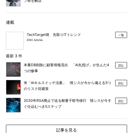
プ術を解説
連載
TechTarget発 先取りITトレンド
一覧
4343 Articles
最新 3 件
本番DB削除に顧客情報流出 「AI丸投げ」が生んだ4
読む
つの惨事
米「AIキルスイッチ法案」 情シスが今から備える5つ
読む
のリスク回避策
2030年RSA廃止で迫る耐量子暗号移行 情シスが今す
読む
ぐ仕込むべき5ステップ
記事を見る