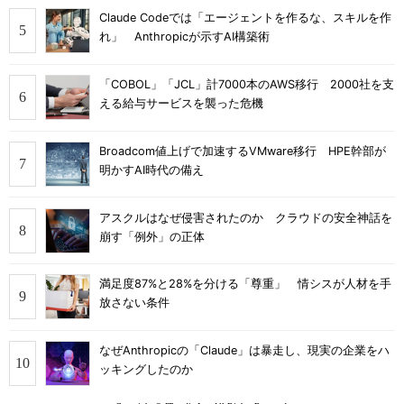
Claude Codeでは「エージェントを作るな、スキルを作
れ」 Anthropicが示すAI構築術
「COBOL」「JCL」計7000本のAWS移行 2000社を支
える給与サービスを襲った危機
Broadcom値上げで加速するVMware移行 HPE幹部が
明かすAI時代の備え
アスクルはなぜ侵害されたのか クラウドの安全神話を
崩す「例外」の正体
満足度87%と28%を分ける「尊重」 情シスが人材を手
放さない条件
なぜAnthropicの「Claude」は暴走し、現実の企業をハ
ッキングしたのか