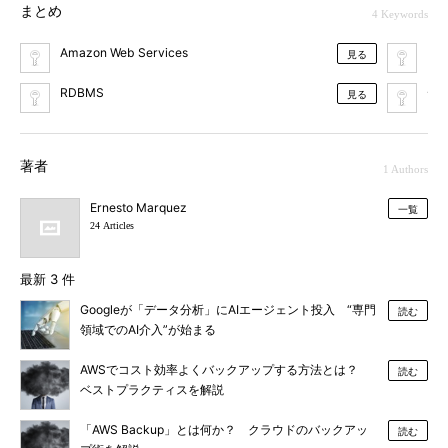
まとめ
4 Keywords
Amazon Web Services
ク
見る
RDBMS
デ
見る
著者
1 Authors
Ernesto Marquez
一覧
24 Articles
最新 3 件
Googleが「データ分析」にAIエージェント投入 “専門
読む
領域でのAI介入”が始まる
AWSでコスト効率よくバックアップする方法とは？
読む
ベストプラクティスを解説
「AWS Backup」とは何か？ クラウドのバックアッ
読む