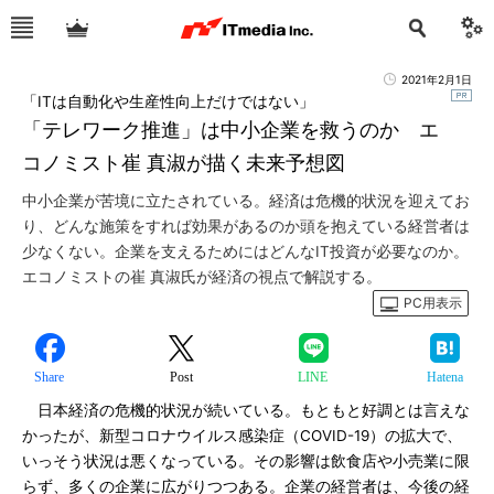
2021年2月1日
「ITは自動化や生産性向上だけではない」
「テレワーク推進」は中小企業を救うのか エ
コノミスト崔 真淑が描く未来予想図
中小企業が苦境に立たされている。経済は危機的状況を迎えてお
り、どんな施策をすれば効果があるのか頭を抱えている経営者は
少なくない。企業を支えるためにはどんなIT投資が必要なのか。
エコノミストの崔 真淑氏が経済の視点で解説する。
PC用表示
Share
Post
LINE
Hatena
日本経済の危機的状況が続いている。もともと好調とは言えな
かったが、新型コロナウイルス感染症（COVID-19）の拡大で、
いっそう状況は悪くなっている。その影響は飲食店や小売業に限
らず、多くの企業に広がりつつある。企業の経営者は、今後の経