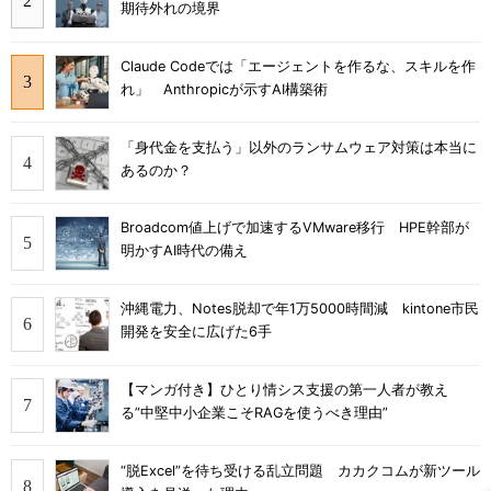
期待外れの境界
Claude Codeでは「エージェントを作るな、スキルを作
れ」 Anthropicが示すAI構築術
「身代金を支払う」以外のランサムウェア対策は本当に
あるのか？
Broadcom値上げで加速するVMware移行 HPE幹部が
明かすAI時代の備え
沖縄電力、Notes脱却で年1万5000時間減 kintone市民
開発を安全に広げた6手
【マンガ付き】ひとり情シス支援の第一人者が教え
る”中堅中小企業こそRAGを使うべき理由”
“脱Excel”を待ち受ける乱立問題 カカクコムが新ツール