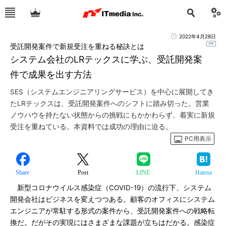
2022年4月28日
受託開発案件で新規受注を重ねる秘訣とは
システム会社のLRテックスに学ぶ、受託開発案
件で成果を出す方法
SES（システムエンジニアリングサービス）を中心に展開してき
たLRテックスは、受託開発案件へのシフトに踏み切った。営業
ノウハウを持たない状態からの挑戦にもかかわらず、着実に新規
受注を重ねている。本資料では成功の理由に迫る。
PC用表示
Share
Post
LINE
Hatena
新型コロナウイルス感染症（COVID-19）の流行下、システム
開発会社はビジネスを変えつつある。顧客のオフィスにシステム
エンジニアが常駐する形式の案件から、受託開発案件への戦略転
換だ。だがその実現にはさまざまな課題が立ちはだかる。感染症