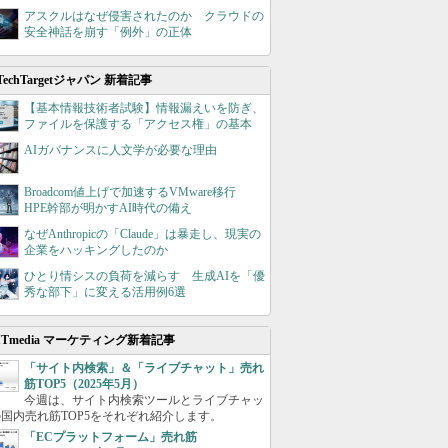
アスクルはなぜ侵害されたのか クラウドの
安全神話を崩す「例外」の正体
TechTargetジャパン 新着記事
【基本情報技術者試験】情報漏えいを防ぎ、
ファイルを保護する「アクセス権」の基本
AIガバナンスに人文学が必要な理由
Broadcom値上げで加速するVMware移行
HPE幹部が明かすAI時代の備え
なぜAnthropicの「Claude」は暴走し、現実の
企業をハッキングしたのか
ひとり情シスの負荷を減らす 生成AIを「優
秀な部下」に変える活用例6選
ITmedia マーケティング新着記事
「サイト内検索」＆「ライブチャット」売れ
筋TOP5（2025年5月）
今週は、サイト内検索ツールとライブチャッ
国内売れ筋TOP5をそれぞれ紹介します。
「ECプラットフォーム」売れ筋