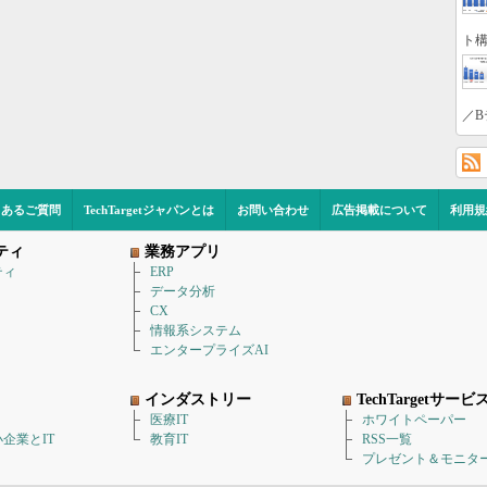
ト構
／B
くあるご質問
TechTargetジャパンとは
お問い合わせ
広告掲載について
利用規
ティ
業務アプリ
ティ
ERP
データ分析
CX
情報系システム
エンタープライズAI
インダストリー
TechTargetサービ
医療IT
ホワイトペーパー
企業とIT
教育IT
RSS一覧
プレゼント＆モニタ