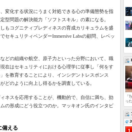
、変化する状況にうまく対処できる心の準備態勢を指
非定型問題の解決能力「ソフトスキル」の素になる。
ずしもコグニティブレディネスの育成カリキュラムを盛
キュリティベンダーImmersive Labsの顧問、レベッ
などの組織や航空、原子力といった分野において、職
。現在はセキュリティにおける心理学に従事し「何をす
か」を教育することにより、インシデントレスポンス
質がどのように向上し得るかを調査している。
「T
ィネスを応用することが、機動的で、自信に満ち、効
っ
ームの形成にどう役立つのか。マッキオン氏のインタビ
2
に備える