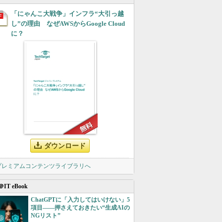
「にゃんこ大戦争」インフラ“大引っ越
し”の理由 なぜAWSからGoogle Cloud
に？
ダウンロード
 プレミアムコンテンツライブラリへ
＠IT eBook
ChatGPTに「入力してはいけない」5
項目――押さえておきたい“生成AIの
NGリスト”