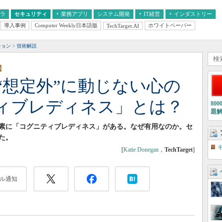
フラ
セキュリティ
業務アプリ
システム開発
IT経営
インダストリー
導入事例
Computer Weekly日本語版
ホワイトペーパー
TechTarget.AI
AI
経営とIT
医療IT
中堅・中小企業とIT
教育IT
ション
技術解説
】
“想定外”に動じない心の
ィブレディネス」とは？
80
題
素に「コグニティブレディネス」がある。なぜ有用なのか。セ
た。
[
Katie Donegan
，
TechTarget
]
ル通知