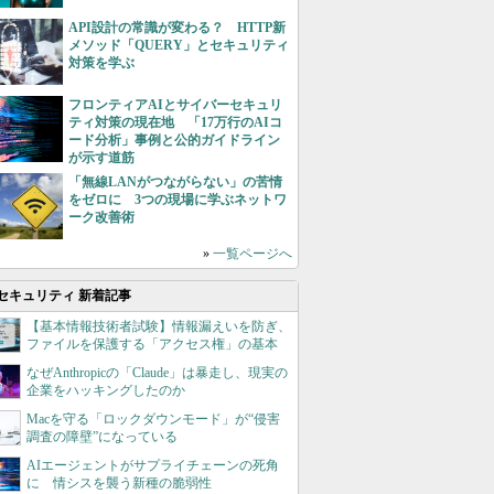
API設計の常識が変わる？ HTTP新
メソッド「QUERY」とセキュリティ
対策を学ぶ
フロンティアAIとサイバーセキュリ
ティ対策の現在地 「17万行のAIコ
ード分析」事例と公的ガイドライン
が示す道筋
「無線LANがつながらない」の苦情
をゼロに 3つの現場に学ぶネットワ
ーク改善術
»
一覧ページへ
セキュリティ 新着記事
【基本情報技術者試験】情報漏えいを防ぎ、
ファイルを保護する「アクセス権」の基本
なぜAnthropicの「Claude」は暴走し、現実の
企業をハッキングしたのか
Macを守る「ロックダウンモード」が“侵害
調査の障壁”になっている
AIエージェントがサプライチェーンの死角
に 情シスを襲う新種の脆弱性