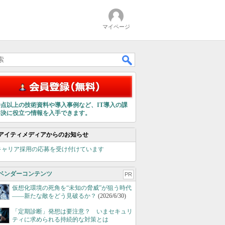
マイページ
00点以上の技術資料や導入事例など、IT導入の課
解決に役立つ情報を入手できます。
アイティメディアからのお知らせ
キャリア採用の応募を受け付けています
ベンダーコンテンツ
PR
仮想化環境の死角を“未知の脅威”が狙う時代
――新たな敵をどう見破るか？
(2026/6/30)
「定期診断」発想は要注意？ いまセキュリ
ティに求められる持続的な対策とは