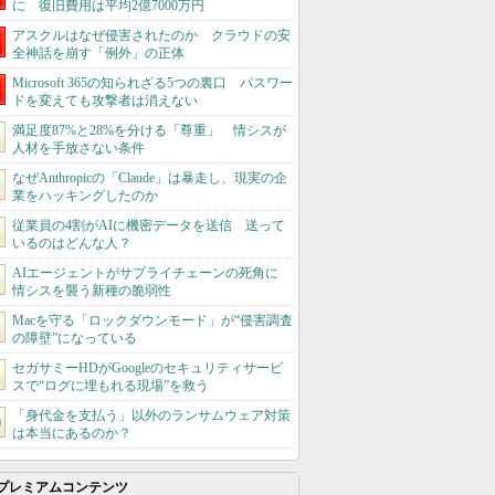
に 復旧費用は平均2億7000万円
アスクルはなぜ侵害されたのか クラウドの安
全神話を崩す「例外」の正体
Microsoft 365の知られざる5つの裏口 パスワー
ドを変えても攻撃者は消えない
満足度87%と28%を分ける「尊重」 情シスが
人材を手放さない条件
なぜAnthropicの「Claude」は暴走し、現実の企
業をハッキングしたのか
従業員の4割がAIに機密データを送信 送って
いるのはどんな人？
AIエージェントがサプライチェーンの死角に
情シスを襲う新種の脆弱性
Macを守る「ロックダウンモード」が“侵害調査
の障壁”になっている
セガサミーHDがGoogleのセキュリティサービ
スで“ログに埋もれる現場”を救う
「身代金を支払う」以外のランサムウェア対策
は本当にあるのか？
プレミアムコンテンツ