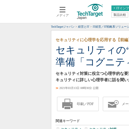
ITイン
製品比較
メディア
クラウド
エンタープライズ
ERP
仮想化
TechTargetジャパン
経営とIT
IT経営／IT戦略系ソリュー
データ分析
サーバ＆ストレージ
セキュリティに心理学を応用する【前編
CX
スマートモバイル
セキュリティの
情報系システム
ネットワーク
準備「コグニテ
システム運用管理
セキュリティ対策に役立つ心理学的な要
キュリティに詳しい心理学者に話を聞い
≫
2021年03月13日 08時30分 公開
印刷／PDF
メー
関連キーワード