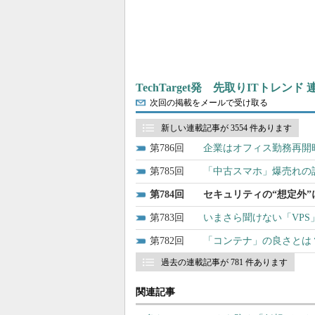
TechTarget発 先取りITトレンド
次回の掲載をメールで受け取る
新しい連載記事が 3554 件あります
786
企業はオフィス勤務再開
785
「中古スマホ」爆売れの訳
784
セキュリティの“想定外
783
いまさら聞けない「VP
782
「コンテナ」の良さとは？ 
過去の連載記事が 781 件あります
関連記事