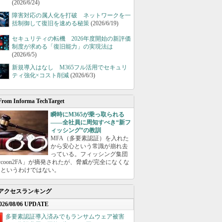
(2026/6/24)
障害対応の属人化を打破 ネットワークを一
括制御して復旧を速める秘策
(2026/6/19)
セキュリティの転機 2026年度開始の新評価
制度が求める「復旧能力」の実現法は
(2026/6/5)
新規導入はなし M365フル活用でセキュリ
ティ強化×コスト削減
(2026/6/3)
From Informa TechTarget
瞬時にM365が乗っ取られる
――全社員に周知すべき“新フ
ィッシング”の教訓
MFA（多要素認証）を入れた
から安心という常識が崩れ去
っている。フィッシング集団
ycoon2FA」が摘発されたが、脅威が完全になくな
たというわけではない。
アクセスランキング
026/08/06 UPDATE
多要素認証導入済みでもランサムウェア被害