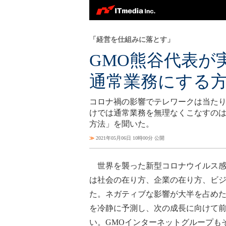
「経営を仕組みに落とす」
GMO熊谷代表が
通常業務にする
コロナ禍の影響でテレワークは当た
けでは通常業務を無理なくこなすのは
方法」を聞いた。
≫
2021年05月06日 10時00分 公開
世界を襲った新型コロナウイルス感
は社会の在り方、企業の在り方、ビ
た。ネガティブな影響が大半を占め
を冷静に予測し、次の成長に向けて
い。GMOインターネットグループも