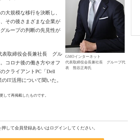
の大規模な移行を決断し、
し、その後さまざまな企業が
同グループの判断の先見性が
代表取締役会長兼社長 グル
GMOインターネット
ー。コロナ後の働き方やオフ
代表取締役会長兼社長 グループ代
表 熊谷正寿氏
クライアントPC「Dell
企業のIT活用について聞いた。
部変更して再掲載したものです。
を押して会員登録あるいはログインしてください。