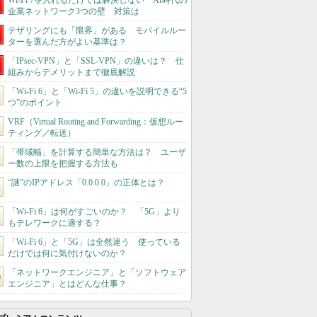
Wi-Fi 7を入れるだけでは解決しない AI時代の
企業ネットワーク3つの壁 対策は
テザリングにも「限界」がある モバイルルー
ターを選んだ方がよい基準は？
「IPsec-VPN」と「SSL-VPN」の違いは？ 仕
組みからデメリットまで徹底解説
「Wi-Fi 6」と「Wi-Fi 5」の違いを説明できる“5
つ”のポイント
VRF（Virtual Routing and Forwarding：仮想ルー
ティング／転送）
「帯域幅」を計算する簡単な方法は？ ユーザ
ー数の上限を把握する方法も
“謎”のIPアドレス「0.0.0.0」の正体とは？
「Wi-Fi 6」は何がすごいのか？ 「5G」より
もテレワークに適する？
「Wi-Fi 6」と「5G」は全然違う 使っている
だけでは何に気付けないのか？
「ネットワークエンジニア」と「ソフトウェア
エンジニア」とはどんな仕事？