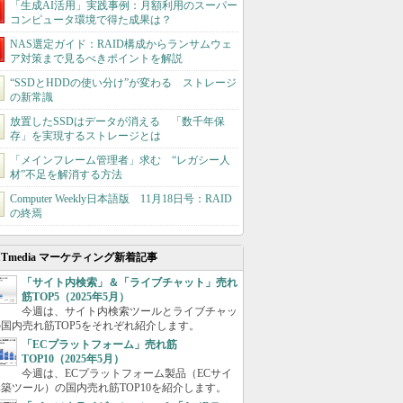
「生成AI活用」実践事例：月額利用のスーパー
コンピュータ環境で得た成果は？
NAS選定ガイド：RAID構成からランサムウェ
ア対策まで見るべきポイントを解説
“SSDとHDDの使い分け”が変わる ストレージ
の新常識
放置したSSDはデータが消える 「数千年保
存」を実現するストレージとは
「メインフレーム管理者」求む “レガシー人
材”不足を解消する方法
Computer Weekly日本語版 11月18日号：RAID
の終焉
ITmedia マーケティング新着記事
「サイト内検索」＆「ライブチャット」売れ
筋TOP5（2025年5月）
今週は、サイト内検索ツールとライブチャッ
国内売れ筋TOP5をそれぞれ紹介します。
「ECプラットフォーム」売れ筋
TOP10（2025年5月）
今週は、ECプラットフォーム製品（ECサイ
築ツール）の国内売れ筋TOP10を紹介します。