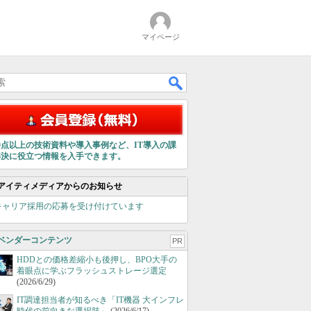
マイページ
00点以上の技術資料や導入事例など、IT導入の課
解決に役立つ情報を入手できます。
アイティメディアからのお知らせ
キャリア採用の応募を受け付けています
ベンダーコンテンツ
PR
HDDとの価格差縮小も後押し、BPO大手の
着眼点に学ぶフラッシュストレージ選定
(2026/6/29)
IT調達担当者が知るべき「IT機器 大インフレ