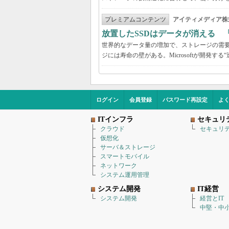
プレミアムコンテンツ
アイティメディア株
放置したSSDはデータが消える 
世界的なデータ量の増加で、ストレージの需要
ジには寿命の壁がある。Microsoftが開発
ログイン
会員登録
パスワード再設定
よ
ITインフラ
セキュリ
クラウド
セキュリ
仮想化
サーバ＆ストレージ
スマートモバイル
ネットワーク
システム運用管理
システム開発
IT経営
システム開発
経営とIT
中堅・中小