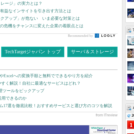
トレージ」の実力とは？
Iで有益なインサイトを引き出す方法とは
ックアップ」が危ない いま必要な対策とは
スの危機をチャンスに変えた企業の着眼点とは
Recommended by
TechTargetジャパン トップ
サーバ＆ストレージ
dやExcelへの変換手順と無料でできるやり方を紹介
りやすく解説！自社に最適なサービスはどれ？
管理ツールをピックアップ
で活用できるのか
テム17選を徹底比較！おすすめサービスと選び方のコツを解説
2