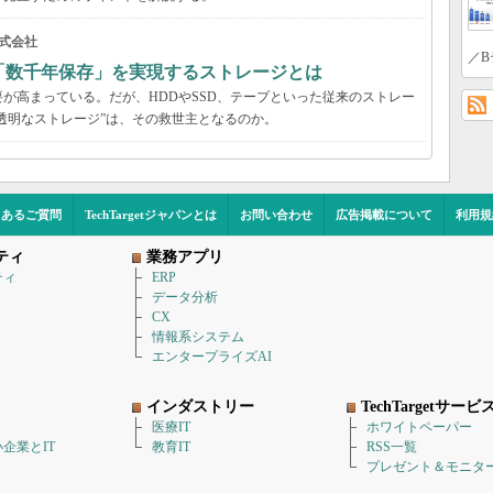
式会社
／B
「数千年保存」を実現するストレージとは
が高まっている。だが、HDDやSSD、テープといった従来のストレー
する“透明なストレージ”は、その救世主となるのか。
くあるご質問
TechTargetジャパンとは
お問い合わせ
広告掲載について
利用規
ティ
業務アプリ
ティ
ERP
データ分析
CX
情報系システム
エンタープライズAI
インダストリー
TechTargetサービ
医療IT
ホワイトペーパー
企業とIT
教育IT
RSS一覧
プレゼント＆モニタ