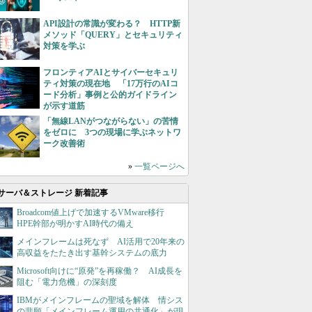
API設計の常識が変わる？ HTTP新
メソッド「QUERY」とセキュリティ
対策を学ぶ
フロンティアAIとサイバーセキュリ
ティ対策の現在地 「17万行のAIコ
ード分析」事例と公的ガイドライン
が示す道筋
「無線LANがつながらない」の苦情
をゼロに 3つの現場に学ぶネットワ
ーク改善術
»
一覧ページへ
サーバ＆ストレージ 新着記事
Broadcom値上げで加速するVMware移行
HPE幹部が明かすAI時代の備え
メインフレームは死なず AI活用で20年来の
高収益をたたき出す基幹システムの底力
Microsoft向けに“原発”を再稼働？ AI成長を
阻む「電力危機」の深刻度
IBMがメインフレームの聖域を解体 情シス
の悲願「メインフレーム運用の共通化」が現