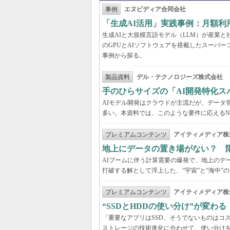
事例
エヌビディア合同会社
「生成AI活用」実践事例：月額
生成AIと大規模言語モデル（LLM）が産業
のGPUとAIソフトウェアを搭載したスーパー
事例から探る。
製品資料
デル・テクノロジーズ株式会社
手のひらサイズの「AI開発特化ス
AIモデル開発はクラウドが主流だが、データ
多い。本資料では、このような要件に応えるNVI
プレミアムコンテンツ
アイティメディア株
地上にデータの置き場がない？ 
AIブームに伴う計算需要の爆発で、地上のデ
打破する解として浮上した、“宇宙”と“海中”
プレミアムコンテンツ
アイティメディア株
“SSDとHDDの使い分け”が変わ
「重要なアプリはSSD、そうでないものはコ
ストレージの技術進化に合わせて、使い分け