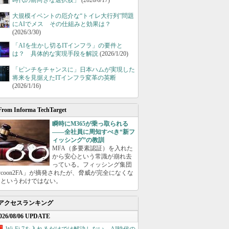
時代の前向きな選択肢」
(2026/6/17)
大規模イベントの厄介な“トイレ大行列”問題
にAIでメス その仕組みと効果は？
(2026/3/30)
「AIを生かし切るITインフラ」の要件と
は？ 具体的な実現手段を解説
(2026/1/20)
「ピンチをチャンスに」日本ハムが実現した
将来を見据えたITインフラ変革の英断
(2026/1/16)
From Informa TechTarget
瞬時にM365が乗っ取られる
――全社員に周知すべき“新フ
ィッシング”の教訓
MFA（多要素認証）を入れた
から安心という常識が崩れ去
っている。フィッシング集団
ycoon2FA」が摘発されたが、脅威が完全になくな
たというわけではない。
アクセスランキング
026/08/06 UPDATE