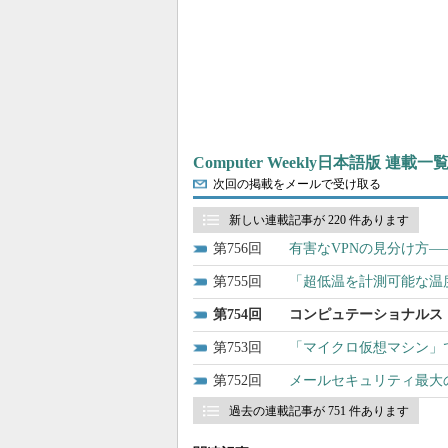
Computer Weekly日本語版 連載一
次回の掲載をメールで受け取る
新しい連載記事が 220 件あります
756
有害なVPNの見分け方―
755
「超低温を計測可能な温
754
コンピュテーショナルス
753
「マイクロ仮想マシン」でマル
752
メールセキュリティ最大
過去の連載記事が 751 件あります