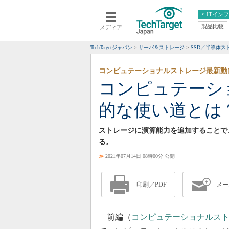
ITイン
製品比較
メディア
クラウド
エンタープライズ
ERP
仮想化
TechTargetジャパン
サーバ＆ストレージ
SSD／半導体
データ分析
サーバ＆ストレージ
コンピュテーショナルストレージ最新動
CX
スマートモバイル
コンピュテーシ
情報系システム
ネットワーク
的な使い道とは
システム運用管理
ストレージに演算能力を追加することで
る。
≫
2021年07月14日 08時00分 公開
印刷／PDF
メー
前編（
コンピュテーショナルス