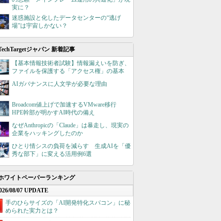
実に？
迷惑施設と化したデータセンターの“逃げ
場”は宇宙しかない？
TechTargetジャパン 新着記事
【基本情報技術者試験】情報漏えいを防ぎ、
ファイルを保護する「アクセス権」の基本
AIガバナンスに人文学が必要な理由
Broadcom値上げで加速するVMware移行
HPE幹部が明かすAI時代の備え
なぜAnthropicの「Claude」は暴走し、現実の
企業をハッキングしたのか
ひとり情シスの負荷を減らす 生成AIを「優
秀な部下」に変える活用例6選
ホワイトペーパーランキング
026/08/07 UPDATE
手のひらサイズの「AI開発特化スパコン」に秘
められた実力とは？