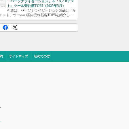
「パーソナライゼーション」＆「A／Bテス
ト」ツール売れ筋TOP5（2025年5月）
今週は、パーソナライゼーション製品と「A
テスト」ツールの国内売れ筋各TOP5を紹介し...
約
サイトマップ
初めての方
ス
ー