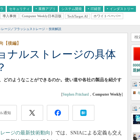
フラ
セキュリティ
業務アプリ
システム開発
IT経営
インダストリー
導入事例
Computer Weekly日本語版
ホワイトペーパー
TechTarget.AI
AI
経営とIT
医療IT
中堅・中小企業とIT
教育IT
ストレージ／フラッシュストレージ
技術解説
向【後編】
ョナルストレージの具体
？
80
題
、どのようなことができるのか。使い道や各社の製品を紹介す
[
Stephen Pritchard
，
Computer Weekly
]
ル通知
トレージの最新技術動向
）では、SNIAによる定義も交え