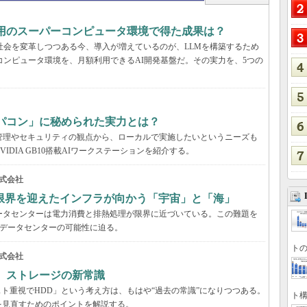
利用のスーパーコンピュータ環境で得た成果は？
と社会を変革しつつある今、導入が増えているのが、LLMを構築するため
コンピュータ環境を、月額利用できるAI開発基盤だ。その実力を、5つの
パコン」に秘められた実力とは？
管理やセキュリティの観点から、ローカルで実施したいというニーズも
DIA GB10搭載AIワークステーションを紹介する。
式会社
限界を迎えたインフラが向かう「宇宙」と「海」
ータセンターは電力消費と排熱処理が限界に近づいている。この難題を
のデータセンターの可能性に迫る。
トの
式会社
る ストレージの新常識
スト重視でHDD」という考え方は、もはや“過去の常識”になりつつある。
ト構
を見直すためのポイントを解説する。