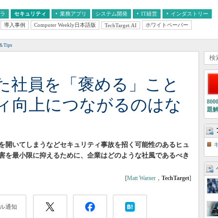
フラ
セキュリティ
業務アプリ
システム開発
IT経営
インダストリー
導入事例
Computer Weekly日本語版
ホワイトペーパー
TechTarget.AI
AI
経営とIT
医療IT
中堅・中小企業とIT
教育IT
Tips
た社員を「褒める」こと
ィ向上につながるのはな
80
題
を開いてしまうなどセキュリティ事故を招く可能性のあるヒュ
害を最小限に抑えるために、企業はどのような社風であるべき
[
Matt Warner
，
TechTarget
]
ル通知