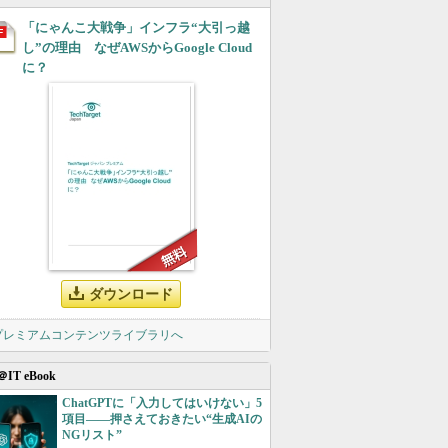
「にゃんこ大戦争」インフラ“大引っ越
し”の理由 なぜAWSからGoogle Cloud
に？
ダウンロード
 プレミアムコンテンツライブラリへ
＠IT eBook
ChatGPTに「入力してはいけない」5
項目――押さえておきたい“生成AIの
NGリスト”