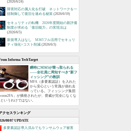
(2026/6/24)
障害対応の属人化を打破 ネットワークを一
括制御して復旧を速める秘策
(2026/6/19)
セキュリティの転機 2026年度開始の新評価
制度が求める「復旧能力」の実現法は
(2026/6/5)
新規導入はなし M365フル活用でセキュリ
ティ強化×コスト削減
(2026/6/3)
From Informa TechTarget
瞬時にM365が乗っ取られる
――全社員に周知すべき“新フ
ィッシング”の教訓
MFA（多要素認証）を入れた
から安心という常識が崩れ去
っている。フィッシング集団
ycoon2FA」が摘発されたが、脅威が完全になくな
たというわけではない。
アクセスランキング
026/08/07 UPDATE
多要素認証導入済みでもランサムウェア被害