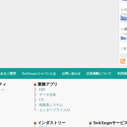
トの
ト構
／B
くあるご質問
TechTargetジャパンとは
お問い合わせ
広告掲載について
利用規
ティ
業務アプリ
ティ
ERP
データ分析
CX
情報系システム
エンタープライズAI
インダストリー
TechTargetサービ