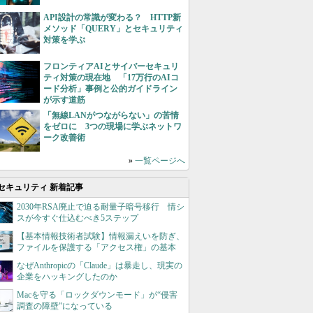
API設計の常識が変わる？ HTTP新
メソッド「QUERY」とセキュリティ
対策を学ぶ
フロンティアAIとサイバーセキュリ
ティ対策の現在地 「17万行のAIコ
ード分析」事例と公的ガイドライン
が示す道筋
「無線LANがつながらない」の苦情
をゼロに 3つの現場に学ぶネットワ
ーク改善術
»
一覧ページへ
セキュリティ 新着記事
2030年RSA廃止で迫る耐量子暗号移行 情シ
スが今すぐ仕込むべき5ステップ
【基本情報技術者試験】情報漏えいを防ぎ、
ファイルを保護する「アクセス権」の基本
なぜAnthropicの「Claude」は暴走し、現実の
企業をハッキングしたのか
Macを守る「ロックダウンモード」が“侵害
調査の障壁”になっている