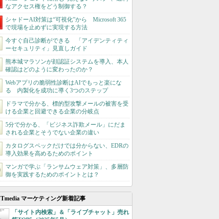
なアクセス権をどう制御する？
シャドーAI対策は“可視化”から Microsoft 365
で現場を止めずに実現する方法
今すぐ自己診断ができる 「アイデンティティ
ーセキュリティ」見直しガイド
熊本城マラソンが顔認証システムを導入、本人
確認はどのように変わったのか？
Webアプリの脆弱性診断はAIでもっと楽にな
る 内製化を成功に導く3つのステップ
ドラマで分かる、標的型攻撃メールの被害を受
ける企業と回避できる企業の分岐点
5分で分かる、「ビジネス詐欺メール」にだま
される企業とそうでない企業の違い
カタログスペックだけでは分からない、EDRの
導入効果を高めるためのポイント
マンガで学ぶ「ランサムウェア対策」、多層防
御を実践するためのポイントとは？
ITmedia マーケティング新着記事
「サイト内検索」＆「ライブチャット」売れ