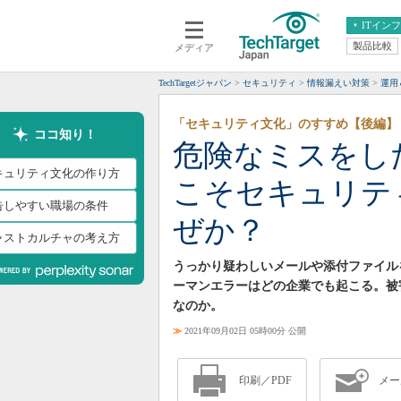
ITイン
製品比較
メディア
クラウド
エンタープライズ
ERP
仮想化
TechTargetジャパン
セキュリティ
情報漏えい対策
運用＆
データ分析
サーバ＆ストレージ
「セキュリティ文化」のすすめ【後編】
CX
スマートモバイル
ココ知り！
危険なミスをし
情報系システム
ネットワーク
キュリティ文化の作り方
こそセキュリテ
システム運用管理
告しやすい職場の条件
ぜか？
ャストカルチャの考え方
うっかり疑わしいメールや添付ファイル
ーマンエラーはどの企業でも起こる。被
なのか。
≫
2021年09月02日 05時00分 公開
印刷／PDF
メー