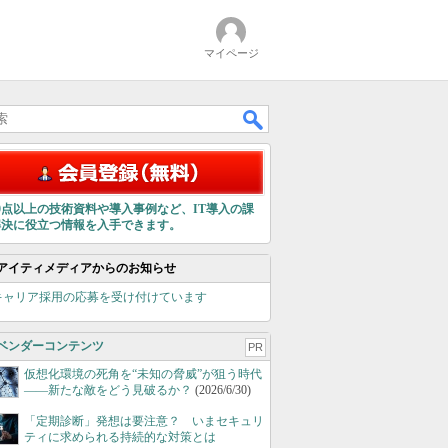
マイページ
00点以上の技術資料や導入事例など、IT導入の課
解決に役立つ情報を入手できます。
アイティメディアからのお知らせ
キャリア採用の応募を受け付けています
ベンダーコンテンツ
PR
仮想化環境の死角を“未知の脅威”が狙う時代
――新たな敵をどう見破るか？
(2026/6/30)
「定期診断」発想は要注意？ いまセキュリ
ティに求められる持続的な対策とは