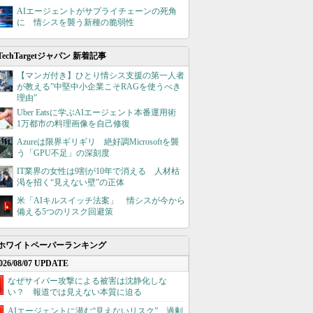
AIエージェントがサプライチェーンの死角
に 情シスを襲う新種の脆弱性
TechTargetジャパン 新着記事
【マンガ付き】ひとり情シス支援の第一人者
が教える”中堅中小企業こそRAGを使うべき
理由”
Uber Eatsに学ぶAIエージェント本番運用術
1万都市の料理画像を自己修復
Azureは限界ギリギリ 絶好調Microsoftを襲
う「GPU不足」の深刻度
IT業界の女性は9割が10年で消える 人材枯
渇を招く“見えない壁”の正体
米「AIキルスイッチ法案」 情シスが今から
備える5つのリスク回避策
ホワイトペーパーランキング
026/08/07 UPDATE
なぜサイバー攻撃による被害は沈静化しな
い？ 報道では見えない本質に迫る
AIエージェントに潜む“見えないリスク”、過剰