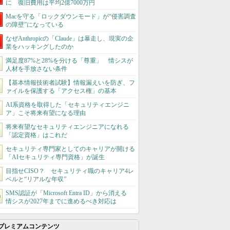
に 復旧費用は平均2億7000万円
Macを守る「ロックダウンモード」が“侵害調査
の障壁”になっている
なぜAnthropicの「Claude」は暴走し、現実の企
業をハッキングしたのか
満足度87%と28%を分ける「尊重」 情シスが
人材を手放さない条件
【基本情報技術者試験】情報漏えいを防ぎ、フ
ァイルを保護する「アクセス権」の基本
AI系資格を取得した「セキュリティエンジニ
ア」こそ将来有望になる理由
将来有望なセキュリティエンジニアになれる
「認定資格」はこれだ
セキュリティ専門家としてのキャリアが開ける
「AIセキュリティ専門資格」が誕生
目指せCISO？ セキュリティ職のキャリア4レ
ベルと“リアルな年収”
SMS認証が「Microsoft Entra ID」から消える
情シスが2027年までに進めるべき対応は
プレミアムコンテンツ