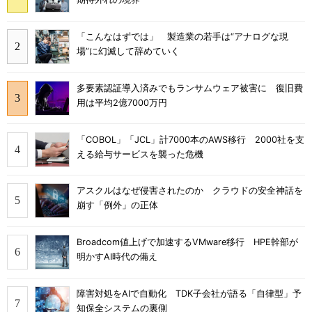
「こんなはずでは」 製造業の若手は“アナログな現
場”に幻滅して辞めていく
多要素認証導入済みでもランサムウェア被害に 復旧費
用は平均2億7000万円
「COBOL」「JCL」計7000本のAWS移行 2000社を支
える給与サービスを襲った危機
アスクルはなぜ侵害されたのか クラウドの安全神話を
崩す「例外」の正体
Broadcom値上げで加速するVMware移行 HPE幹部が
明かすAI時代の備え
障害対処をAIで自動化 TDK子会社が語る「自律型」予
知保全システムの裏側