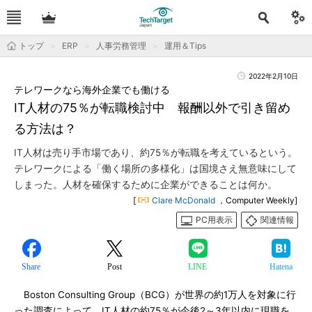
トップ
ERP
人事労務管理
運用＆Tips
2022年2月10日
テレワークなら海外企業でも働ける
IT人材の75％が転職検討中 報酬以外で引き留め
る方法は？
IT人材は売り手市場であり、約75％が転職を考えているという。
テレワークによる「働く場所の多様化」は国境さえ無意味にして
しまった。人材を確保するために企業ができることは何か。
[
Clare McDonald
，Computer Weekly]
PC用表示
関連情報
Share
Post
LINE
Hatena
Boston Consulting Group（BCG）が世界の約1万人を対象に行
った調査によって、IT人材の約75％が今後2～3年以内に現職を