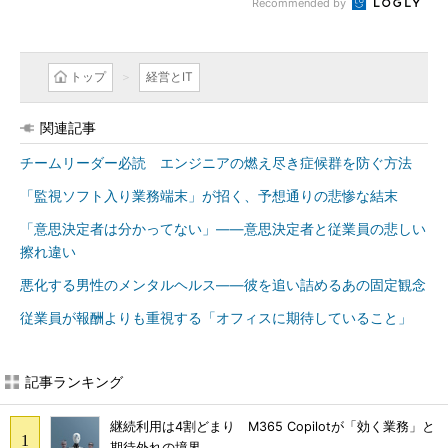
Recommended by
トップ
経営とIT
関連記事
チームリーダー必読 エンジニアの燃え尽き症候群を防ぐ方法
「監視ソフト入り業務端末」が招く、予想通りの悲惨な結末
「意思決定者は分かってない」――意思決定者と従業員の悲しい
擦れ違い
悪化する男性のメンタルヘルス――彼を追い詰めるあの固定観念
従業員が報酬よりも重視する「オフィスに期待していること」
記事ランキング
継続利用は4割どまり M365 Copilotが「効く業務」と
期待外れの境界