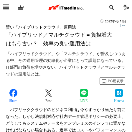
2022年4月15日
賢い「ハイブリッドクラウド」運用法
「ハイブリッド／マルチクラウド＝負担増大」
はもう古い？ 効率の良い運用法は
「ハイブリッドクラウド」や「マルチクラウド」が普及しつつあ
る中、その運用管理の効率化が企業にとって課題になっている。
IT部門の負荷を増やさない、ハイブリッドクラウドとマルチクラ
ウドの運用法とは。
PC用表示
Share
Post
LINE
Hatena
パブリッククラウドのビジネス利用は今やすっかり当たり前に
なった。しかし法規制対応や社内データ管理ポリシーの必要上、
どうしてもシステムやデータをオンプレミスのインフラに置かな
ければならない場合もある。近年ではコストやパフォーマンスの