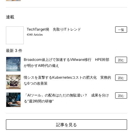
連載
TechTarget発 先取りITトレンド
一覧
4340 Articles
最新 3 件
Broadcom値上げで加速するVMware移行 HPE幹部
読む
が明かすAI時代の備え
情シスを直撃するKubernetesコストの肥大化 実務的
読む
な6つの改善策
「AIツール」の配布はただの無駄遣い？ 成果を分け
読む
る“週2時間の研修”
記事を見る