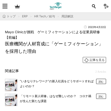
トップ
ERP
HR Tech／給与
用語解説
2022年4月22日
Mayo Clinicが挑戦 ゲーミフィケーションによる従業員研修
【前編】
医療機関が人材育成に「ゲーミフィケーション」
を採用した理由
記事を見る
関連記事
2 Articles
“いきなりテレワーク”の新入社員をどうサポートすれば
読む
よいのか？
「リモート新人研修」はなぜ難しいのか？ コロナ禍
読む
が生んだ新たな課題