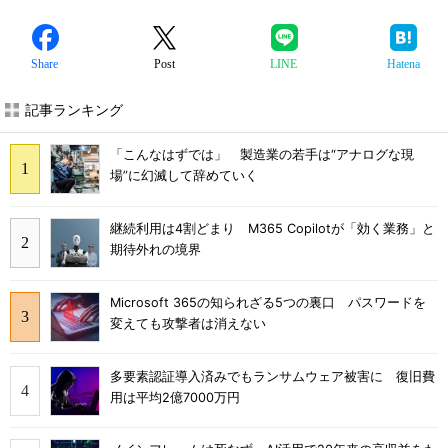
Share
Post
LINE
Hatena
記事ランキング
「こんなはずでは」 製造業の若手は“アナログな現
場”に幻滅して辞めていく
継続利用は4割どまり M365 Copilotが「効く業務」と
期待外れの境界
Microsoft 365の知られざる5つの裏口 パスワードを
変えても攻撃者は消えない
多要素認証導入済みでもランサムウェア被害に 復旧費
用は平均2億7000万円