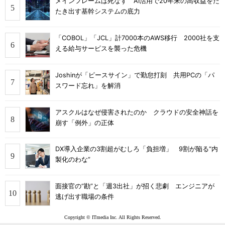
メインフレームは死なず AI活用で20年来の高収益をた
たき出す基幹システムの底力
「COBOL」「JCL」計7000本のAWS移行 2000社を支
える給与サービスを襲った危機
Joshinが「ピースサイン」で勤怠打刻 共用PCの「パ
スワード忘れ」を解消
アスクルはなぜ侵害されたのか クラウドの安全神話を
崩す「例外」の正体
DX導入企業の3割超がむしろ「負担増」 9割が陥る“内
製化のわな”
面接官の“勘”と「週3出社」が招く悲劇 エンジニアが
逃げ出す職場の条件
Copyright © ITmedia Inc. All Rights Reserved.