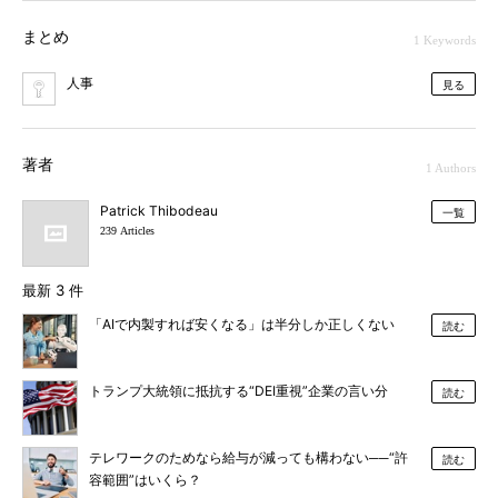
まとめ
1 Keywords
人事
見る
著者
1 Authors
Patrick Thibodeau
一覧
239 Articles
最新 3 件
「AIで内製すれば安くなる」は半分しか正しくない
読む
トランプ大統領に抵抗する“DEI重視”企業の言い分
読む
テレワークのためなら給与が減っても構わない──“許
読む
容範囲”はいくら？