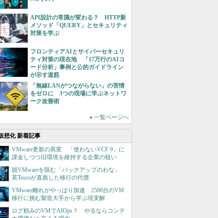
API設計の常識が変わる？ HTTP新
メソッド「QUERY」とセキュリティ
対策を学ぶ
フロンティアAIとサイバーセキュリ
ティ対策の現在地 「17万行のAIコ
ード分析」事例と公的ガイドライン
が示す道筋
「無線LANがつながらない」の苦情
をゼロに 3つの現場に学ぶネットワ
ーク改善術
»
一覧ページへ
仮想化 新着記事
VMware更新の異変 「使わないVCF 9」に
課金しつつ旧環境を維持する企業の狙い
脱VMwareを阻む「バックアップのわな」
英Tescoが直面した移行の代償
VMware離れがやっぱり加速 2500台のVM
移行に挑む製造大手から学ぶ現実解
ログ頼みのVMでAIOps？ やるならコンテ