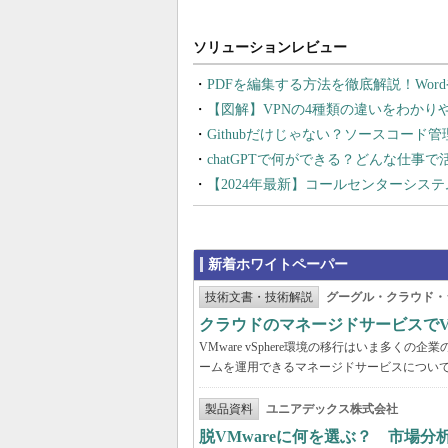
PDFを編集する方法を徹底解説！Wor
【図解】VPNの4種類の違いをわか
Githubだけじゃない？ソースコード
chatGPTで何ができる？どんな仕事
【2024年最新】コールセンターシス
新着ホワイトペーパー
技術文書・技術解説
グーグル・クラウド・
クラウドのマネージドサービスでVMw
VMware vSphere環境の移行はいま多
ームを運用できるマネージドサービスについ
製品資料
ユニアデックス株式会社
脱VMwareに何を選ぶ？ 市場