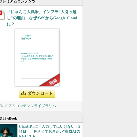
プレミアムコンテンツ
「にゃんこ大戦争」インフラ“大引っ越
し”の理由 なぜAWSからGoogle Cloud
に？
ダウンロード
 プレミアムコンテンツライブラリへ
＠IT eBook
ChatGPTに「入力してはいけない」5
項目――押さえておきたい“生成AIの
NGリスト”