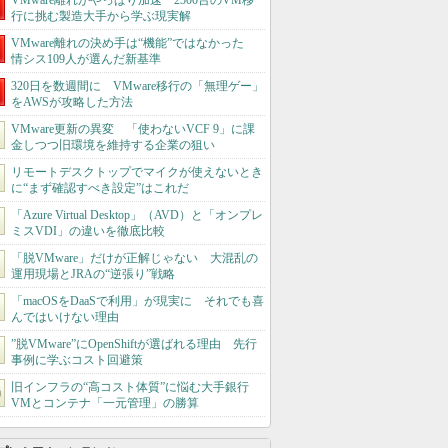
VMware離れがやっぱり加速 2500台のVM移
行に挑む製造大手から学ぶ現実解
VMware離れの決め手は“機能”ではなかった
情シス109人が選んだ新基準
320日を数週間に VMware移行の「無理ゲー」
をAWSが攻略した方法
VMware更新の異変 「使わないVCF 9」に課
金しつつ旧環境を維持する企業の狙い
リモートデスクトップでマイクが使えないとき
に“まず確認すべき設定”はこれだ
「Azure Virtual Desktop」（AVD）と「オンプレ
ミスVDI」の違いを徹底比較
「脱VMware」だけが正解じゃない 大混乱の
運用現場とJRAの“逆張り”戦略
「macOSをDaaSで利用」が現実に それでも喜
んではいけない理由
”脱VMware”にOpenShiftが選ばれる理由 先行
事例に学ぶコスト回避策
旧インフラの“高コスト体質”に悩む大手銀行
VMとコンテナ「一元管理」の勝算