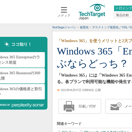
ITイン
製品比較
メディア
クラウド
エンタープライズ
ERP
仮想化
TechTargetジャパン
仮想化
デスクトップ仮想化／VDI／Da
データ分析
サーバ＆ストレージ
「Windows 365」を使うメリットと2
CX
スマートモバイル
ココ知り！
Windows 365「En
情報系システム
ネットワーク
dows 365 Enterpriseのラ
ぶならどっち？
システム運用管理
センス前提
dows 365 Businessの300
「Windows 365」には「Windows 365 E
上限
る。各プランで利用可能な機能や発生す
ndows 365の価格差と割引
≫
2022年06月07日 05時00分 公開
件
印刷／PDF
メー
関連キーワード