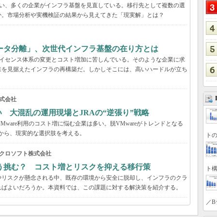
に伴い、多くの企業がインフラ基盤を見直している。移行先として複数の選
か。市場分析や実機検証の結果から見えてきた「現実解」とは？
ータ分離」、次世代インフラ基盤の在り方とは
、ライセンス体系の変更とコスト増加に苦しんでいる。そのような企業に求
来を見据えたインフラの再構築だ。しかしそこには、高いハードルが立ち
式会社
い 大混乱の運用現場とJRAの“逆張り”戦略
VMware利用のコスト増に悩む企業は多い。脱VMwareがトレンドとなる
事例から、現実的な選択肢を考える。
トの
クロソフト株式会社
う挑む？ コスト増とリスクを抑える移行策
ト構
やリスクが懸念される中、既存の環境から安全に脱却し、インフラのクラ
ればよいだろうか。本資料では、この課題に対する解決策を紹介する。
／B