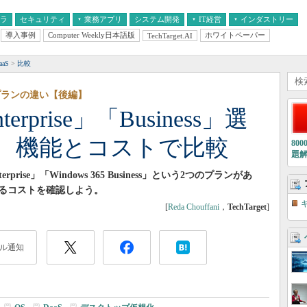
フラ
セキュリティ
業務アプリ
システム開発
IT経営
インダストリー
導入事例
Computer Weekly日本語版
ホワイトペーパー
TechTarget.AI
AI
経営とIT
医療IT
中堅・中小企業とIT
教育IT
aS
比較
大プランの違い【後編】
terprise」「Business」選
 機能とコストで比較
80
題
nterprise」「Windows 365 Business」という2つのプランがあ
るコストを確認しよう。
[
Reda Chouffani
，
TechTarget
]
ル通知