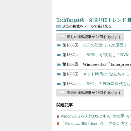
TechTarget発 先取りITトレンド
次回の掲載をメールで受け取る
新しい連載記事が 2475 件あります
1868
GCPの設定ミスが原因？ 
1867
「SCSI」が衰退し「NVM
1866
Windows 365「Ente
1865
ネット時代の“なんちゃっ
1864
「SSD」のPCIe新世代
過去の連載記事が 1863 件あります
関連記事
Windows 11を人気OSにする“奥の手”が
「Windows 365 Cloud PC」の使い