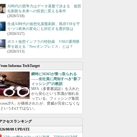
AI時代の競争力はデータ基盤で決まる 仮想
化刷新を未来への投資に変える条件
(2026/5/18)
生成AI時代の仮想化基盤刷新、既存VMを守
りつつ将来の変化にも対応する選択肢は
(2026/3/27)
ポスト仮想インフラの特効薬 VMの運用限
界を超える「Newオンプレミス」とは？
(2026/3/13)
From Informa TechTarget
瞬時にM365が乗っ取られる
――全社員に周知すべき“新フ
ィッシング”の教訓
MFA（多要素認証）を入れた
から安心という常識が崩れ去
っている。フィッシング集団
ycoon2FA」が摘発されたが、脅威が完全になくな
たというわけではない。
アクセスランキング
026/08/08 UPDATE