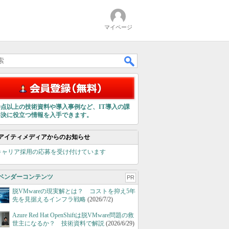
マイページ
00点以上の技術資料や導入事例など、IT導入の課
解決に役立つ情報を入手できます。
アイティメディアからのお知らせ
キャリア採用の応募を受け付けています
ベンダーコンテンツ
PR
脱VMwareの現実解とは？ コストを抑え5年
先を見据えるインフラ戦略
(2026/7/2)
Azure Red Hat OpenShiftは脱VMware問題の救
世主になるか？ 技術資料で解説
(2026/6/29)