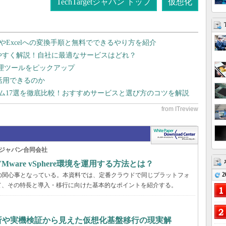
TechTargetジャパン トップ
仮想化
dやExcelへの変換手順と無料でできるやり方を紹介
りやすく解説！自社に最適なサービスはどれ？
管理ツールをピックアップ
で活用できるのか
テム17選を徹底比較！おすすめサービスと選び方のコツを解説
ジャパン合同会社
are vSphere環境を運用する方法とは？
2
くの企業の関心事となっている。本資料では、定番クラウドで同じプラットフォ
て、その特長と導入・移行に向けた基本的なポイントを紹介する。
分析や実機検証から見えた仮想化基盤移行の現実解