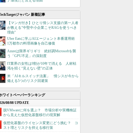
ナ環境だと言える理由
TechTargetジャパン 新着記事
【マンガ付き】ひとり情シス支援の第一人者
が教える”中堅中小企業こそRAGを使うべき
理由”
Uber Eatsに学ぶAIエージェント本番運用術
1万都市の料理画像を自己修復
Azureは限界ギリギリ 絶好調Microsoftを襲
う「GPU不足」の深刻度
IT業界の女性は9割が10年で消える 人材枯
渇を招く“見えない壁”の正体
米「AIキルスイッチ法案」 情シスが今から
備える5つのリスク回避策
ホワイトペーパーランキング
026/08/08 UPDATE
脱VMwareに何を選ぶ？ 市場分析や実機検証
から見えた仮想化基盤移行の現実解
仮想化基盤のライセンス変更にどう挑む？ コ
スト増とリスクを抑える移行策