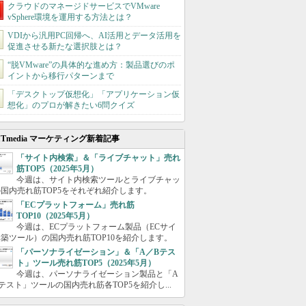
クラウドのマネージドサービスでVMware
vSphere環境を運用する方法とは？
VDIから汎用PC回帰へ、AI活用とデータ活用を
促進させる新たな選択肢とは？
“脱VMware”の具体的な進め方：製品選びのポ
イントから移行パターンまで
「デスクトップ仮想化」「アプリケーション仮
想化」のプロが解きたい6問クイズ
ITmedia マーケティング新着記事
「サイト内検索」＆「ライブチャット」売れ
筋TOP5（2025年5月）
今週は、サイト内検索ツールとライブチャッ
国内売れ筋TOP5をそれぞれ紹介します。
「ECプラットフォーム」売れ筋
TOP10（2025年5月）
今週は、ECプラットフォーム製品（ECサイ
築ツール）の国内売れ筋TOP10を紹介します。
「パーソナライゼーション」＆「A／Bテス
ト」ツール売れ筋TOP5（2025年5月）
今週は、パーソナライゼーション製品と「A
テスト」ツールの国内売れ筋各TOP5を紹介し...