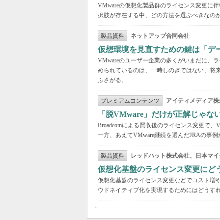
VMwareの仮想化製品群のライセンス変更
択肢が存在する中、どの方法を選ぶべきなの
製品資料
ネットアップ合同会社
仮想環境を見直すための鍵は「デ
VMwareのユーザー企業の多くがいまだに
められているのは、一時しのぎではない、将
ふさがる。
プレミアムコンテンツ
アイティメディア株
「脱VMware」だけが正解じゃな
Broadcomによる買収後のライセンス変更で、
一方、あえてVMware継続を選んだJRAの
製品資料
レッドハット株式会社、日本マイ
仮想化基盤のライセンス変更にど
仮想化基盤のライセンス変更などでコスト増
ウドネイティブ化を実現するためにはどうす