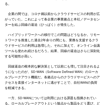
る。
企業の間では、コロナ禍以前からクラウドサービスの利用が広
がっていた。これによって各企業の事業拠点と本社／データセン
ターを結ぶ回線の逼迫（ひっぱく）が発生した。
ハイブリッドワークへの移行でこの問題はどうなるか。リモー
トワークを推進した過去2年余りの間にも、業務を支援するクラ
ウドサービスの利用は急増した。それに加えて、オンライン会議
ツールも使われ続けるだろう。結果、回線の逼迫はさらに深刻化
する可能性が高い。
回線逼迫の根本的な解決策として以前にも増して注目されるよ
うになったのが、SD-WAN（Software Defined WAN）のローカ
ルブレークアウト機能だ。各拠点からのクラウドサービスへのア
クセスを直接インターネットに逃がすことで、自社WANの負荷
を軽減できる。
一方、SD-WANについては利用における課題も指摘されてい
る。ローカルブレークアウトという観点から製品をどう選び、ど