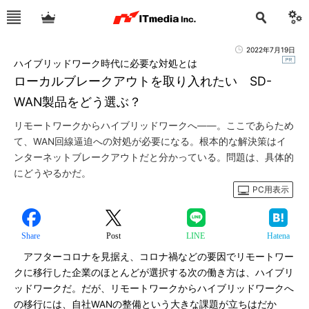
2022年7月19日
ハイブリッドワーク時代に必要な対処とは
ローカルブレークアウトを取り入れたい SD-
WAN製品をどう選ぶ？
リモートワークからハイブリッドワークへ――。ここであらため
て、WAN回線逼迫への対処が必要になる。根本的な解決策はイ
ンターネットブレークアウトだと分かっている。問題は、具体的
にどうやるかだ。
PC用表示
Share
Post
LINE
Hatena
アフターコロナを見据え、コロナ禍などの要因でリモートワー
クに移行した企業のほとんどが選択する次の働き方は、ハイブリ
ッドワークだ。だが、リモートワークからハイブリッドワークへ
の移行には、自社WANの整備という大きな課題が立ちはだか