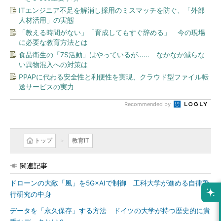
ITエンジニア不足を解消し採用のミスマッチを防ぐ、「外部
人材活用」の実態
「教える時間がない」「育成してもすぐ辞める」 今の現場
に必要な教育方法とは
食品衛生の「7S活動」はやっているが…… なかなか減らな
い異物混入への対策は
PPAPに代わる安全性と利便性を実現、クラウド型ファイル転
送サービスの実力
Recommended by
トップ
教育IT
関連記事
ドローンの大敵「風」を5G×AIで制御 工科大学が進める自律飛
行研究の中身
データを「永久保存」する方法 ドイツの大学が持つ歴史的に貴