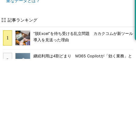
重なデータとは？
記事ランキング
“脱Excel”を待ち受ける乱立問題 カカクコムが新ツール
導入を見送った理由
継続利用は4割どまり M365 Copilotが「効く業務」と
期待外れの境界
画面をティッシュで拭くのはNG Dellが推奨するPCの
正しいお手入れ方法
Claude Codeでは「エージェントを作るな、スキルを作
れ」 Anthropicが示すAI構築術
Broadcom値上げで加速するVMware移行 HPE幹部が
明かすAI時代の備え