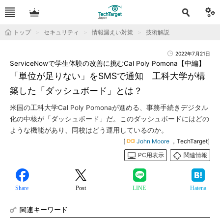
トップ
セキュリティ
情報漏えい対策
技術解説
2022年7月21日
ServiceNowで学生体験の改善に挑むCal Poly Pomona【中編】
「単位が足りない」をSMSで通知 工科大学が構
築した「ダッシュボード」とは？
米国の工科大学Cal Poly Pomonaが進める、事務手続きデジタル
化の中核が「ダッシュボード」だ。このダッシュボードにはどの
ような機能があり、同校はどう運用しているのか。
[
John Moore
，TechTarget]
PC用表示
関連情報
Share
Post
LINE
Hatena
関連キーワード