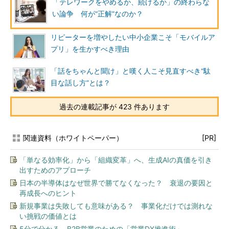
「テレワークをやめるか、続けるか」の終わらな
い論争 何が“正解”なのか？
リピーターを増やしたい中小企業こそ「モバイルア
プリ」を生かすべき理由
「話をちゃんと聞け」と嘆く人こそ見直すべき“駄
目な話し方”とは？
過去の連載記事が 423 件あります
関連資料（ホワイトペーパー）
[PR]
「単なる効率化」から「組織変革」へ、生成AIの真価を引き
出すためのアプローチ
日本の半導体はなぜ世界で勝てなくなった？ 衰退の要因と
再成長へのヒント
新規事業は失敗しても意味がある？ 事業化だけでは測れな
い挑戦の価値とは
5分で分かる、B2B営業のための「営業DX推進術」