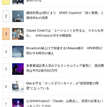
製化のわな”
継続利用は4割どまり M365 Copilotが「効く業務」と
期待外れの境界
Claude Codeでは「エージェントを作るな、スキルを作
れ」 Anthropicが示すAI構築術
Broadcom値上げで加速するVMware移行 HPE幹部が
明かすAI時代の備え
多要素認証導入済みでもランサムウェア被害に 復旧費
用は平均2億7000万円
Macを守る「ロックダウンモード」が“侵害調査の障
壁”になっている
なぜAnthropicの「Claude」は暴走し、現実の企業をハ
ッキングしたのか