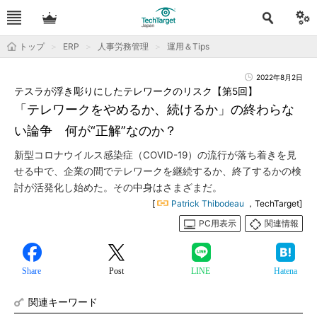
トップ
ERP
人事労務管理
運用＆Tips
2022年8月2日
テスラが浮き彫りにしたテレワークのリスク【第5回】
「テレワークをやめるか、続けるか」の終わらな
い論争 何が“正解”なのか？
新型コロナウイルス感染症（COVID-19）の流行が落ち着きを見
せる中で、企業の間でテレワークを継続するか、終了するかの検
討が活発化し始めた。その中身はさまざまだ。
[
Patrick Thibodeau
，TechTarget]
PC用表示
関連情報
Share
Post
LINE
Hatena
関連キーワード