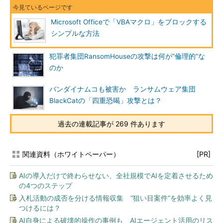
Microsoft Officeで「VBAマクロ」をブロックする
シンプルな方法
犯罪者集団RansomHouseの攻撃は何が“倫理的”な
のか
バンダイナムコも被害か ランサムウェア集団
BlackCatの「四重恐喝」攻撃とは？
過去の連載記事が 269 件あります
関連資料（ホワイトペーパー）
[PR]
AIの導入だけで終わらせない、全社規模でAIを定着させるため
の4つのステップ
入札活動の成否を分ける情報収集 “狙い目案件”を効率よく見
つけるには？
AI自身による破壊的操作の事例も AIエージェント活用のリス