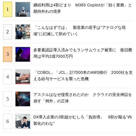
継続利用は4割どまり M365 Copilotが「効く業務」と
期待外れの境界
「こんなはずでは」 製造業の若手は“アナログな現
場”に幻滅して辞めていく
多要素認証導入済みでもランサムウェア被害に 復旧費
用は平均2億7000万円
「COBOL」「JCL」計7000本のAWS移行 2000社を支
える給与サービスを襲った危機
アスクルはなぜ侵害されたのか クラウドの安全神話を
崩す「例外」の正体
DX導入企業の3割超がむしろ「負担増」 9割が陥る“内
製化のわな”