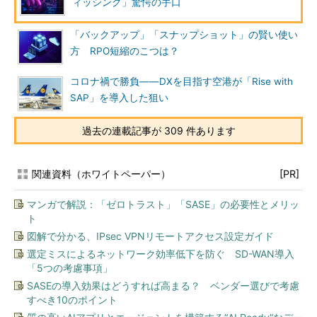
ィッシング」驚愕の手口
「バックアップ」「スナップショット」の賢い使い
方 RPO短縮のこつは？
コロナ禍で勝負――DXを目指す空港が「Rise with
SAP」を導入した狙い
過去の連載記事が 309 件あります
関連資料（ホワイトペーパー）
[PR]
マンガで解説：「ゼロトラスト」「SASE」の必要性とメリッ
ト
図解で分かる、IPsec VPNリモートアクセス設定ガイド
選定ミスによるネットワーク効率低下を防ぐ SD-WAN導入
「5つの考慮事項」
SASEの導入効果はどうすれば高まる？ ベンダー選びで考慮
すべき10のポイント