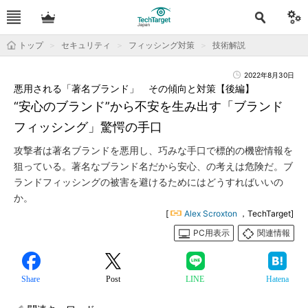
トップ
セキュリティ
フィッシング対策
技術解説
2022年8月30日
悪用される「著名ブランド」 その傾向と対策【後編】
“安心のブランド”から不安を生み出す「ブランド
フィッシング」驚愕の手口
攻撃者は著名ブランドを悪用し、巧みな手口で標的の機密情報を
狙っている。著名なブランド名だから安心、の考えは危険だ。ブ
ランドフィッシングの被害を避けるためにはどうすればいいの
か。
[
Alex Scroxton
，TechTarget]
PC用表示
関連情報
Share
Post
LINE
Hatena