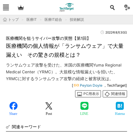
トップ
医療IT
医療IT総合
技術解説
2022年8月30日
医療機関を狙うサイバー攻撃の実態【第1回】
医療機関の個人情報が「ランサムウェア」で大量
漏えい その驚きの規模とは？
ランサムウェア攻撃を受けた、米国の医療機関Yuma Regional
Medical Center（YRMC）。大規模な情報漏えいを招いた、
YRMCに対するランサムウェア攻撃の経緯と被害状況は。
[
Peyton Doyle
，TechTarget]
PC用表示
関連情報
Share
Post
LINE
Hatena
関連キーワード