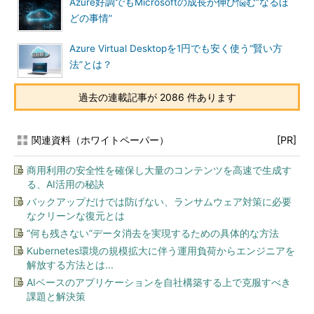
Azure好調でもMicrosoftの成長が伸び悩む“なるほ
どの事情”
Azure Virtual Desktopを1円でも安く使う“賢い方
法”とは？
過去の連載記事が 2086 件あります
関連資料（ホワイトペーパー）
[PR]
商用利用の安全性を確保し大量のコンテンツを高速で生成す
る、AI活用の秘訣
バックアップだけでは防げない、ランサムウェア対策に必要
なクリーンな復元とは
“何も残さない”データ消去を実現するための具体的な方法
Kubernetes環境の規模拡大に伴う運用負荷からエンジニアを
解放する方法とは...
AIベースのアプリケーションを自社構築する上で克服すべき
課題と解決策