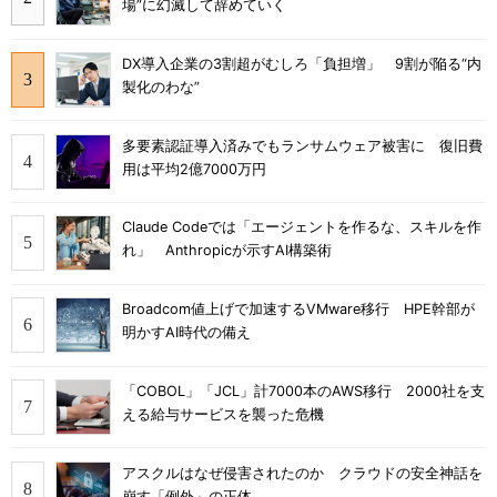
場”に幻滅して辞めていく
DX導入企業の3割超がむしろ「負担増」 9割が陥る“内
製化のわな”
多要素認証導入済みでもランサムウェア被害に 復旧費
用は平均2億7000万円
Claude Codeでは「エージェントを作るな、スキルを作
れ」 Anthropicが示すAI構築術
Broadcom値上げで加速するVMware移行 HPE幹部が
明かすAI時代の備え
「COBOL」「JCL」計7000本のAWS移行 2000社を支
える給与サービスを襲った危機
アスクルはなぜ侵害されたのか クラウドの安全神話を
崩す「例外」の正体