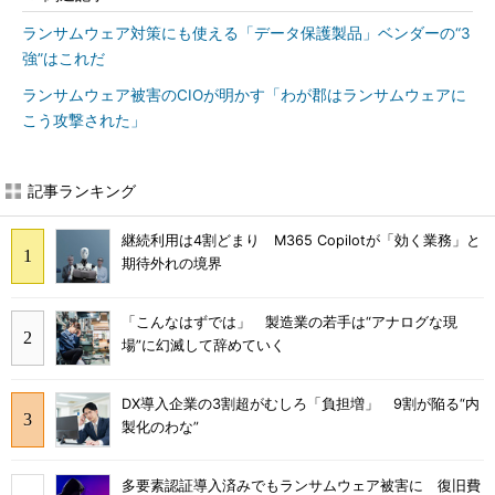
ランサムウェア対策にも使える「データ保護製品」ベンダーの“3
強”はこれだ
ランサムウェア被害のCIOが明かす「わが郡はランサムウェアに
こう攻撃された」
記事ランキング
継続利用は4割どまり M365 Copilotが「効く業務」と
期待外れの境界
「こんなはずでは」 製造業の若手は“アナログな現
場”に幻滅して辞めていく
DX導入企業の3割超がむしろ「負担増」 9割が陥る“内
製化のわな”
多要素認証導入済みでもランサムウェア被害に 復旧費