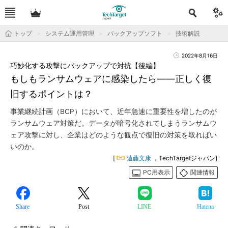
トップ
システム運用管理
バックアップソフト
技術解説
2022年8月16日
巧妙化する攻撃にバックアップで対抗【後編】
もしもランサムウェアに感染したら――正しく復
旧するポイントは？
事業継続計画（BCP）において、近年急速に重要性を増したのが
ランサムウェア対策だ。データが暗号化されてしまうランサムウ
ェア攻撃に対し、企業はどのような観点で復旧の対策を取ればい
いのか。
[
遠藤文康
，TechTargetジャパン]
PC用表示
関連情報
Share
Post
LINE
Hatena