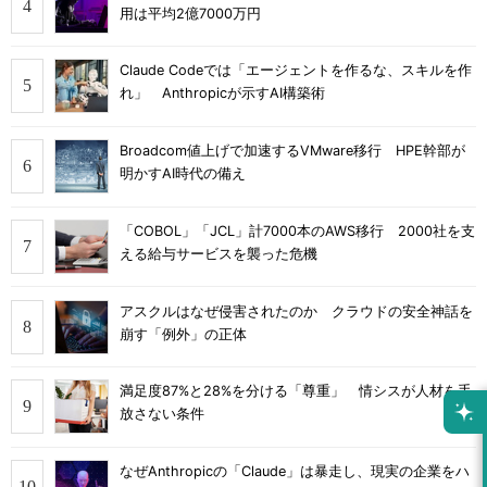
用は平均2億7000万円
Claude Codeでは「エージェントを作るな、スキルを作
れ」 Anthropicが示すAI構築術
Broadcom値上げで加速するVMware移行 HPE幹部が
明かすAI時代の備え
「COBOL」「JCL」計7000本のAWS移行 2000社を支
える給与サービスを襲った危機
アスクルはなぜ侵害されたのか クラウドの安全神話を
崩す「例外」の正体
満足度87%と28%を分ける「尊重」 情シスが人材を手
放さない条件
なぜAnthropicの「Claude」は暴走し、現実の企業をハ