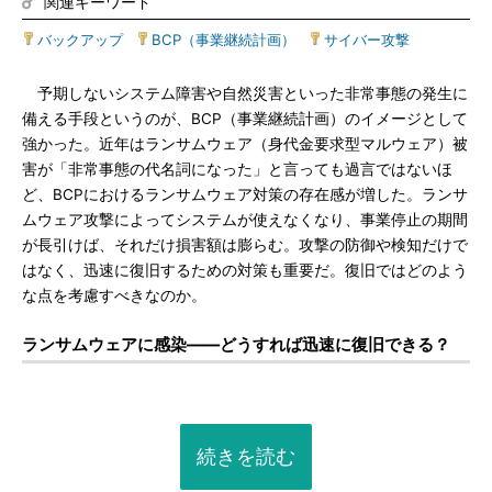
関連キーワード
バックアップ
|
BCP（事業継続計画）
|
サイバー攻撃
予期しないシステム障害や自然災害といった非常事態の発生に
備える手段というのが、BCP（事業継続計画）のイメージとして
強かった。近年はランサムウェア（身代金要求型マルウェア）被
害が「非常事態の代名詞になった」と言っても過言ではないほ
ど、BCPにおけるランサムウェア対策の存在感が増した。ランサ
ムウェア攻撃によってシステムが使えなくなり、事業停止の期間
が長引けば、それだけ損害額は膨らむ。攻撃の防御や検知だけで
はなく、迅速に復旧するための対策も重要だ。復旧ではどのよう
な点を考慮すべきなのか。
ランサムウェアに感染――どうすれば迅速に復旧できる？
続きを読む