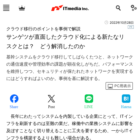
2022年10月28日
クラウド移行のポイントを事例で解説
サンゲツが直面したクラウド化による新たなリ
スクとは？ どう解消したのか
基幹システムをクラウド移行してしばらくたつと、ネットワーク
の通信速度や管理効率の課題が顕在化しがちだ。パフォーマンス
を維持しつつ、セキュリティが保たれたネットワークを実現する
にはどうすればよいのか。事例を基に解説する。
PC用表示
Share
Post
LINE
Hatena
長年にわたってシステムを内製している企業にとって、ITイン
フラを刷新するのは至難の業だ。稼働中の業務システムに影響を
及ぼすことなく切り替えることに工夫を要するため、一からITイ
ンフラを構築するよりも難しい場合がある。