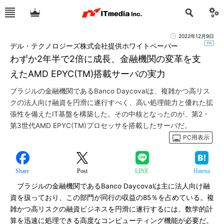
2022年12月9日
デル・テクノロジーズ株式会社提供ホワイトペーパー
わずか2年半で2倍に成長、金融機関の変革を支
えたAMD EPYC(TM)搭載サーバの実力
ブラジルの金融機関であるBanco Daycovalは、複雑かつ高リス
クの法人向け融資を円滑に遂行すべく、高い処理能力と優れた拡
張性を備えたIT基盤を構築した。その中核となったのが、第2・
第3世代AMD EPYC(TM)プロセッサを搭載したサーバだ。
PC用表示
Share
Post
LINE
Hatena
ブラジルの金融機関であるBanco Daycovalは主に法人向け融
資を扱っており、この部門が同行の収益の85％を占めている。複
雑かつ高リスクの融資ビジネスを円滑に遂行するには、数学的計
算を迅速に処理できる高度なコンピューティング機能が必要だ。