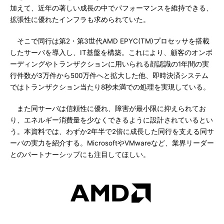
加えて、近年の著しい成長の中でパフォーマンスを維持できる、
拡張性に優れたインフラも求められていた。
そこで同行は第2・第3世代AMD EPYC(TM)プロセッサを搭載
したサーバを導入し、IT基盤を構築。これにより、顧客のオンボ
ーディングやトランザクションに用いられる顔認識の1年間の実
行件数が3万件から500万件へと拡大した他、即時決済システム
ではトランザクション当たり8秒未満での処理を実現している。
また同サーバは信頼性に優れ、障害が最小限に抑えられてお
り、エネルギー消費量を少なくできるように設計されているとい
う。本資料では、わずか2年半で2倍に成長した同行を支える同サ
ーバの実力を紹介する。MicrosoftやVMwareなど、業界リーダー
とのパートナーシップにも注目してほしい。